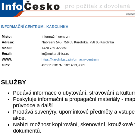
INFORMAČNÍ CENTRUM - KAROLINKA
Místo:
Informační centrum
Adresa:
Nábřežní 545, 756 05 Karolinka, 756 05 Karolinka
Mobil:
+420 739 322 851
Email:
ic@mukarolinka.cz
WWW:
https://karolinka.cz/informacni-centrum
GPS:
49°21'3,281"N, 18°14'13,980"E
SLUŽBY
Podává informace o ubytování, stravování a kultur
Poskytuje informační a propagační materiály - mapy
průvodce a další.
Prodává suvenýry, upomínkové předměty a vstupen
akce.
Nabízí možnost kopírování, skenování, kroužkové v
dokumentů.