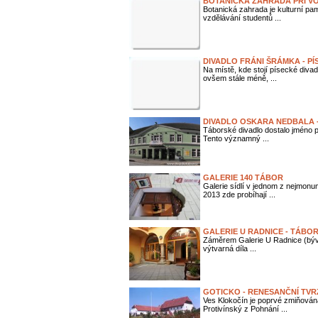
BOTANICKÁ ZAHRADA PŘI VO
Botanická zahrada je kulturní p
vzdělávání studentů ...
DIVADLO FRÁNI ŠRÁMKA - PÍ
Na místě, kde stojí písecké divad
ovšem stále méně, ...
DIVADLO OSKARA NEDBALA 
Táborské divadlo dostalo jméno 
Tento významný ...
GALERIE 140 TÁBOR
Galerie sídlí v jednom z nejmon
2013 zde probíhají ...
GALERIE U RADNICE - TÁBO
Záměrem Galerie U Radnice (býval
výtvarná díla ...
GOTICKO - RENESANČNÍ TVR
Ves Klokočín je poprvé zmiňován
Protivínský z Pohnání ...