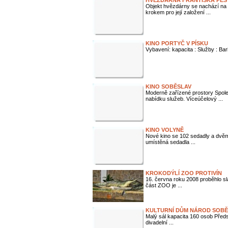
HVĚZDÁRNA FRANTIŠKA PEŠT
Objekt hvězdárny se nachází na 
krokem pro její založení ...
KINO PORTYČ V PÍSKU
Vybavení: kapacita : Služby : Bar
KINO SOBĚSLAV
Moderně zařízené prostory Spol
nabídku služeb. Víceúčelový ...
KINO VOLYNĚ
Nové kino se 102 sedadly a dvěm
umístěná sedadla ...
KROKODÝLÍ ZOO PROTIVÍN
16. června roku 2008 proběhlo sl
část ZOO je ...
KULTURNÍ DŮM NÁROD SOBĚ
Malý sál kapacita 160 osob Předs
divadelní ...