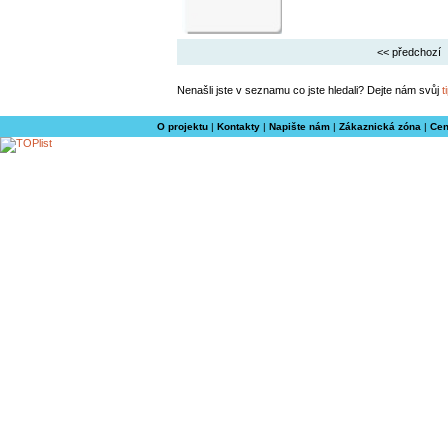
<< předchozí
Nenašli jste v seznamu co jste hledali? Dejte nám svůj
t
O projektu
|
Kontakty
|
Napište nám
|
Zákaznická zóna
|
Cen