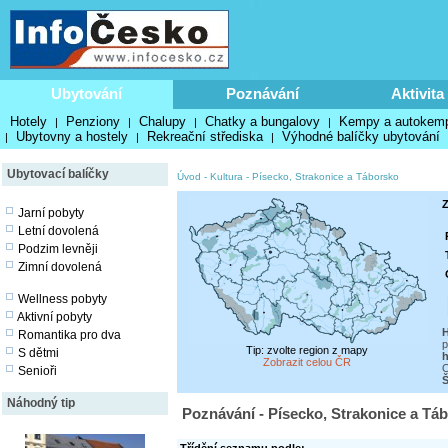
Ubytování
Poznávání
Aktivita
Hotely
Penziony
Chalupy
Chatky a bungalovy
Kempy a autokem
|
|
|
|
Ubytovny a hostely
Rekreační střediska
Výhodné balíčky ubytování
|
|
|
Ubytovací balíčky
Úvod
-
Kultura
-
Písecko, Strakonice a Táborsko
Z
Jarní pobyty
Letní dovolená
Podzim levněji
Zimní dovolená
Wellness pobyty
Aktivní pobyty
H
Romantika pro dva
p
Tip: zvolte region z mapy
S dětmi
h
Zobrazit celou ČR
O
Senioři
Š
Náhodný tip
Poznávání - Písecko, Strakonice a Táb