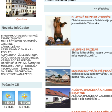
Třídění seznamu podle:
<< předchozí
BLATSKÉ MUZEUM V SOBĚSL
Vysočina
Blatské muzeum v Soběslavi je 
je vlastivěda Táborska ...
Novinky InfoČesko
BIKEPARK OPÁLENÁ PSTRUŽÍ
ZÁMEK ŽINKOVY
MIKULÁŠTÍKOVO FOJTSTVÍ V
JASENNÉ
ZÁMEK LEŠANY
MILEVSKÉ MUZEUM
LESNÍ DIVADLO SKALKA -
PODLESÍ
Sbírky Milevského muzea byly po
ALPALOUKA - ŽELEZNÁ RUDA
místnostech zdejší ...
PŮJČOVNA KOL A KOLOBĚŽEK -
VRBNO POD PRADĚDEM
HASIČSKÉ MUZEUM - ŽAMBERK
MUZEUM STARÝCH STROJŮ A
TECHNOLOGIÍ - ŽAMBERK
MUZEUM MLYNÁŘSTVÍ, PEKAŘ
SKI AREÁL SACHROVKA -
Božetické Muzeum mlynářství, pe
ROKYTNICE NAD JIZEROU
dubna roku 2016. ...
Počasí v ČR
ALŠOVA JIHOČESKÁ GALERI
BECHYNĚ
ALŠOVA JIHOČESKÁ GALERIE je j
patří k pěti největším ...