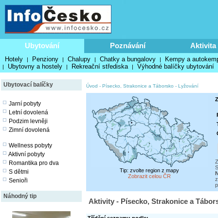
Ubytování
Poznávání
Aktivita
Hotely
Penziony
Chalupy
Chatky a bungalovy
Kempy a autokem
|
|
|
|
Ubytovny a hostely
Rekreační střediska
Výhodné balíčky ubytování
|
|
|
Ubytovací balíčky
Úvod
-
Písecko, Strakonice a Táborsko
-
Lyžování
Z
Jarní pobyty
Letní dovolená
Podzim levněji
Zimní dovolená
Wellness pobyty
Aktivní pobyty
Z
Romantika pro dva
S
Tip: zvolte region z mapy
S dětmi
N
Zobrazit celou ČR
z
Senioři
p
Náhodný tip
Aktivity - Písecko, Strakonice a Tábor