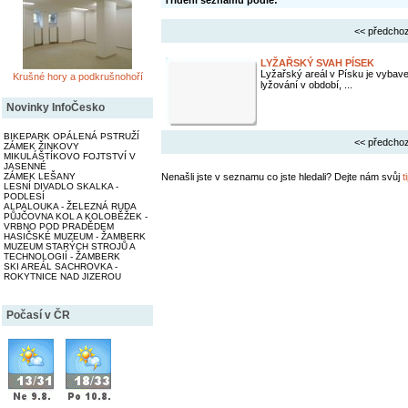
Třídění seznamu podle:
<< předchoz
LYŽAŘSKÝ SVAH PÍSEK
Lyžařský areál v Písku je vyba
Krušné hory a podkrušnohoří
lyžování v období, ...
Novinky InfoČesko
BIKEPARK OPÁLENÁ PSTRUŽÍ
<< předchoz
ZÁMEK ŽINKOVY
MIKULÁŠTÍKOVO FOJTSTVÍ V
JASENNÉ
ZÁMEK LEŠANY
Nenašli jste v seznamu co jste hledali? Dejte nám svůj
t
LESNÍ DIVADLO SKALKA -
PODLESÍ
ALPALOUKA - ŽELEZNÁ RUDA
PŮJČOVNA KOL A KOLOBĚŽEK -
VRBNO POD PRADĚDEM
HASIČSKÉ MUZEUM - ŽAMBERK
MUZEUM STARÝCH STROJŮ A
TECHNOLOGIÍ - ŽAMBERK
SKI AREÁL SACHROVKA -
ROKYTNICE NAD JIZEROU
Počasí v ČR