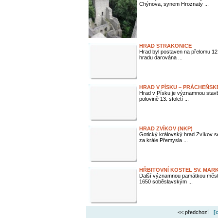
Chýnova, synem Hroznaty ...
HRAD STRAKONICE
Hrad byl postaven na přelomu 12.
hradu darována ...
HRAD V PÍSKU – PRÁCHEŇS
Hrad v Písku je významnou stavb
polovině 13. století ...
HRAD ZVÍKOV (NKP)
Gotický královský hrad Zvíkov s
za krále Přemysla ...
HŘBITOVNÍ KOSTEL SV. MAR
Další významnou památkou města 
1650 soběslavským ...
<< předchozí
[