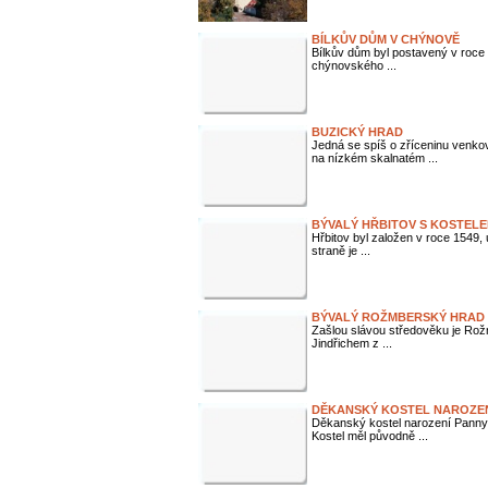
BÍLKŮV DŮM V CHÝNOVĚ
Bílkův dům byl postavený v roce 
chýnovského ...
BUZICKÝ HRAD
Jedná se spíš o zříceninu venkov
na nízkém skalnatém ...
BÝVALÝ HŘBITOV S KOSTELEM
Hřbitov byl založen v roce 1549, 
straně je ...
BÝVALÝ ROŽMBERSKÝ HRAD 
Zašlou slávou středověku je Rožm
Jindřichem z ...
DĚKANSKÝ KOSTEL NAROZENÍ
Děkanský kostel narození Panny M
Kostel měl původně ...