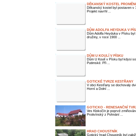
DĚKANSKÝ KOSTEL PROMĚNĚ
Děkanský kostel byl postaven v 1.
Projekt navrhl ...
DŮM ADOLFA HEYDUKA V PÍ
Dům Adolfa Heyduka v Písku byl
družiny, v roce 1900 ...
DŮM U KOULÍ V PÍSKU
Dům U Koulí v Písku byl kdysi so
Putimské. Při ...
GOTICKÉ TVRZE KESTŘANY
V obci Kestřany se dochovaly dvě 
Horní a Dolní ...
GOTICKO - RENESANČNÍ TVR
Ves Klokočín je poprvé zmiňován
Protivínský z Pohnání ...
HRAD CHOUSTNÍK
Gotický hrad Choustník byl založ