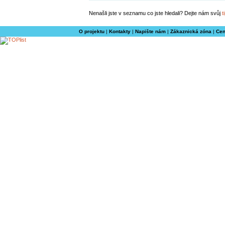
Nenašli jste v seznamu co jste hledali? Dejte nám svůj
t
O projektu
|
Kontakty
|
Napište nám
|
Zákaznická zóna
|
Cen