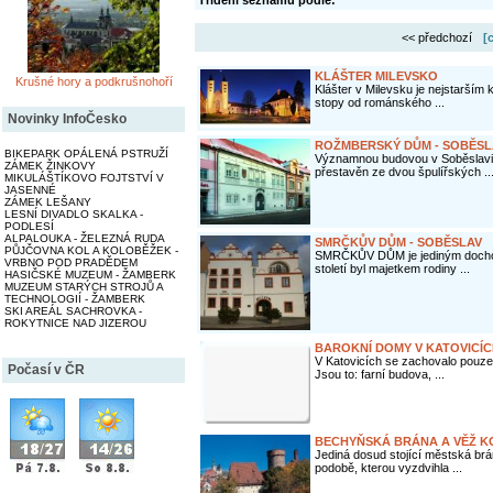
Třídění seznamu podle:
<< předchozí
[
KLÁŠTER MILEVSKO
Krušné hory a podkrušnohoří
Klášter v Milevsku je nejstarším 
stopy od románského ...
Novinky InfoČesko
ROŽMBERSKÝ DŮM - SOBĚSL
BIKEPARK OPÁLENÁ PSTRUŽÍ
Významnou budovou v Soběslavi j
ZÁMEK ŽINKOVY
přestavěn ze dvou špulířských ..
MIKULÁŠTÍKOVO FOJTSTVÍ V
JASENNÉ
ZÁMEK LEŠANY
LESNÍ DIVADLO SKALKA -
PODLESÍ
ALPALOUKA - ŽELEZNÁ RUDA
SMRČKŮV DŮM - SOBĚSLAV
PŮJČOVNA KOL A KOLOBĚŽEK -
SMRČKŮV DŮM je jediným docho
VRBNO POD PRADĚDEM
století byl majetkem rodiny ...
HASIČSKÉ MUZEUM - ŽAMBERK
MUZEUM STARÝCH STROJŮ A
TECHNOLOGIÍ - ŽAMBERK
SKI AREÁL SACHROVKA -
ROKYTNICE NAD JIZEROU
BAROKNÍ DOMY V KATOVICÍ
V Katovicích se zachovalo pou
Počasí v ČR
Jsou to: farní budova, ...
BECHYŇSKÁ BRÁNA A VĚŽ K
Jediná dosud stojící městská br
podobě, kterou vyzdvihla ...