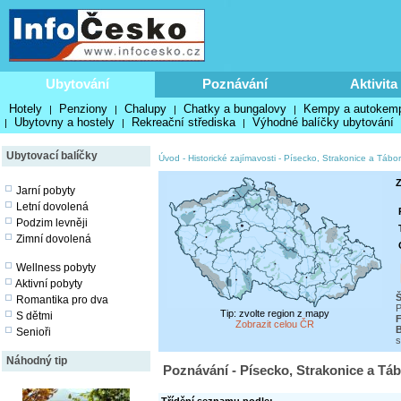
Ubytování
Poznávání
Aktivita
Hotely
Penziony
Chalupy
Chatky a bungalovy
Kempy a autokem
|
|
|
|
Ubytovny a hostely
Rekreační střediska
Výhodné balíčky ubytování
|
|
|
Ubytovací balíčky
Úvod
-
Historické zajímavosti
-
Písecko, Strakonice a Tábo
Z
Jarní pobyty
Letní dovolená
Podzim levněji
Zimní dovolená
Wellness pobyty
Aktivní pobyty
Romantika pro dva
P
Tip: zvolte region z mapy
S dětmi
F
Zobrazit celou ČR
B
Senioři
s
Náhodný tip
Poznávání - Písecko, Strakonice a Táb