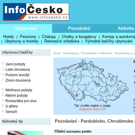
Ubytování
Poznávání
Aktivita
Hotely
Penziony
Chalupy
Chatky a bungalovy
Kempy a autokem
|
|
|
|
Ubytovny a hostely
Rekreační střediska
Výhodné balíčky ubytování
|
|
|
Ubytovací balíčky
Úvod
-
Pardubicko, Chrudimsko a Hlinecko
-
Rozhledny a v
Z
Jarní pobyty
Letní dovolená
Podzim levněji
Zimní dovolená
Wellness pobyty
Aktivní pobyty
S
Romantika pro dva
S
Tip: zvolte region z mapy
S dětmi
j
Zobrazit celou ČR
z
Senioři
Poznávání - Pardubicko, Chrudimsko a
Náhodný tip
Třídění seznamu podle: