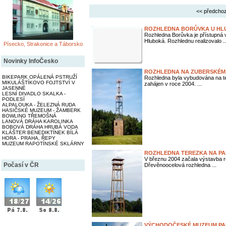
<< předchoz
ROZHLEDNA BORŮVKA U HL
Rozhledna Borůvka je přístupná 
Hluboká. Rozhlednu realizovalo ..
Písecko, Strakonice a Táborsko
Novinky InfoČesko
ROZHLEDNA NA ZUBERSKÉM 
BIKEPARK OPÁLENÁ PSTRUŽÍ
Rozhledna byla vybudována na te
MIKULÁŠTÍKOVO FOJTSTVÍ V
zahájen v roce 2004. ...
JASENNÉ
LESNÍ DIVADLO SKALKA -
PODLESÍ
ALPALOUKA - ŽELEZNÁ RUDA
HASIČSKÉ MUZEUM - ŽAMBERK
BOWLING TŘEMOŠNÁ
LANOVÁ DRÁHA KAROLINKA
BOBOVÁ DRÁHA HRUBÁ VODA
KLÁŠTER BENEDIKTÍNEK BÍLÁ
HORA - PRAHA, ŘEPY
MUZEUM RAPOTÍNSKÉ SKLÁRNY
ROZHLEDNA TEREZKA NA PA
V březnu 2004 začala výstavba r
Počasí v ČR
Dřevěnoocelová rozhledna ...
VÝCHODOČESKÉ MUZEUM PA