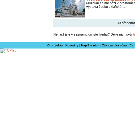
Muzeum se nachází v prostorách
výstava české sklářské ...
<< předchoz
Nenašli jste v seznamu co jste hledali? Dejte nám svůj
t
O projektu
|
Kontakty
|
Napište nám
|
Zákaznická zóna
|
Cen