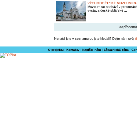
VÝCHODOČESKÉ MUZEUM PA
Muzeum se nachází v prostorách
výstava české sklářské ...
<< předchoz
Nenašli jste v seznamu co jste hledali? Dejte nám svůj
t
O projektu
|
Kontakty
|
Napište nám
|
Zákaznická zóna
|
Cen