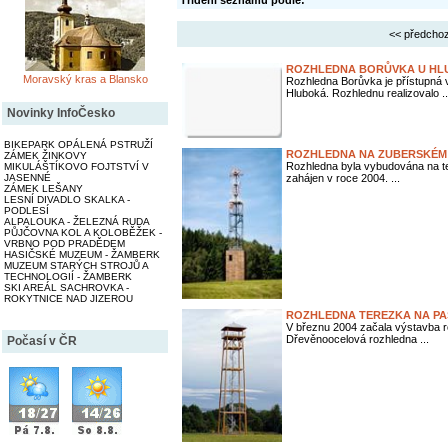
Třídění seznamu podle:
<< předchoz
ROZHLEDNA BORŮVKA U HL
Moravský kras a Blansko
Rozhledna Borůvka je přístupná 
Hluboká. Rozhlednu realizovalo ..
Novinky InfoČesko
BIKEPARK OPÁLENÁ PSTRUŽÍ
ROZHLEDNA NA ZUBERSKÉM 
ZÁMEK ŽINKOVY
Rozhledna byla vybudována na te
MIKULÁŠTÍKOVO FOJTSTVÍ V
JASENNÉ
zahájen v roce 2004. ...
ZÁMEK LEŠANY
LESNÍ DIVADLO SKALKA -
PODLESÍ
ALPALOUKA - ŽELEZNÁ RUDA
PŮJČOVNA KOL A KOLOBĚŽEK -
VRBNO POD PRADĚDEM
HASIČSKÉ MUZEUM - ŽAMBERK
MUZEUM STARÝCH STROJŮ A
TECHNOLOGIÍ - ŽAMBERK
SKI AREÁL SACHROVKA -
ROKYTNICE NAD JIZEROU
ROZHLEDNA TEREZKA NA PA
V březnu 2004 začala výstavba r
Dřevěnoocelová rozhledna ...
Počasí v ČR