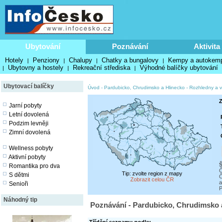
Ubytování
Poznávání
Aktivita
Hotely
Penziony
Chalupy
Chatky a bungalovy
Kempy a autokem
|
|
|
|
Ubytovny a hostely
Rekreační střediska
Výhodné balíčky ubytování
|
|
|
Ubytovací balíčky
Úvod
-
Pardubicko, Chrudimsko a Hlinecko
-
Rozhledny a v
Z
Jarní pobyty
Letní dovolená
Podzim levněji
Zimní dovolená
Wellness pobyty
Aktivní pobyty
Romantika pro dva
Č
Tip: zvolte region z mapy
S dětmi
Č
Zobrazit celou ČR
a
Senioři
P
Náhodný tip
Poznávání - Pardubicko, Chrudimsko a