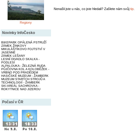
Nenašli jste u nás, co jste hledali? Zašlete nám svůj
tip
.
Regiony
Novinky InfoČesko
BIKEPARK OPÁLENÁ PSTRUŽÍ
ZÁMEK ŽINKOVY
MIKULÁŠTÍKOVO FOJTSTVÍ V
JASENNÉ
ZÁMEK LEŠANY
LESNÍ DIVADLO SKALKA -
PODLESÍ
ALPALOUKA - ŽELEZNÁ RUDA
PŮJČOVNA KOL A KOLOBĚŽEK -
VRBNO POD PRADĚDEM
HASIČSKÉ MUZEUM - ŽAMBERK
MUZEUM STARÝCH STROJŮ A
TECHNOLOGIÍ - ŽAMBERK
SKI AREÁL SACHROVKA -
ROKYTNICE NAD JIZEROU
Počasí v ČR