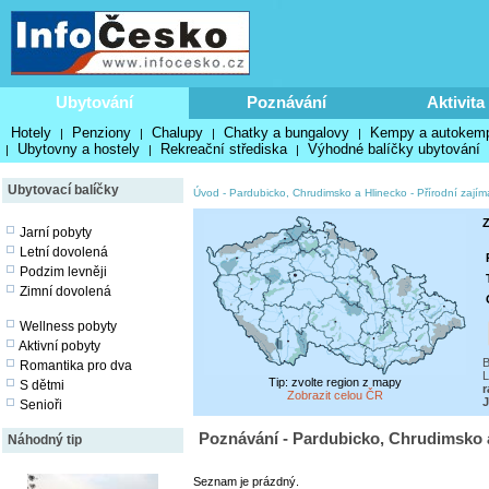
Ubytování
Poznávání
Aktivita
Hotely
Penziony
Chalupy
Chatky a bungalovy
Kempy a autokem
|
|
|
|
Ubytovny a hostely
Rekreační střediska
Výhodné balíčky ubytování
|
|
|
Ubytovací balíčky
Úvod
-
Pardubicko, Chrudimsko a Hlinecko
-
Přírodní zajím
Z
Jarní pobyty
Letní dovolená
Podzim levněji
Zimní dovolená
Wellness pobyty
Aktivní pobyty
B
Romantika pro dva
L
Tip: zvolte region z mapy
S dětmi
r
Zobrazit celou ČR
J
Senioři
Poznávání - Pardubicko, Chrudimsko a
Náhodný tip
Seznam je prázdný.