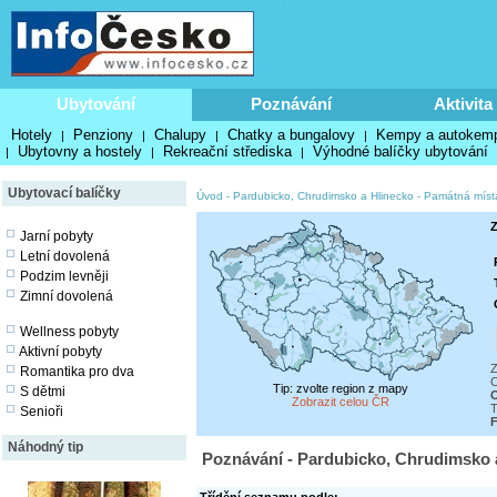
Ubytování
Poznávání
Aktivita
Hotely
Penziony
Chalupy
Chatky a bungalovy
Kempy a autokem
|
|
|
|
Ubytovny a hostely
Rekreační střediska
Výhodné balíčky ubytování
|
|
|
Ubytovací balíčky
Úvod
-
Pardubicko, Chrudimsko a Hlinecko
-
Památná místa
Z
Jarní pobyty
Letní dovolená
Podzim levněji
Zimní dovolená
Wellness pobyty
Aktivní pobyty
Z
Romantika pro dva
C
Tip: zvolte region z mapy
S dětmi
O
Zobrazit celou ČR
T
Senioři
F
Náhodný tip
Poznávání - Pardubicko, Chrudimsko a