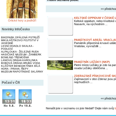
Třídění seznamu podle:
<< předchoz
KELTSKÉ OPPIDUM V ČESKÉ 
Orlické hory a podhůří
Keltské oppidum, nebo-li keltské
Nasavrk, na východním ...
Novinky InfoČesko
BIKEPARK OPÁLENÁ PSTRUŽÍ
PAMÁTKOVÝ AREÁL VRACLA
MIKULÁŠTÍKOVO FOJTSTVÍ V
Památník připomíná krvavé událos
JASENNÉ
LESNÍ DIVADLO SKALKA -
Vratislav, vyvraždili ...
PODLESÍ
ALPALOUKA - ŽELEZNÁ RUDA
HASIČSKÉ MUZEUM - ŽAMBERK
BOWLING TŘEMOŠNÁ
LANOVÁ DRÁHA KAROLINKA
PAMÁTNÍK LEŽÁKY (NKP)
BOBOVÁ DRÁHA HRUBÁ VODA
Pietní místo Ležáky je zde na pam
KLÁŠTER BENEDIKTÍNEK BÍLÁ
osada Ležáky obklíčena ...
HORA - PRAHA, ŘEPY
MUZEUM RAPOTÍNSKÉ SKLÁRNY
ZDERAZSKÉ PÍSKOVCOVÉ SK
Zajímavostí v obci Zderaz jsou pí
nejchudších ...
Počasí v ČR
<< předchoz
Nenašli jste v seznamu co jste hledali? Dejte nám svůj
t