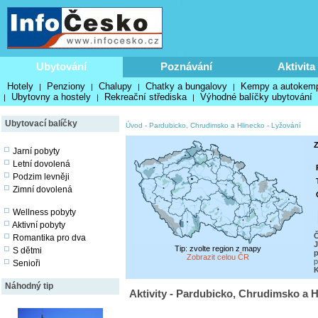
Ubytování
Poznávání
Aktivita
Hotely
Penziony
Chalupy
Chatky a bungalovy
Kempy a autokem
|
|
|
|
Ubytovny a hostely
Rekreační střediska
Výhodné balíčky ubytování
|
|
|
Ubytovací balíčky
Úvod
-
Pardubicko, Chrudimsko a Hlinecko
-
Lyžování
Z
Jarní pobyty
Letní dovolená
Podzim levněji
Zimní dovolená
Wellness pobyty
Aktivní pobyty
Č
Romantika pro dva
J
Tip: zvolte region z mapy
S dětmi
p
Zobrazit celou ČR
p
Senioři
Náhodný tip
Aktivity - Pardubicko, Chrudimsko a H