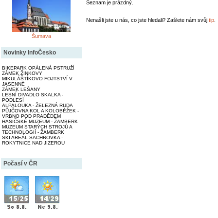
Seznam je prázdný.
Nenašli jste u nás, co jste hledali? Zašlete nám svůj
tip
.
Šumava
Novinky InfoČesko
BIKEPARK OPÁLENÁ PSTRUŽÍ
ZÁMEK ŽINKOVY
MIKULÁŠTÍKOVO FOJTSTVÍ V
JASENNÉ
ZÁMEK LEŠANY
LESNÍ DIVADLO SKALKA -
PODLESÍ
ALPALOUKA - ŽELEZNÁ RUDA
PŮJČOVNA KOL A KOLOBĚŽEK -
VRBNO POD PRADĚDEM
HASIČSKÉ MUZEUM - ŽAMBERK
MUZEUM STARÝCH STROJŮ A
TECHNOLOGIÍ - ŽAMBERK
SKI AREÁL SACHROVKA -
ROKYTNICE NAD JIZEROU
Počasí v ČR