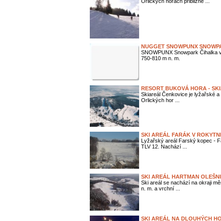
Orlických horách přibližně ...
NUGGET SNOWPUNX SNOWPARK
SNOWPUNX Snowpark Čihalka v O
750-810 m n. m.
RESORT BUKOVÁ HORA - SK
Skiareál Čenkovice je lyžařské a
Orlických hor ...
SKI AREÁL FARÁK V ROKYTN
Lyžařský areál Farský kopec - 
TLV 12. Nachází ...
SKI AREÁL HARTMAN OLEŠN
Ski areál se nachází na okraji m
n. m. a vrchní ...
SKI AREÁL NA DLOUHÝCH H