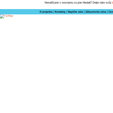
Nenašli jste v seznamu co jste hledali? Dejte nám svůj
t
O projektu
|
Kontakty
|
Napište nám
|
Zákaznická zóna
|
Cen