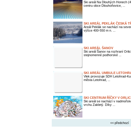
Ski areál Na Dlouhých Honech (4
centru obce Dlouhoňovice, ...
SKI AREÁL PEKLÁK ČESKÁ 
Areál Peklák se nachází na sev
výšce 400-550 m n. ...
SKI AREÁL ŠANOV
Ski areál Šanov na rozhraní Orli
stejnomenné podhorské ...
SKI AREÁL UMBULE LETOHR
Vlek provozuje SDH Letohrad-Kun
města Letohrad, ...
SKI CENTRUM ŘÍČKY V ORL
Ski areál se nachází v nadmořsk
vrchu Zakletý. Díky ...
<< předchozí