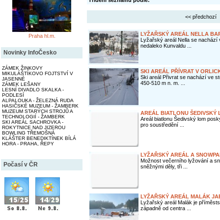
Třídění seznamu podle:
<< předchozí
LYŽAŘSKÝ AREÁL NELLA BA
Praha hl.m.
Lyžařský areál Nella se nachází 
nedaleko Kunvaldu ...
Novinky InfoČesko
ZÁMEK ŽINKOVY
SKI AREÁL PŘÍVRAT V ORLI
MIKULÁŠTÍKOVO FOJTSTVÍ V
Ski areál Přivrat se nachází ve s
JASENNÉ
450-510 m n. m. ...
ZÁMEK LEŠANY
LESNÍ DIVADLO SKALKA -
PODLESÍ
ALPALOUKA - ŽELEZNÁ RUDA
HASIČSKÉ MUZEUM - ŽAMBERK
MUZEUM STARÝCH STROJŮ A
AREÁL BIATLONU ŠEDIVSKÝ
TECHNOLOGIÍ - ŽAMBERK
Areál biatlonu Šedivský lom poskyt
SKI AREÁL SACHROVKA -
pro soustředění ...
ROKYTNICE NAD JIZEROU
BOWLING TŘEMOŠNÁ
KLÁŠTER BENEDIKTÍNEK BÍLÁ
HORA - PRAHA, ŘEPY
LYŽAŘSKÝ AREÁL A SNOWP
Možnost večerního lyžování a s
Počasí v ČR
sněžnými děly, tři ...
LYŽAŘSKÝ AREÁL MALÁK JA
Lyžařský areál Malák je příměst
západně od centra ...