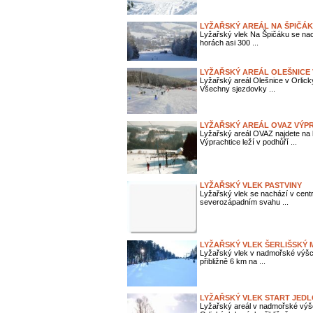
LYŽAŘSKÝ AREÁL NA ŠPIČÁ
Lyžařský vlek Na Špičáku se nac
horách asi 300 ...
LYŽAŘSKÝ AREÁL OLEŠNICE
Lyžařský areál Olešnice v Orlický
Všechny sjezdovky ...
LYŽAŘSKÝ AREÁL OVAZ VÝP
Lyžařský areál OVAZ najdete na
Výprachtice leží v podhůří ...
LYŽAŘSKÝ VLEK PASTVINY
Lyžařský vlek se nachází v centr
severozápadním svahu ...
LYŽAŘSKÝ VLEK ŠERLIŠSKÝ 
Lyžařský vlek v nadmořské výšce
přibližně 6 km na ...
LYŽAŘSKÝ VLEK START JED
Lyžařský areál v nadmořské výšc