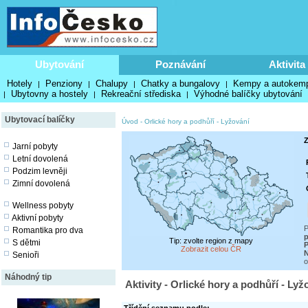
Ubytování
Poznávání
Aktivita
Hotely
Penziony
Chalupy
Chatky a bungalovy
Kempy a autokem
|
|
|
|
Ubytovny a hostely
Rekreační střediska
Výhodné balíčky ubytování
|
|
|
Ubytovací balíčky
Úvod
-
Orlické hory a podhůří
-
Lyžování
Z
Jarní pobyty
Letní dovolená
Podzim levněji
Zimní dovolená
Wellness pobyty
Aktivní pobyty
P
Romantika pro dva
p
Tip: zvolte region z mapy
S dětmi
P
Zobrazit celou ČR
N
Senioři
o
Náhodný tip
Aktivity - Orlické hory a podhůří - Lyž