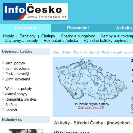
Ubytování
Poznávání
Aktivita
Hotely
Penziony
Chalupy
Chatky a bungalovy
Kempy a autokem
|
|
|
|
Ubytovny a hostely
Rekreační střediska
Výhodné balíčky ubytování
|
|
|
Ubytovací balíčky
Úvod
-
Střední Čechy - jihovýchod
-
Plavání a vodní sporty
Z
Jarní pobyty
Letní dovolená
Podzim levněji
Zimní dovolená
Wellness pobyty
Aktivní pobyty
Č
Romantika pro dva
T
Tip: zvolte region z mapy
S dětmi
P
Zobrazit celou ČR
Senioři
z
Náhodný tip
Aktivity - Střední Čechy - jihovýchod 