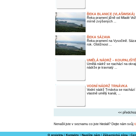
ŘEKA BLANICE (VLAŠIMSKÁ)
Řeka pramení jižně od Mladé Voži
mírně zvýšených ...
ŘEKA SÁZAVA
Řeka pramení na Vysočině. Sázav
rok. Obtížnost ...
UMĚLÁ NÁDRŽ – KOUPALIŠT
Umělá nádrž se nachází na okraj
nádrže je travnatý ...
VODNÍ NÁDRŽ TRNÁVKA
Vodní nádrž Trnávka se nachází
vlastně umělý kanál, ...
<< předchoz
Nenašli jste v seznamu co jste hledali? Dejte nám svůj
t
O projektu
|
Kontakty
|
Napište nám
|
Zákaznická zóna
|
Cen