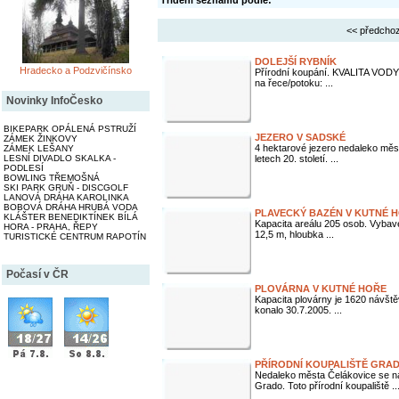
Třídění seznamu podle:
<< předchoz
DOLEJŠÍ RYBNÍK
Hradecko a Podzvičínsko
Přírodní koupání. KVALITA VODY d
na řece/potoku: ...
Novinky InfoČesko
BIKEPARK OPÁLENÁ PSTRUŽÍ
JEZERO V SADSKÉ
ZÁMEK ŽINKOVY
4 hektarové jezero nedaleko měs
ZÁMEK LEŠANY
LESNÍ DIVADLO SKALKA -
letech 20. století. ...
PODLESÍ
BOWLING TŘEMOŠNÁ
SKI PARK GRUŇ - DISCGOLF
LANOVÁ DRÁHA KAROLINKA
BOBOVÁ DRÁHA HRUBÁ VODA
PLAVECKÝ BAZÉN V KUTNÉ 
KLÁŠTER BENEDIKTÍNEK BÍLÁ
Kapacita areálu 205 osob. Vyba
HORA - PRAHA, ŘEPY
12,5 m, hloubka ...
TURISTICKÉ CENTRUM RAPOTÍN
Počasí v ČR
PLOVÁRNA V KUTNÉ HOŘE
Kapacita plovárny je 1620 návště
konalo 30.7.2005. ...
PŘÍRODNÍ KOUPALIŠTĚ GRA
Nedaleko města Čelákovice se n
Grado. Toto přírodní koupaliště ..