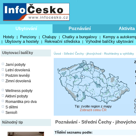
Ubytování
Poznávání
Aktivita
Hotely
Penziony
Chalupy
Chatky a bungalovy
Kempy a autokem
|
|
|
|
Ubytovny a hostely
Rekreační střediska
Výhodné balíčky ubytování
|
|
|
Ubytovací balíčky
Úvod
-
Střední Čechy - jihovýchod
-
Rozhledny a vyhlídky
Z
Jarní pobyty
Letní dovolená
Podzim levněji
Zimní dovolená
Wellness pobyty
Aktivní pobyty
Č
Romantika pro dva
M
Tip: zvolte region z mapy
S dětmi
Zobrazit celou ČR
C
Senioři
Poznávání - Střední Čechy - jihovýcho
Náhodný tip
Třídění seznamu podle: