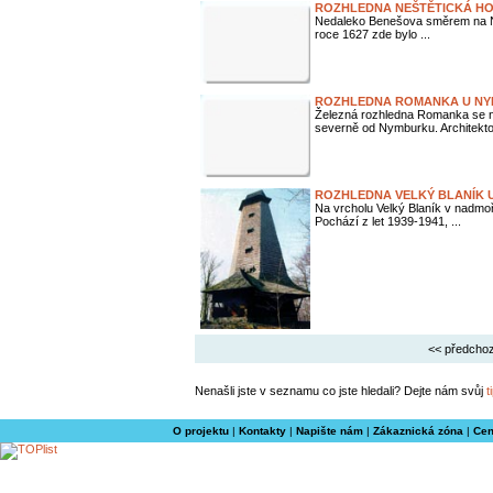
ROZHLEDNA NEŠTĚTICKÁ H
Nedaleko Benešova směrem na Ne
roce 1627 zde bylo ...
ROZHLEDNA ROMANKA U N
Železná rozhledna Romanka se 
severně od Nymburku. Architekton
ROZHLEDNA VELKÝ BLANÍK U
Na vrcholu Velký Blaník v nadmo
Pochází z let 1939-1941, ...
<< předchoz
Nenašli jste v seznamu co jste hledali? Dejte nám svůj
t
O projektu
|
Kontakty
|
Napište nám
|
Zákaznická zóna
|
Cen