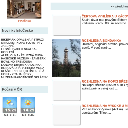
<< předchoz
ČERTOVA VYHLÍDKA U KÁCO
Skalní útvar nad pravým břehem 
Plzeňsko
vzdušnou čarou 800 m severně ..
Novinky InfoČesko
BIKEPARK OPÁLENÁ PSTRUŽÍ
ROZHLEDNA BOHDANKA
MIKULÁŠTÍKOVO FOJTSTVÍ V
Unikátní, originální stavba, prov
JASENNÉ
spojů. V současné ...
LESNÍ DIVADLO SKALKA -
PODLESÍ
ALPALOUKA - ŽELEZNÁ RUDA
HASIČSKÉ MUZEUM - ŽAMBERK
BOWLING TŘEMOŠNÁ
LANOVÁ DRÁHA KAROLINKA
BOBOVÁ DRÁHA HRUBÁ VODA
KLÁŠTER BENEDIKTÍNEK BÍLÁ
HORA - PRAHA, ŘEPY
MUZEUM RAPOTÍNSKÉ SKLÁRNY
ROZHLEDNA NA KOPCI BŘEZ
Na kopci Březina (555 m n. m.) b
zpřístupněna veřejnosti ...
Počasí v ČR
ROZHLEDNA NA VYSOKÉ U M
Věž na kopci Vysoká (471 m) u o
operátorům. Třicet ...