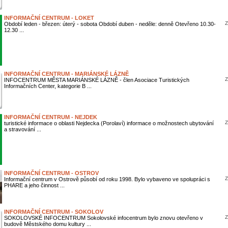
INFORMAČNÍ CENTRUM - LOKET
Z
Období leden - březen: úterý - sobota Období duben - neděle: denně Otevřeno 10.30-
12.30 ...
INFORMAČNÍ CENTRUM - MARIÁNSKÉ LÁZNĚ
Z
INFOCENTRUM MĚSTA MARIÁNSKÉ LÁZNĚ - člen Asociace Turistických
Informačních Center, kategorie B ...
INFORMAČNÍ CENTRUM - NEJDEK
Z
turistické informace o oblasti Nejdecka (Porolaví) informace o možnostech ubytování
a stravování ...
INFORMAČNÍ CENTRUM - OSTROV
Z
Informační centrum v Ostrově působí od roku 1998. Bylo vybaveno ve spolupráci s
PHARE a jeho činnost ...
INFORMAČNÍ CENTRUM - SOKOLOV
Z
SOKOLOVSKÉ INFOCENTRUM Sokolovské infocentrum bylo znovu otevřeno v
budově Městského domu kultury ...