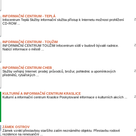
INFORMAČNÍ CENTRUM - TEPLÁ
Z
Infocentrum Teplá Služby informační služba přístup k Internetu možnost prohlížení
CD-ROM ...
INFORMAČNÍ CENTRUM - TOUŽIM
Z
INFORMAČNÍ CENTRUM TOUŽIM Infocentrum sídlí v budově bývalé radnice.
Nabízí informace o městě ...
INFORMAČNÍ CENTRUM CHEB
Z
Služby veřejný Internet: prodej: průvodců, brožur, pohlednic a upomínkových
předmětů, rybářských ...
KULTURNÍ A INFORMAČNÍ CENTRUM KRASLICE
Z
Kulturní a informační centrum Kraslice Poskytované informace o kulturních akcích ...
ZÁMEK OSTROV
Z
Zámek vznikl přestavbou staršího zatím neznámého objektu. Přestavbu rodové
rezidence na renesanční ...