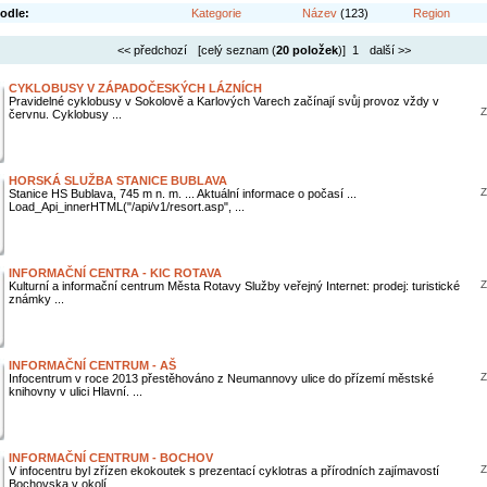
odle:
Kategorie
Název
(123)
Region
<< předchozí
[celý seznam (
20 položek
)] 1
další >>
CYKLOBUSY V ZÁPADOČESKÝCH LÁZNÍCH
Pravidelné cyklobusy v Sokolově a Karlových Varech začínají svůj provoz vždy v
Z
červnu. Cyklobusy ...
HORSKÁ SLUŽBA STANICE BUBLAVA
Z
Stanice HS Bublava, 745 m n. m. ... Aktuální informace o počasí ...
Load_Api_innerHTML("/api/v1/resort.asp", ...
INFORMAČNÍ CENTRA - KIC ROTAVA
Z
Kulturní a informační centrum Města Rotavy Služby veřejný Internet: prodej: turistické
známky ...
INFORMAČNÍ CENTRUM - AŠ
Z
Infocentrum v roce 2013 přestěhováno z Neumannovy ulice do přízemí městské
knihovny v ulici Hlavní. ...
INFORMAČNÍ CENTRUM - BOCHOV
Z
V infocentru byl zřízen ekokoutek s prezentací cyklotras a přírodních zajímavostí
Bochovska v okolí ...