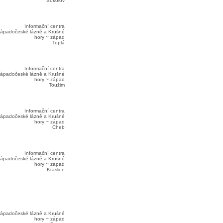
Sokolov
Informační centra
ápadočeské lázně a Krušné
hory ~ západ
Teplá
Informační centra
ápadočeské lázně a Krušné
hory ~ západ
Toužim
Informační centra
ápadočeské lázně a Krušné
hory ~ západ
Cheb
Informační centra
ápadočeské lázně a Krušné
hory ~ západ
Kraslice
ápadočeské lázně a Krušné
hory ~ západ