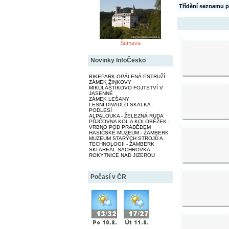
Třídění seznamu p
Šumava
Novinky InfoČesko
BIKEPARK OPÁLENÁ PSTRUŽÍ
ZÁMEK ŽINKOVY
MIKULÁŠTÍKOVO FOJTSTVÍ V
JASENNÉ
ZÁMEK LEŠANY
LESNÍ DIVADLO SKALKA -
PODLESÍ
ALPALOUKA - ŽELEZNÁ RUDA
PŮJČOVNA KOL A KOLOBĚŽEK -
VRBNO POD PRADĚDEM
HASIČSKÉ MUZEUM - ŽAMBERK
MUZEUM STARÝCH STROJŮ A
TECHNOLOGIÍ - ŽAMBERK
SKI AREÁL SACHROVKA -
ROKYTNICE NAD JIZEROU
Počasí v ČR