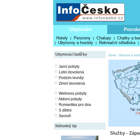
Ubytování
Poznáv
Hotely
Penziony
Chalupy
Chatky a bu
|
|
|
Ubytovny a hostely
Rekreační střediska
|
|
|
Ubytovací balíčky
Úvod
-
Obchod a služ
Jarní pobyty
Letní dovolená
Podzim levněji
Zimní dovolená
Wellness pobyty
Aktivní pobyty
Romantika pro dva
Tip: z
S dětmi
Zo
Senioři
Náhodný tip
Služby - Zápa