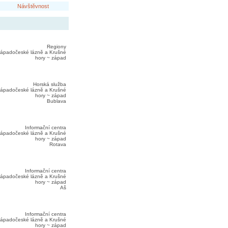
Návštěvnost
Regiony
ápadočeské lázně a Krušné
hory ~ západ
Horská služba
ápadočeské lázně a Krušné
hory ~ západ
Bublava
Informační centra
ápadočeské lázně a Krušné
hory ~ západ
Rotava
Informační centra
ápadočeské lázně a Krušné
hory ~ západ
Aš
Informační centra
ápadočeské lázně a Krušné
hory ~ západ