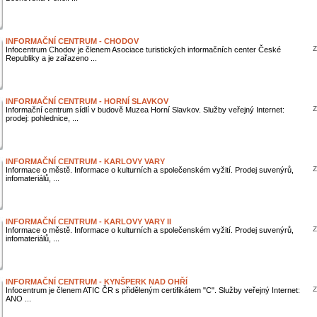
INFORMAČNÍ CENTRUM - CHODOV
Z
Infocentrum Chodov je členem Asociace turistických informačních center České
Republiky a je zařazeno ...
INFORMAČNÍ CENTRUM - HORNÍ SLAVKOV
Z
Informační centrum sídlí v budově Muzea Horní Slavkov. Služby veřejný Internet:
prodej: pohlednice, ...
INFORMAČNÍ CENTRUM - KARLOVY VARY
Z
Informace o městě. Informace o kulturních a společenském vyžití. Prodej suvenýrů,
infomateriálů, ...
INFORMAČNÍ CENTRUM - KARLOVY VARY II
Z
Informace o městě. Informace o kulturních a společenském vyžití. Prodej suvenýrů,
infomateriálů, ...
INFORMAČNÍ CENTRUM - KYNŠPERK NAD OHŘÍ
Z
Infocentrum je členem ATIC ČR s přiděleným certifikátem "C". Služby veřejný Internet:
ANO ...