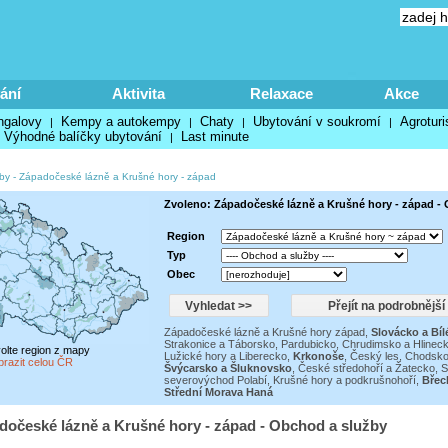
ání
Aktivita
Relaxace
Akce
ngalovy
Kempy a autokempy
Chaty
Ubytování v soukromí
Agroturi
|
|
|
|
Výhodné balíčky ubytování
Last minute
|
by
-
Západočeské lázně a Krušné hory - západ
Zvoleno: Západočeské lázně a Krušné hory - západ -
Region
Typ
Obec
Západočeské lázně a Krušné hory západ
,
Slovácko a Bíl
Strakonice a Táborsko
,
Pardubicko, Chrudimsko a Hlinec
volte region z mapy
Lužické hory a Liberecko
,
Krkonoše
,
Český les, Chodsko
brazit celou ČR
Švýcarsko a Šluknovsko
,
České středohoří a Žatecko
,
S
severovýchod Polabí
,
Krušné hory a podkrušnohoří
,
Břec
Střední Morava Haná
dočeské lázně a Krušné hory - západ - Obchod a služby