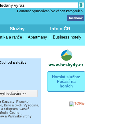
Podrobné vyhledávání ve všech kategoriích
Služby
Info o ČR
stika a ranče
Apartmány
Business hotely
|
|
 Obchod a služby
Horská služba:
Počasí na
horách
é Karpaty
,
Písecko,
ko
,
Brno a okolí
,
Vysočina
,
 a Stříbrsko
,
České
třední Čechy
lav a Pálavské vrchy
,