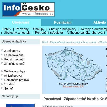
Ubytování
Poznávání
Aktivita
Hotely
Penziony
Chalupy
Chatky a bungalovy
Kempy a autokem
|
|
|
|
Ubytovny a hostely
Rekreační střediska
Výhodné balíčky ubytování
|
|
|
Ubytovací balíčky
Úvod
-
Západočeské lázně a Krušné hory - západ
-
Přírodn
Z
Jarní pobyty
Letní dovolená
Podzim levněji
Zimní dovolená
Wellness pobyty
Aktivní pobyty
Č
Romantika pro dva
O
Tip: zvolte region z mapy
S dětmi
K
Zobrazit celou ČR
P
Senioři
Náhodný tip
Poznávání - Západočeské lázně a Krušn