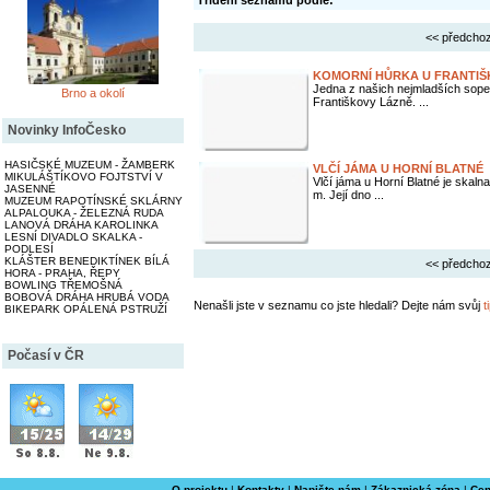
Třídění seznamu podle:
<< předchoz
KOMORNÍ HŮRKA U FRANTIŠ
Jedna z našich nejmladších sope
Brno a okolí
Františkovy Lázně. ...
Novinky InfoČesko
HASIČSKÉ MUZEUM - ŽAMBERK
VLČÍ JÁMA U HORNÍ BLATNÉ
MIKULÁŠTÍKOVO FOJTSTVÍ V
Vlčí jáma u Horní Blatné je skaln
JASENNÉ
m. Její dno ...
MUZEUM RAPOTÍNSKÉ SKLÁRNY
ALPALOUKA - ŽELEZNÁ RUDA
LANOVÁ DRÁHA KAROLINKA
LESNÍ DIVADLO SKALKA -
PODLESÍ
KLÁŠTER BENEDIKTÍNEK BÍLÁ
<< předchoz
HORA - PRAHA, ŘEPY
BOWLING TŘEMOŠNÁ
BOBOVÁ DRÁHA HRUBÁ VODA
Nenašli jste v seznamu co jste hledali? Dejte nám svůj
t
BIKEPARK OPÁLENÁ PSTRUŽÍ
Počasí v ČR
O projektu
|
Kontakty
|
Napište nám
|
Zákaznická zóna
|
Cen