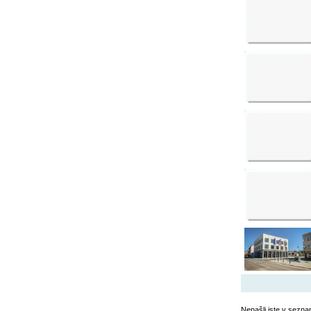
Nenašli jste v sezna