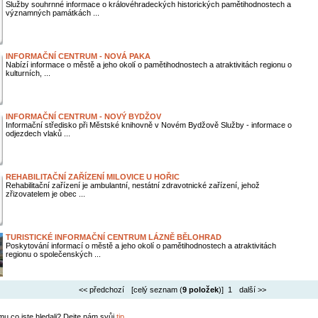
Služby souhrnné informace o královéhradeckých historických pamětihodnostech a
významných památkách ...
INFORMAČNÍ CENTRUM - NOVÁ PAKA
Nabízí informace o městě a jeho okolí o pamětihodnostech a atraktivitách regionu o
kulturních, ...
INFORMAČNÍ CENTRUM - NOVÝ BYDŽOV
Informační středisko při Městské knihovně v Novém Bydžově Služby - informace o
odjezdech vlaků ...
REHABILITAČNÍ ZAŘÍZENÍ MILOVICE U HOŘIC
Rehabilitační zařízení je ambulantní, nestátní zdravotnické zařízení, jehož
zřizovatelem je obec ...
TURISTICKÉ INFORMAČNÍ CENTRUM LÁZNĚ BĚLOHRAD
Poskytování informací o městě a jeho okolí o pamětihodnostech a atraktivitách
regionu o společenských ...
<< předchozí
[celý seznam (
9 položek
)] 1
další >>
mu co jste hledali? Dejte nám svůj
tip
.