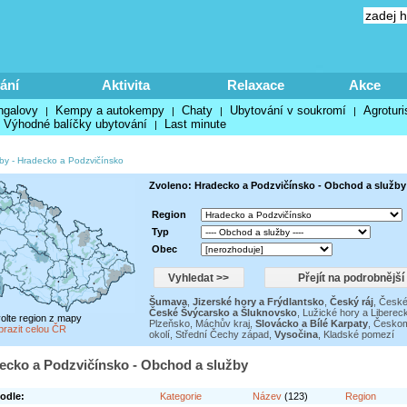
ání
Aktivita
Relaxace
Akce
ngalovy
Kempy a autokempy
Chaty
Ubytování v soukromí
Agroturi
|
|
|
|
Výhodné balíčky ubytování
Last minute
|
by
-
Hradecko a Podzvičínsko
Zvoleno: Hradecko a Podzvičínsko - Obchod a služby
Region
Typ
Obec
Šumava
,
Jizerské hory a Frýdlantsko
,
Český ráj
,
České
České Švýcarsko a Šluknovsko
,
Lužické hory a Liberec
volte region z mapy
Plzeňsko
,
Máchův kraj
,
Slovácko a Bílé Karpaty
,
Českom
brazit celou ČR
okolí
,
Střední Čechy západ
,
Vysočina
,
Kladské pomezí
ecko a Podzvičínsko - Obchod a služby
odle:
Kategorie
Název
(123)
Region