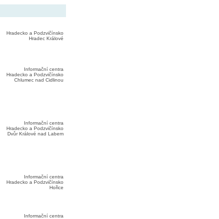
Hradecko a Podzvičínsko
Hradec Králové
Informační centra
Hradecko a Podzvičínsko
Chlumec nad Cidlinou
Informační centra
Hradecko a Podzvičínsko
Dvůr Králové nad Labem
Informační centra
Hradecko a Podzvičínsko
Hořice
Informační centra