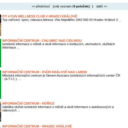
<< předchozí
[celý seznam (
9 položek
)] 1
další >>
FIT 4 FUN WELLNESS CLUB V HRADCI KRÁLOVÉ
Typ zařízení: sport, relaxace Adresa: Víta Nejedlého 1063 500 03 Hradec Králové 3 ...
INFORMAČNÍ CENTRUM - CHLUMEC NAD CIDLINOU
turistické informace o městě a okolí informace o institucích, obchodech, službách
informace ...
INFORMAČNÍ CENTRUM - DVŮR KRÁLOVÉ NAD LABEM
Městské informační centrum je členem Asociace turistických informačních center ČR
- (A.T.I.C.). ...
INFORMAČNÍ CENTRUM - HOŘICE
nabídka služeb turistické informace o městě a okolí informace o autobusových a
vlakových ...
INFORMAČNÍ CENTRUM - HRADEC KRÁLOVÉ