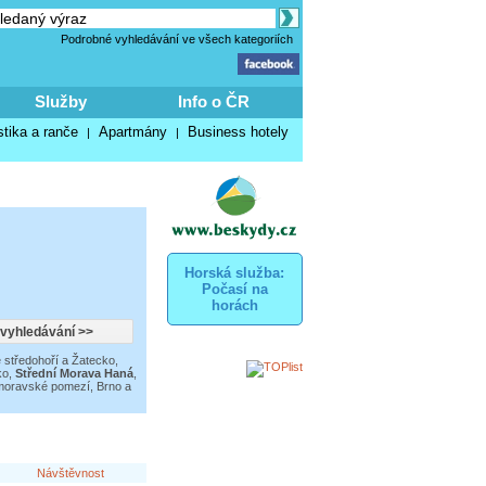
Podrobné vyhledávání ve všech kategoriích
Služby
Info o ČR
stika a ranče
Apartmány
Business hotely
|
|
Horská služba:
Počasí na
horách
 středohoří a Žatecko
,
ko
,
Střední Morava Haná
,
oravské pomezí
,
Brno a
Návštěvnost