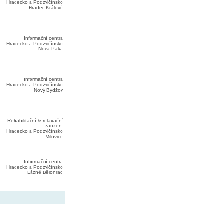
Hradecko a Podzvičínsko
Hradec Králové
Informační centra
Hradecko a Podzvičínsko
Nová Paka
Informační centra
Hradecko a Podzvičínsko
Nový Bydžov
Rehabilitační & relaxační
zařízení
Hradecko a Podzvičínsko
Milovice
Informační centra
Hradecko a Podzvičínsko
Lázně Bělohrad