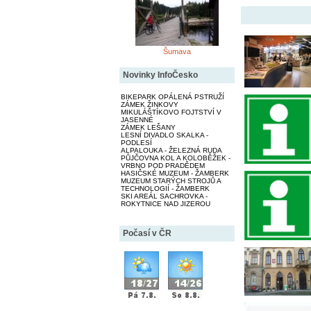
Šumava
Novinky InfoČesko
BIKEPARK OPÁLENÁ PSTRUŽÍ
ZÁMEK ŽINKOVY
MIKULÁŠTÍKOVO FOJTSTVÍ V
JASENNÉ
ZÁMEK LEŠANY
LESNÍ DIVADLO SKALKA -
PODLESÍ
ALPALOUKA - ŽELEZNÁ RUDA
PŮJČOVNA KOL A KOLOBĚŽEK -
VRBNO POD PRADĚDEM
HASIČSKÉ MUZEUM - ŽAMBERK
MUZEUM STARÝCH STROJŮ A
TECHNOLOGIÍ - ŽAMBERK
SKI AREÁL SACHROVKA -
ROKYTNICE NAD JIZEROU
Počasí v ČR