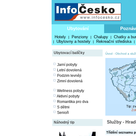
Ubytování
Poznáv
Hotely
Penziony
Chalupy
Chatky a bu
|
|
|
Ubytovny a hostely
Rekreační střediska
|
|
|
Ubytovací balíčky
Úvod
-
Obchod a služ
Jarní pobyty
Letní dovolená
Podzim levněji
Zimní dovolená
Wellness pobyty
Aktivní pobyty
Romantika pro dva
Tip: z
S dětmi
Zo
Senioři
Služby - Hrad
Náhodný tip
Třídění seznamu p