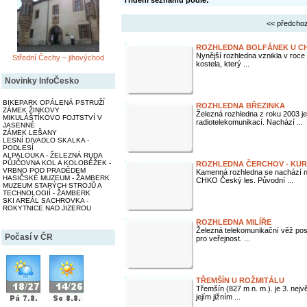
Třídění seznamu podle:
<< předchoz
ROZHLEDNA BOLFÁNEK U C
Nynější rozhledna vznikla v roce
Střední Čechy ~ jihovýchod
kostela, který ...
Novinky InfoČesko
BIKEPARK OPÁLENÁ PSTRUŽÍ
ROZHLEDNA BŘEZINKA
ZÁMEK ŽINKOVY
Železná rozhledna z roku 2003 je
MIKULÁŠTÍKOVO FOJTSTVÍ V
radiotelekomunikací. Nachází ...
JASENNÉ
ZÁMEK LEŠANY
LESNÍ DIVADLO SKALKA -
PODLESÍ
ALPALOUKA - ŽELEZNÁ RUDA
PŮJČOVNA KOL A KOLOBĚŽEK -
ROZHLEDNA ČERCHOV - KUR
VRBNO POD PRADĚDEM
Kamenná rozhledna se nachází n
HASIČSKÉ MUZEUM - ŽAMBERK
CHKO Český les. Původní ...
MUZEUM STARÝCH STROJŮ A
TECHNOLOGIÍ - ŽAMBERK
SKI AREÁL SACHROVKA -
ROKYTNICE NAD JIZEROU
ROZHLEDNA MILÍŘE
Železná telekomunikační věž pos
Počasí v ČR
pro veřejnost. ...
TŘEMŠÍN U ROŽMITÁLU
Třemšín (827 m n. m.). je 3. nej
jejím jižním ...