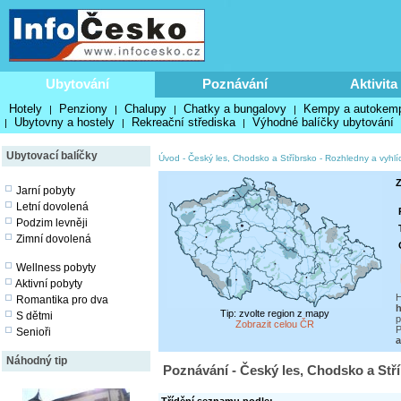
Ubytování
Poznávání
Aktivita
Hotely
Penziony
Chalupy
Chatky a bungalovy
Kempy a autokem
|
|
|
|
Ubytovny a hostely
Rekreační střediska
Výhodné balíčky ubytování
|
|
|
Ubytovací balíčky
Úvod
-
Český les, Chodsko a Stříbrsko
-
Rozhledny a vyhlí
Z
Jarní pobyty
Letní dovolená
Podzim levněji
Zimní dovolená
Wellness pobyty
Aktivní pobyty
H
Romantika pro dva
h
Tip: zvolte region z mapy
S dětmi
p
Zobrazit celou ČR
P
Senioři
a
Náhodný tip
Poznávání - Český les, Chodsko a Stří