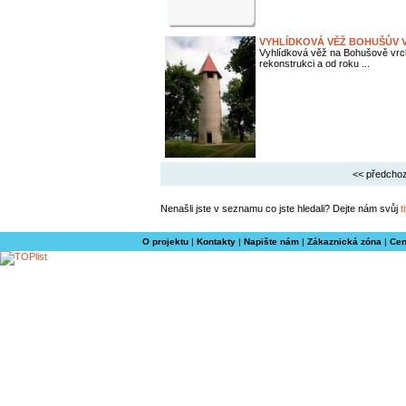
VYHLÍDKOVÁ VĚŽ BOHUŠŮV V
Vyhlídková věž na Bohušově vrch
rekonstrukci a od roku ...
<< předchoz
Nenašli jste v seznamu co jste hledali? Dejte nám svůj
t
O projektu
|
Kontakty
|
Napište nám
|
Zákaznická zóna
|
Cen