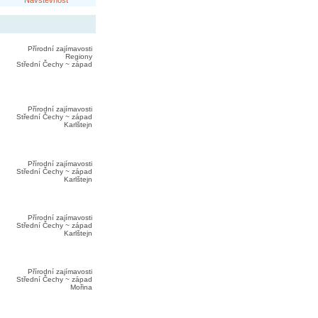
Návštěvnost
Přírodní zajímavosti
Regiony
Střední Čechy ~ západ
Přírodní zajímavosti
Střední Čechy ~ západ
Karlštejn
Přírodní zajímavosti
Střední Čechy ~ západ
Karlštejn
Přírodní zajímavosti
Střední Čechy ~ západ
Karlštejn
Přírodní zajímavosti
Střední Čechy ~ západ
Mořina