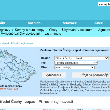
ání
Aktivita
Relaxace
Akce
ngalovy
Kempy a autokempy
Chaty
Ubytování v soukromí
Agroturi
|
|
|
|
Výhodné balíčky ubytování
Last minute
|
 - západ
-
Přírodní zajímavosti
Zvoleno: Střední Čechy - západ - Přírodní zajímavosti
Region
Typ
Obec
Pardubicko, Chrudimsko a Hlinecko
,
České Švýcarsko a
Hrubý a Nízký Jeseník
,
Beskydy
,
Střední Čechy severo
volte region z mapy
Podzvičínsko
,
Znojmo a Podyjí
,
Písecko, Strakonice a T
brazit celou ČR
Orlické hory a podhůří
,
Krkonoše
,
Českomoravské pom
Morava Haná
třední Čechy - západ - Přírodní zajímavosti