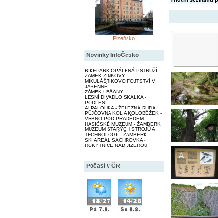
Třídění seznamu p
Plzeňsko
Novinky InfoČesko
BIKEPARK OPÁLENÁ PSTRUŽÍ
ZÁMEK ŽINKOVY
MIKULÁŠTÍKOVO FOJTSTVÍ V
JASENNÉ
ZÁMEK LEŠANY
LESNÍ DIVADLO SKALKA -
PODLESÍ
ALPALOUKA - ŽELEZNÁ RUDA
PŮJČOVNA KOL A KOLOBĚŽEK -
VRBNO POD PRADĚDEM
HASIČSKÉ MUZEUM - ŽAMBERK
MUZEUM STARÝCH STROJŮ A
TECHNOLOGIÍ - ŽAMBERK
SKI AREÁL SACHROVKA -
ROKYTNICE NAD JIZEROU
Počasí v ČR