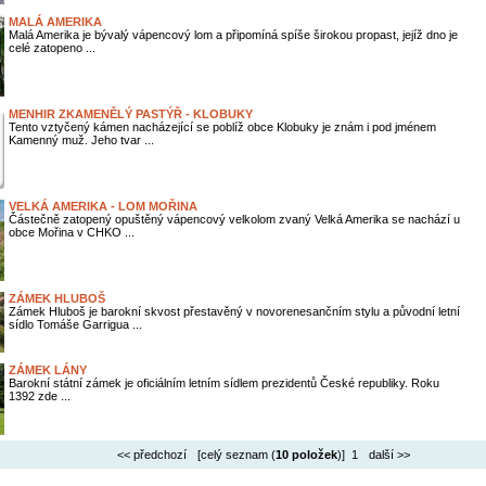
MALÁ AMERIKA
Malá Amerika je bývalý vápencový lom a připomíná spíše širokou propast, jejíž dno je
celé zatopeno ...
MENHIR ZKAMENĚLÝ PASTÝŘ - KLOBUKY
Tento vztyčený kámen nacházející se poblíž obce Klobuky je znám i pod jménem
Kamenný muž. Jeho tvar ...
VELKÁ AMERIKA - LOM MOŘINA
Částečně zatopený opuštěný vápencový velkolom zvaný Velká Amerika se nachází u
obce Mořina v CHKO ...
ZÁMEK HLUBOŠ
Zámek Hluboš je barokní skvost přestavěný v novorenesančním stylu a původní letní
sídlo Tomáše Garrigua ...
ZÁMEK LÁNY
Barokní státní zámek je oficiálním letním sídlem prezidentů České republiky. Roku
1392 zde ...
<< předchozí
[celý seznam (
10 položek
)] 1
další >>