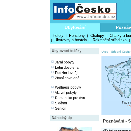
Ubytování
Poznáv
Hotely
Penziony
Chalupy
Chatky a bu
|
|
|
Ubytovny a hostely
Rekreační střediska
|
|
|
Ubytovací balíčky
Úvod
-
Střední Čechy
Jarní pobyty
Letní dovolená
Podzim levněji
Zimní dovolená
Wellness pobyty
Aktivní pobyty
Romantika pro dva
Tip: z
S dětmi
Zo
Senioři
Náhodný tip
Poznávání - S