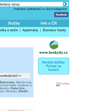
Podrobné vyhledávání ve všech kategoriích
Služby
Info o ČR
stika a ranče
Apartmány
Business hotely
|
|
Horská služba:
Počasí na
horách
 Šluknovsko
,
Máchův kraj
,
východ Polabí
,
Hradecko a
áborsko
,
Praha hl.m.
,
ezí
,
Plzeňsko
,
Střední