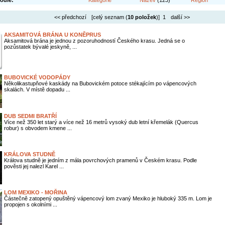
odle:
Kategorie
Název
(123)
Region
<< předchozí
[celý seznam (
10 položek
)] 1
další >>
AKSAMITOVÁ BRÁNA U KONĚPRUS
Aksamitová brána je jednou z pozoruhodností Českého krasu. Jedná se o
pozůstatek bývalé jeskyně, ...
BUBOVICKÉ VODOPÁDY
Několikastupňové kaskády na Bubovickém potoce stékajícím po vápencových
skalách. V místě dopadu ...
DUB SEDMI BRATŘÍ
Více než 350 let starý a více než 16 metrů vysoký dub letní křemelák (Quercus
robur) s obvodem kmene ...
KRÁLOVA STUDNĚ
Králova studně je jedním z mála povrchových pramenů v Českém krasu. Podle
pověsti jej nalezl Karel ...
LOM MEXIKO - MOŘINA
Částečně zatopený opuštěný vápencový lom zvaný Mexiko je hluboký 335 m. Lom je
propojen s okolními ...