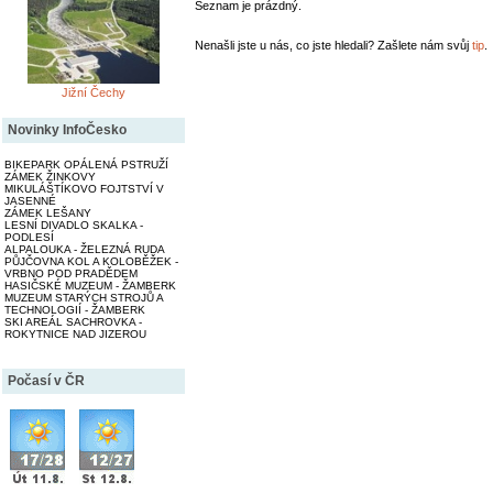
Seznam je prázdný.
Nenašli jste u nás, co jste hledali? Zašlete nám svůj
tip
.
Jižní Čechy
Novinky InfoČesko
BIKEPARK OPÁLENÁ PSTRUŽÍ
ZÁMEK ŽINKOVY
MIKULÁŠTÍKOVO FOJTSTVÍ V
JASENNÉ
ZÁMEK LEŠANY
LESNÍ DIVADLO SKALKA -
PODLESÍ
ALPALOUKA - ŽELEZNÁ RUDA
PŮJČOVNA KOL A KOLOBĚŽEK -
VRBNO POD PRADĚDEM
HASIČSKÉ MUZEUM - ŽAMBERK
MUZEUM STARÝCH STROJŮ A
TECHNOLOGIÍ - ŽAMBERK
SKI AREÁL SACHROVKA -
ROKYTNICE NAD JIZEROU
Počasí v ČR