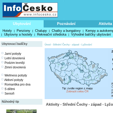
Ubytování
Poznávání
Aktivita
Hotely
Penziony
Chalupy
Chatky a bungalovy
Kempy a autokem
|
|
|
|
Ubytovny a hostely
Rekreační střediska
Výhodné balíčky ubytování
|
|
|
Ubytovací balíčky
Úvod
-
Střední Čechy - západ
-
Lyžování
Z
Jarní pobyty
Letní dovolená
Podzim levněji
Zimní dovolená
Wellness pobyty
Aktivní pobyty
P
Romantika pro dva
Č
Tip: zvolte region z mapy
S dětmi
p
Zobrazit celou ČR
F
Senioři
Náhodný tip
Aktivity - Střední Čechy - západ - Lyž