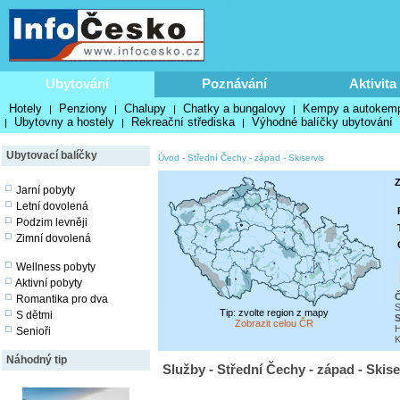
Ubytování
Poznávání
Aktivita
Hotely
Penziony
Chalupy
Chatky a bungalovy
Kempy a autokem
|
|
|
|
Ubytovny a hostely
Rekreační střediska
Výhodné balíčky ubytování
|
|
|
Ubytovací balíčky
Úvod
-
Střední Čechy - západ
-
Skiservis
Z
Jarní pobyty
Letní dovolená
Podzim levněji
Zimní dovolená
Wellness pobyty
Aktivní pobyty
Č
Romantika pro dva
S
Tip: zvolte region z mapy
S dětmi
S
Zobrazit celou ČR
H
Senioři
K
Náhodný tip
Služby - Střední Čechy - západ - Skise