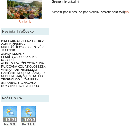
Seznam je prázdný.
Nenašli jste u nás, co jste hledali? Zašlete nám svůj
tip
.
Beskydy
Novinky InfoČesko
BIKEPARK OPÁLENÁ PSTRUŽÍ
ZÁMEK ŽINKOVY
MIKULÁŠTÍKOVO FOJTSTVÍ V
JASENNÉ
ZÁMEK LEŠANY
LESNÍ DIVADLO SKALKA -
PODLESÍ
ALPALOUKA - ŽELEZNÁ RUDA
PŮJČOVNA KOL A KOLOBĚŽEK -
VRBNO POD PRADĚDEM
HASIČSKÉ MUZEUM - ŽAMBERK
MUZEUM STARÝCH STROJŮ A
TECHNOLOGIÍ - ŽAMBERK
SKI AREÁL SACHROVKA -
ROKYTNICE NAD JIZEROU
Počasí v ČR