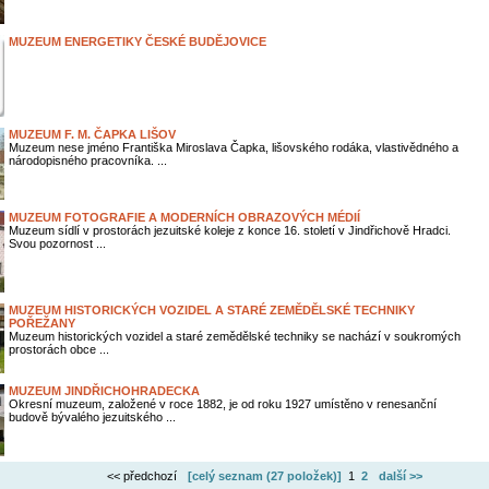
MUZEUM ENERGETIKY ČESKÉ BUDĚJOVICE
MUZEUM F. M. ČAPKA LIŠOV
Muzeum nese jméno Františka Miroslava Čapka, lišovského rodáka, vlastivědného a
národopisného pracovníka. ...
MUZEUM FOTOGRAFIE A MODERNÍCH OBRAZOVÝCH MÉDIÍ
Muzeum sídlí v prostorách jezuitské koleje z konce 16. století v Jindřichově Hradci.
Svou pozornost ...
MUZEUM HISTORICKÝCH VOZIDEL A STARÉ ZEMĚDĚLSKÉ TECHNIKY
POŘEŽANY
Muzeum historických vozidel a staré zemědělské techniky se nachází v soukromých
prostorách obce ...
MUZEUM JINDŘICHOHRADECKA
Okresní muzeum, založené v roce 1882, je od roku 1927 umístěno v renesanční
budově bývalého jezuitského ...
<< předchozí
[celý seznam (
27 položek
)]
1
2
další >>