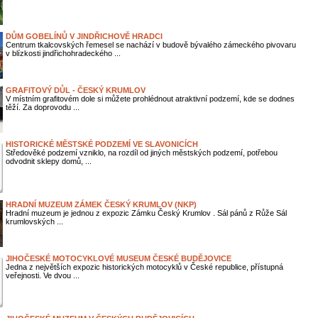
DŮM GOBELÍNŮ V JINDŘICHOVĚ HRADCI
Centrum tkalcovských řemesel se nachází v budově bývalého zámeckého pivovaru
v blízkosti jindřichohradeckého ...
GRAFITOVÝ DŮL - ČESKÝ KRUMLOV
V místním grafitovém dole si můžete prohlédnout atraktivní podzemí, kde se dodnes
těží. Za doprovodu ...
HISTORICKÉ MĚSTSKÉ PODZEMÍ VE SLAVONICÍCH
Středověké podzemí vzniklo, na rozdíl od jiných městských podzemí, potřebou
odvodnit sklepy domů, ...
HRADNÍ MUZEUM ZÁMEK ČESKÝ KRUMLOV (NKP)
Hradní muzeum je jednou z expozic Zámku Český Krumlov . Sál pánů z Růže Sál
krumlovských ...
JIHOČESKÉ MOTOCYKLOVÉ MUSEUM ČESKÉ BUDĚJOVICE
Jedna z největších expozic historických motocyklů v České republice, přístupná
veřejnosti. Ve dvou ...