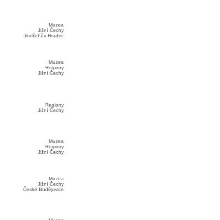
Muzea
Jižní Čechy
Jindřichův Hradec
Muzea
Regiony
Jižní Čechy
Regiony
Jižní Čechy
Muzea
Regiony
Jižní Čechy
Muzea
Jižní Čechy
České Budějovice