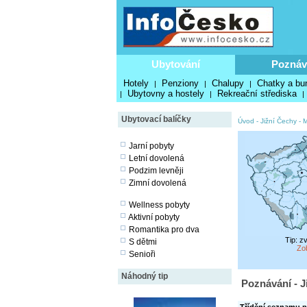
Ubytování
Poznáv
Hotely
Penziony
Chalupy
Chatky a bu
|
|
|
Ubytovny a hostely
Rekreační střediska
|
|
|
Ubytovací balíčky
Úvod
-
Jižní Čechy
-
M
Jarní pobyty
Letní dovolená
Podzim levněji
Zimní dovolená
Wellness pobyty
Aktivní pobyty
Romantika pro dva
Tip: z
S dětmi
Zo
Senioři
Náhodný tip
Poznávání - J