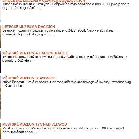
JIHOČESKÉ MUZEUM V ČESKÝCH BUDĚJOVICÍCH
Jihočeské muzeum v Českých Budějovicích bylo založeno v roce 1877 jako jedno z
nejstarších regionálních ...
LETECKÉ MUZEUM V DAČICÍCH
Letecké muzeum v Dačicích bylo založeno 24. 7. 2004. Nejprve sbíral pan
Kolomazník jen tak do „regálu“, ...
MĚSTSKÉ MUZEUM A GALERIE DAČICE
16. dubna 1893 založilo na 60 nadšenců z Dačic a okolí v místnostech Měšťanské
besedy v Dačicích ...
MĚSTSKÉ MUZEUM SLAVONICE
Náplň činnosti - Stálá expozice z historie města a archeologické lokality Pfaffenschlag
- Krátkodobé ...
MĚSTSKÉ MUZEUM TÝN NAD VLTAVOU
Městské muzeum. Myšlenka na zřízení muzea vznikla již v roce 1880, kdy učitel
Karel Karásek žádal ...