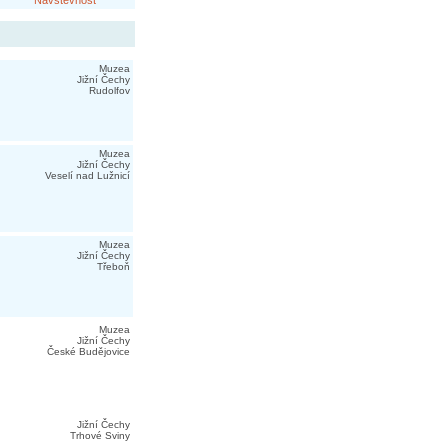
Návštěvnost
Muzea
Jižní Čechy
Rudolfov
Muzea
Jižní Čechy
Veselí nad Lužnicí
Muzea
Jižní Čechy
Třeboň
Muzea
Jižní Čechy
České Budějovice
Jižní Čechy
Trhové Sviny