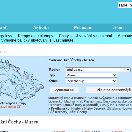
ání
Aktivita
Relaxace
Akce
ngalovy
Kempy a autokempy
Chaty
Ubytování v soukromí
Agroturi
|
|
|
|
Výhodné balíčky ubytování
Last minute
|
uzea
Zvoleno: Jižní Čechy - Muzea
Region
Typ
Obec
Moravský kras a Blansko
,
České Švýcarsko a Šluknov
Liberecko
,
Máchův kraj
,
Praha hl.m.
,
Českomoravské po
volte region z mapy
Plzeňsko
,
Orlické hory a podhůří
,
Český les, Chodsko a 
brazit celou ČR
a Frýdlantsko
,
Hrubý a Nízký Jeseník
,
Zlínsko a Hostýn
Bílé Karpaty
,
Jižní Čechy
ižní Čechy - Muzea