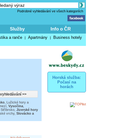
Podrobné vyhledávání ve všech kategoriích
Služby
Info o ČR
stika a ranče
Apartmány
Business hotely
|
|
Horská služba:
Počasí na
horách
sko
,
Lužické hory a
mezí
,
Vysočina
,
Stříbrsko
,
Jizerské hory
ské vrchy
,
Slovácko a