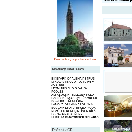
Třídění seznamu p
Krušné hory a podkrušnohoří
Novinky InfoČesko
BIKEPARK OPÁLENÁ PSTRUŽÍ
MIKULÁŠTÍKOVO FOJTSTVÍ V
JASENNÉ
LESNÍ DIVADLO SKALKA -
PODLESÍ
ALPALOUKA - ŽELEZNÁ RUDA
HASIČSKÉ MUZEUM - ŽAMBERK
BOWLING TŘEMOŠNÁ
LANOVÁ DRÁHA KAROLINKA
BOBOVÁ DRÁHA HRUBÁ VODA
KLÁŠTER BENEDIKTÍNEK BÍLÁ
HORA - PRAHA, ŘEPY
MUZEUM RAPOTÍNSKÉ SKLÁRNY
Počasí v ČR