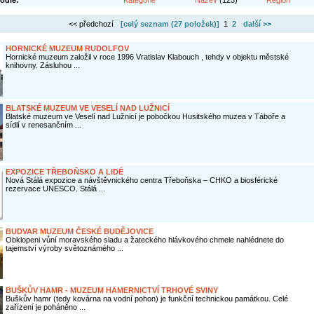
odle:
Kategorie
Název
(123)
Region
<< předchozí
[celý seznam (
27 položek
)]
1
2
další >>
HORNICKÉ MUZEUM RUDOLFOV
Hornické muzeum založil v roce 1996 Vratislav Klabouch , tehdy v objektu městské
knihovny. Zásluhou ...
BLATSKÉ MUZEUM VE VESELÍ NAD LUŽNICÍ
Blatské muzeum ve Veselí nad Lužnicí je pobočkou Husitského muzea v Táboře a
sídlí v renesančním ...
EXPOZICE TŘEBOŇSKO A LIDÉ
Nová Stálá expozice a návštěvnického centra Třeboňska – CHKO a biosférické
rezervace UNESCO. Stálá ...
BUDVAR MUZEUM ČESKÉ BUDĚJOVICE
Obklopeni vůní moravského sladu a žateckého hlávkového chmele nahlédnete do
tajemství výroby světoznámého ...
BUŠKŮV HAMR - MUZEUM HAMERNICTVÍ TRHOVÉ SVINY
Buškův hamr (tedy kovárna na vodní pohon) je funkční technickou památkou. Celé
zařízení je poháněno ...