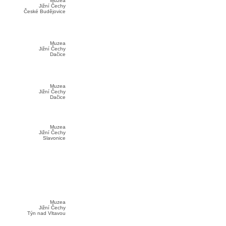
Muzea
Jižní Čechy
České Budějovice
Muzea
Jižní Čechy
Dačice
Muzea
Jižní Čechy
Dačice
Muzea
Jižní Čechy
Slavonice
Muzea
Jižní Čechy
Týn nad Vltavou