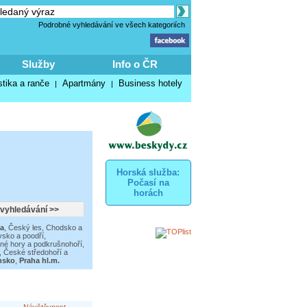
Podrobné vyhledávání ve všech kategoriích
Služby
Info o ČR
stika a ranče
Apartmány
Business hotely
|
|
Horská služba:
Počasí na
horách
a
,
Český les, Chodsko a
sko a poodří
,
né hory a podkrušnohoří
,
,
České středohoří a
nsko
,
Praha hl.m.