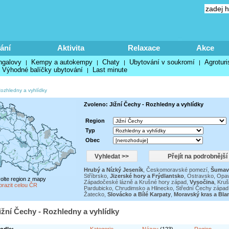
ání
Aktivita
Relaxace
Akce
ngalovy
Kempy a autokempy
Chaty
Ubytování v soukromí
Agroturi
|
|
|
|
Výhodné balíčky ubytování
Last minute
|
ozhledny a vyhlídky
Zvoleno: Jižní Čechy - Rozhledny a vyhlídky
Region
Typ
Obec
Hrubý a Nízký Jeseník
,
Českomoravské pomezí
,
Šumav
Stříbrsko
,
Jizerské hory a Frýdlantsko
,
Ostravsko, Opav
volte region z mapy
Západočeské lázně a Krušné hory západ
,
Vysočina
,
Kruš
brazit celou ČR
Pardubicko, Chrudimsko a Hlinecko
,
Střední Čechy západ
Žatecko
,
Slovácko a Bílé Karpaty
,
Moravský kras a Bla
ižní Čechy - Rozhledny a vyhlídky