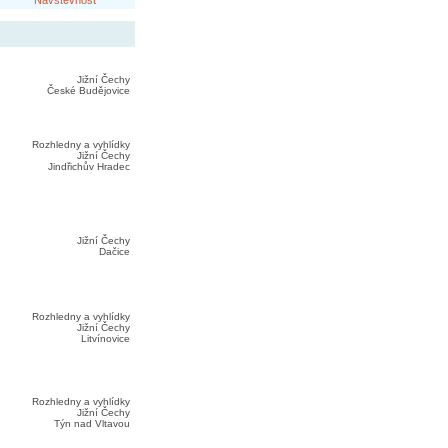
Návštěvnost
Jižní Čechy
České Budějovice
Rozhledny a vyhlídky
Jižní Čechy
Jindřichův Hradec
Jižní Čechy
Dačice
Rozhledny a vyhlídky
Jižní Čechy
Litvínovice
Rozhledny a vyhlídky
Jižní Čechy
Týn nad Vltavou