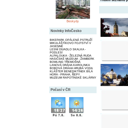
Třídění seznamu p
Beskydy
Novinky InfoČesko
BIKEPARK OPÁLENÁ PSTRUŽÍ
MIKULÁŠTÍKOVO FOJTSTVÍ V
JASENNÉ
LESNÍ DIVADLO SKALKA -
PODLESÍ
ALPALOUKA - ŽELEZNÁ RUDA
HASIČSKÉ MUZEUM - ŽAMBERK
BOWLING TŘEMOŠNÁ
LANOVÁ DRÁHA KAROLINKA
BOBOVÁ DRÁHA HRUBÁ VODA
KLÁŠTER BENEDIKTÍNEK BÍLÁ
HORA - PRAHA, ŘEPY
MUZEUM RAPOTÍNSKÉ SKLÁRNY
Počasí v ČR