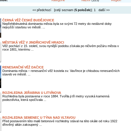
odle:
Kategorie
Název
(123)
Region
<< předchozí
[celý seznam (
5 položek
)] 1
další >>
ČERNÁ VĚŽ ČESKÉ BUDĚJOVICE
Nepřehlédnutelná dominanta města byla se svými 72 metry do nedávné doby
nejvyšší stavbou ve městě. ...
MĚSTSKÁ VĚŽ V JINDŘICHOVĚ HRADCI
Věž pochází z 15. století, svou nynější podobu získala po ničivém požáru města v
roce 1801, kterému ...
RENESANČNÍ VĚŽ DAČICE
Dominanta města – renesanční věž kostela sv. Vavřince je chloubou renesančních
staveb ve městě. ...
ROZHLEDNA JEŘABINA U LITVÍNOVA
Rozhledna byla postavena v roce 1884. Tvořila ji tři metry vysoká kamenná
podezdívka, která spočívala ...
ROZHLEDNA SEMENEC U TÝNA NAD VLTAVOU
Před postavením této malé betonové rozhledny stával na této skále od roku 1922
dřevěný altán zakoupený ...