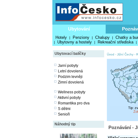
Ubytování
Poznáv
Hotely
Penziony
Chalupy
Chatky a bu
|
|
|
Ubytovny a hostely
Rekreační střediska
|
|
|
Ubytovací balíčky
Úvod
-
Jižní Čechy
-
R
Jarní pobyty
Letní dovolená
Podzim levněji
Zimní dovolená
Wellness pobyty
Aktivní pobyty
Romantika pro dva
Tip: z
S dětmi
Zo
Senioři
Náhodný tip
Poznávání - J