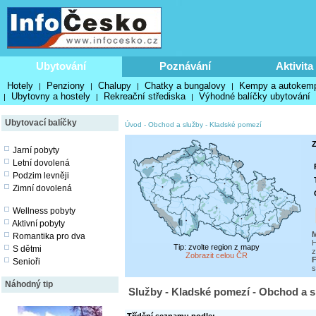
Ubytování
Poznávání
Aktivita
Hotely
Penziony
Chalupy
Chatky a bungalovy
Kempy a autokem
|
|
|
|
Ubytovny a hostely
Rekreační střediska
Výhodné balíčky ubytování
|
|
|
Ubytovací balíčky
Úvod
-
Obchod a služby
-
Kladské pomezí
Z
Jarní pobyty
Letní dovolená
Podzim levněji
Zimní dovolená
Wellness pobyty
Aktivní pobyty
M
Romantika pro dva
H
Tip: zvolte region z mapy
S dětmi
z
Zobrazit celou ČR
F
Senioři
s
Náhodný tip
Služby - Kladské pomezí - Obchod a 