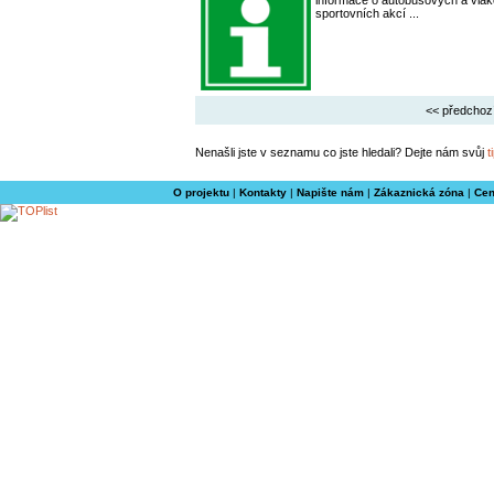
informace o autobusových a vlak
sportovních akcí ...
<< předchoz
Nenašli jste v seznamu co jste hledali? Dejte nám svůj
t
O projektu
|
Kontakty
|
Napište nám
|
Zákaznická zóna
|
Cen