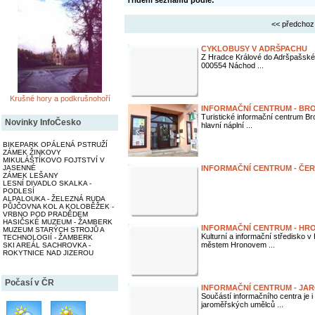
Třídění seznamu podle:
<< předchoz
CYKLOBUSY V ADRŠPACHU
Z Hradce Králové do Adršpašskéh
000554 Náchod ...
Krušné hory a podkrušnohoří
INFORMAČNÍ CENTRUM - BR
Turistické informační centrum Br
Novinky InfoČesko
hlavní náplní ...
BIKEPARK OPÁLENÁ PSTRUŽÍ
ZÁMEK ŽINKOVY
MIKULÁŠTÍKOVO FOJTSTVÍ V
JASENNÉ
INFORMAČNÍ CENTRUM - ČE
ZÁMEK LEŠANY
LESNÍ DIVADLO SKALKA -
PODLESÍ
ALPALOUKA - ŽELEZNÁ RUDA
PŮJČOVNA KOL A KOLOBĚŽEK -
VRBNO POD PRADĚDEM
HASIČSKÉ MUZEUM - ŽAMBERK
INFORMAČNÍ CENTRUM - HR
MUZEUM STARÝCH STROJŮ A
Kulturní a informační středisko 
TECHNOLOGIÍ - ŽAMBERK
městem Hronovem ...
SKI AREÁL SACHROVKA -
ROKYTNICE NAD JIZEROU
Počasí v ČR
INFORMAČNÍ CENTRUM - JA
Součástí informačního centra je i 
jaroměřských umělců ...