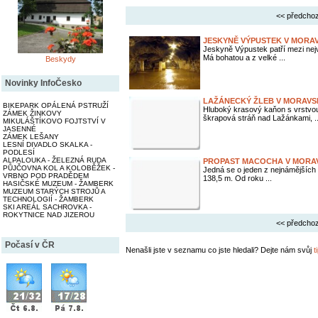
<< předchoz
JESKYNĚ VÝPUSTEK V MORA
Jeskyně Výpustek patří mezi ne
Má bohatou a z velké ...
Beskydy
Novinky InfoČesko
LAŽÁNECKÝ ŽLEB V MORAV
BIKEPARK OPÁLENÁ PSTRUŽÍ
Hluboký krasový kaňon s vrstv
ZÁMEK ŽINKOVY
škrapová stráň nad Lažánkami, ..
MIKULÁŠTÍKOVO FOJTSTVÍ V
JASENNÉ
ZÁMEK LEŠANY
LESNÍ DIVADLO SKALKA -
PODLESÍ
ALPALOUKA - ŽELEZNÁ RUDA
PROPAST MACOCHA V MORA
PŮJČOVNA KOL A KOLOBĚŽEK -
Jedná se o jeden z nejnámějších k
VRBNO POD PRADĚDEM
138,5 m. Od roku ...
HASIČSKÉ MUZEUM - ŽAMBERK
MUZEUM STARÝCH STROJŮ A
TECHNOLOGIÍ - ŽAMBERK
SKI AREÁL SACHROVKA -
ROKYTNICE NAD JIZEROU
<< předchoz
Počasí v ČR
Nenašli jste v seznamu co jste hledali? Dejte nám svůj
t