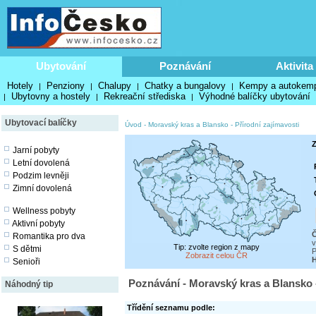
Ubytování
Poznávání
Aktivita
Hotely
Penziony
Chalupy
Chatky a bungalovy
Kempy a autokem
|
|
|
|
Ubytovny a hostely
Rekreační střediska
Výhodné balíčky ubytování
|
|
|
Ubytovací balíčky
Úvod
-
Moravský kras a Blansko
-
Přírodní zajímavosti
Z
Jarní pobyty
Letní dovolená
Podzim levněji
Zimní dovolená
Wellness pobyty
Aktivní pobyty
Č
Romantika pro dva
v
Tip: zvolte region z mapy
S dětmi
P
Zobrazit celou ČR
H
Senioři
Poznávání - Moravský kras a Blansko -
Náhodný tip
Třídění seznamu podle: