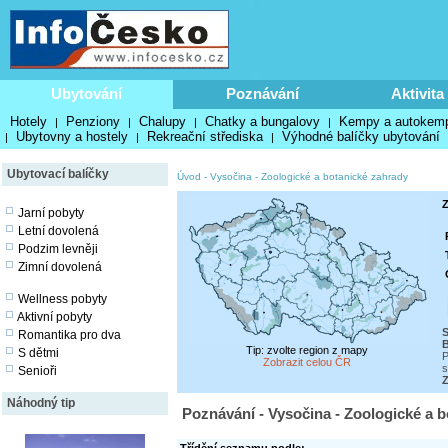
Ubytování
Poznávání
Aktivita
Hotely
Penziony
Chalupy
Chatky a bungalovy
Kempy a autokem
|
|
|
|
Ubytovny a hostely
Rekreační střediska
Výhodné balíčky ubytování
|
|
|
Ubytovací balíčky
Úvod
-
Vysočina
-
Zoologické a botanické zahrady
Z
Jarní pobyty
Letní dovolená
Podzim levněji
Zimní dovolená
Wellness pobyty
Aktivní pobyty
S
Romantika pro dva
Tip: zvolte region z mapy
S dětmi
P
Zobrazit celou ČR
s
Senioři
Z
Náhodný tip
Poznávání - Vysočina - Zoologické a 