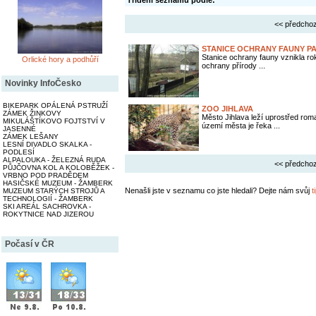
Třídění seznamu podle:
<< předchoz
STANICE OCHRANY FAUNY P
Stanice ochrany fauny vznikla ro
Orlické hory a podhůří
ochrany přírody ...
Novinky InfoČesko
BIKEPARK OPÁLENÁ PSTRUŽÍ
ZOO JIHLAVA
ZÁMEK ŽINKOVY
Město Jihlava leží uprostřed ro
MIKULÁŠTÍKOVO FOJTSTVÍ V
území města je řeka ...
JASENNÉ
ZÁMEK LEŠANY
LESNÍ DIVADLO SKALKA -
PODLESÍ
ALPALOUKA - ŽELEZNÁ RUDA
<< předchoz
PŮJČOVNA KOL A KOLOBĚŽEK -
VRBNO POD PRADĚDEM
HASIČSKÉ MUZEUM - ŽAMBERK
Nenašli jste v seznamu co jste hledali? Dejte nám svůj
t
MUZEUM STARÝCH STROJŮ A
TECHNOLOGIÍ - ŽAMBERK
SKI AREÁL SACHROVKA -
ROKYTNICE NAD JIZEROU
Počasí v ČR