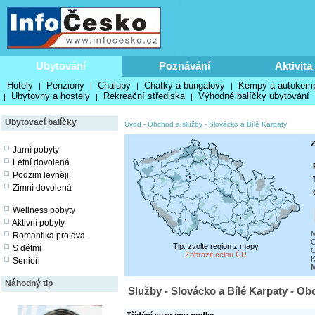
Ubytování
Poznávání
Aktivita
Hotely
Penziony
Chalupy
Chatky a bungalovy
Kempy a autokem
|
|
|
|
Ubytovny a hostely
Rekreační střediska
Výhodné balíčky ubytování
|
|
|
Ubytovací balíčky
Úvod
-
Obchod a služby
-
Slovácko a Bílé Karpaty
Z
Jarní pobyty
Letní dovolená
Podzim levněji
Zimní dovolená
Wellness pobyty
Aktivní pobyty
M
Romantika pro dva
C
Tip: zvolte region z mapy
S dětmi
O
Zobrazit celou ČR
K
Senioři
M
Náhodný tip
Služby - Slovácko a Bílé Karpaty - Ob