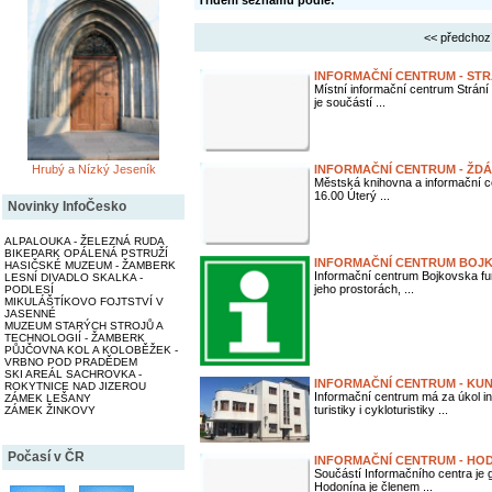
Třídění seznamu podle:
<< předchoz
INFORMAČNÍ CENTRUM - STR
Místní informační centrum Strání
je součástí ...
Hrubý a Nízký Jeseník
INFORMAČNÍ CENTRUM - ŽDÁ
Městská knihovna a informační ce
16.00 Úterý ...
Novinky InfoČesko
ALPALOUKA - ŽELEZNÁ RUDA
BIKEPARK OPÁLENÁ PSTRUŽÍ
INFORMAČNÍ CENTRUM BOJ
HASIČSKÉ MUZEUM - ŽAMBERK
Informační centrum Bojkovska f
LESNÍ DIVADLO SKALKA -
jeho prostorách, ...
PODLESÍ
MIKULÁŠTÍKOVO FOJTSTVÍ V
JASENNÉ
MUZEUM STARÝCH STROJŮ A
TECHNOLOGIÍ - ŽAMBERK
PŮJČOVNA KOL A KOLOBĚŽEK -
VRBNO POD PRADĚDEM
SKI AREÁL SACHROVKA -
INFORMAČNÍ CENTRUM - KU
ROKYTNICE NAD JIZEROU
Informační centrum má za úkol i
ZÁMEK LEŠANY
turistiky i cykloturistiky ...
ZÁMEK ŽINKOVY
Počasí v ČR
INFORMAČNÍ CENTRUM - HO
Součástí Informačního centra je 
Hodonína je členem ...