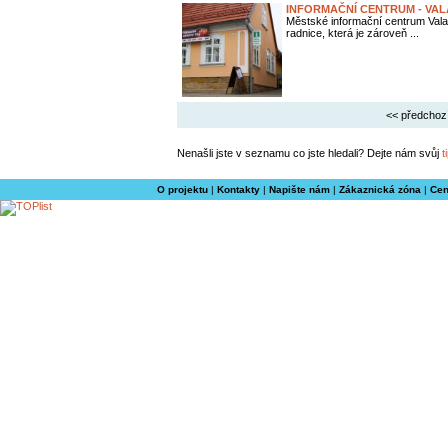
INFORMAČNÍ CENTRUM - VA
Městské informační centrum Valaš
radnice, která je zároveň ...
<< předchoz
Nenašli jste v seznamu co jste hledali? Dejte nám svůj
t
O projektu
|
Kontakty
|
Napište nám
|
Zákaznická zóna
|
Cen