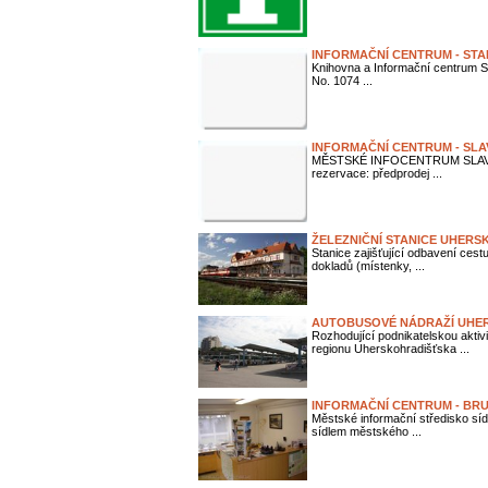
INFORMAČNÍ CENTRUM - ST
Knihovna a Informační centrum Sl
No. 1074 ...
INFORMAČNÍ CENTRUM - SLA
MĚSTSKÉ INFOCENTRUM SLAVIČÍN 
rezervace: předprodej ...
ŽELEZNIČNÍ STANICE UHERS
Stanice zajišťující odbavení ces
dokladů (místenky, ...
AUTOBUSOVÉ NÁDRAŽÍ UHER
Rozhodující podnikatelskou aktiv
regionu Uherskohradišťska ...
INFORMAČNÍ CENTRUM - BR
Městské informační středisko síd
sídlem městského ...