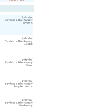
Návštěvnost
Lyžování
Slovácko a Bílé Karpaty
Javorník
Lyžování
Slovácko a Bílé Karpaty
Břestek
Lyžování
Slovácko a Bílé Karpaty
Strání
Lyžování
Slovácko a Bílé Karpaty
Starý Hrozenkov
Lyžování
Slovácko a Bílé Karpaty
Osvětimany