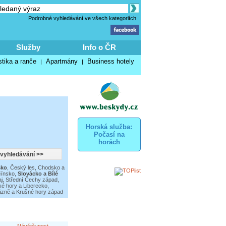
Podrobné vyhledávání ve všech kategoriích
Služby
Info o ČR
stika a ranče
Apartmány
Business hotely
|
|
Horská služba:
Počasí na
horách
sko
,
Český les, Chodsko a
čínsko
,
Slovácko a Bílé
j
,
Střední Čechy západ
,
ké hory a Liberecko
,
zně a Krušné hory západ