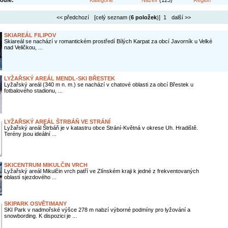
odle:
Kategorie
Název
(123)
Region
<< předchozí
[celý seznam (
6 položek
)] 1
další >>
SKIAREÁL FILIPOV
Skiareál se nachází v romantickém prostředí Bílých Karpat za obcí Javorník u Velké
nad Veličkou, ...
LYŽAŘSKÝ AREÁL MENDL-SKI BŘESTEK
Lyžařský areál (340 m n. m.) se nachází v chatové oblasti za obcí Břestek u
fotbalového stadionu, ...
LYŽAŘSKÝ AREÁL ŠTRBÁŇ VE STRÁNÍ
Lyžařský areál Štrbáň je v katastru obce Strání-Květná v okrese Uh. Hradiště.
Terény jsou ideální ...
SKICENTRUM MIKULČIN VRCH
Lyžařský areál Mikulčin vrch patří ve Zlínském kraji k jedné z frekventovaných
oblastí sjezdového ...
SKIPARK OSVĚTIMANY
SKI Park v nadmořské výšce 278 m nabzí výborné podmíny pro lyžování a
snowbording. K dispozici je ...