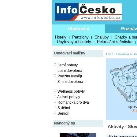
Ubytování
Poznáv
Hotely
Penziony
Chalupy
Chatky a bu
|
|
|
Ubytovny a hostely
Rekreační střediska
|
|
|
Ubytovací balíčky
Úvod
-
Slovácko a Bíl
Jarní pobyty
Letní dovolená
Podzim levněji
Zimní dovolená
Wellness pobyty
Aktivní pobyty
Romantika pro dva
Tip: z
S dětmi
Zo
Senioři
Náhodný tip
Aktivity - Slo