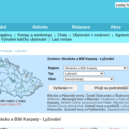
ání
Aktivita
Relaxace
Akce
ngalovy
Kempy a autokempy
Chaty
Ubytování v soukromí
Agroturi
|
|
|
|
Výhodné balíčky ubytování
Last minute
|
é Karpaty
-
Lyžování
Zvoleno: Slovácko a Bílé Karpaty - Lyžování
Region
Typ
Obec
Břeclav a Pálavské vrchy
,
České Švýcarsko a Šluknov
Stříbrsko
,
Moravský kras a Blansko
,
Hradecko a Podzvi
volte region z mapy
Karpaty
,
Střední Čechy severovýchod Polabí
,
Máchův kra
brazit celou ČR
Střední Čechy jihovýchod
,
Orlické hory a podhůří
,
Lužic
Krkonoše
,
Jizerské hory a Frýdlantsko
,
Západočeské lá
vácko a Bílé Karpaty - Lyžování