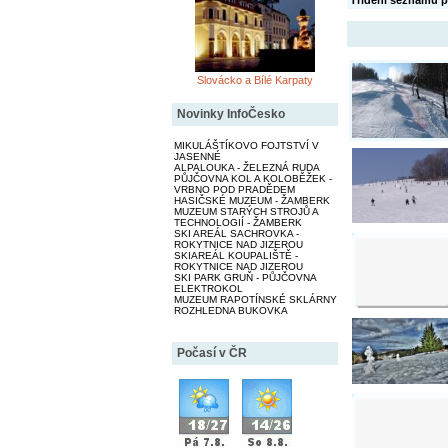
Třídění seznamu p
Slovácko a Bílé Karpaty
Novinky InfoČesko
MIKULÁŠTÍKOVO FOJTSTVÍ V
JASENNÉ
ALPALOUKA - ŽELEZNÁ RUDA
PŮJČOVNA KOL A KOLOBĚŽEK -
VRBNO POD PRADĚDEM
HASIČSKÉ MUZEUM - ŽAMBERK
MUZEUM STARÝCH STROJŮ A
TECHNOLOGIÍ - ŽAMBERK
SKI AREÁL SACHROVKA -
ROKYTNICE NAD JIZEROU
SKIAREÁL KOUPALIŠTĚ -
ROKYTNICE NAD JIZEROU
SKI PARK GRUŇ - PŮJČOVNA
ELEKTROKOL
MUZEUM RAPOTÍNSKÉ SKLÁRNY
ROZHLEDNA BUKOVKA
Počasí v ČR