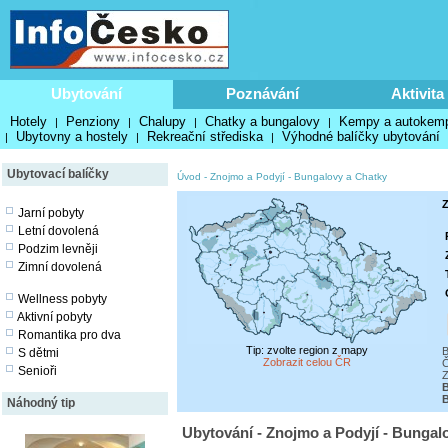
Ubytování
Poznávání
Aktivita
Hotely
Penziony
Chalupy
Chatky a bungalovy
Kempy a autokem
|
|
|
|
Ubytovny a hostely
Rekreační střediska
Výhodné balíčky ubytování
|
|
|
Ubytovací balíčky
Úvod
-
Znojmo a Podyjí
-
Bungalovy a Chatky
Z
Jarní pobyty
Letní dovolená
Podzim levněji
Zimní dovolená
Wellness pobyty
Aktivní pobyty
Romantika pro dva
Tip: zvolte region z mapy
B
S dětmi
Zobrazit celou ČR
Č
Senioři
Z
Náhodný tip
Ubytování - Znojmo a Podyjí - Bungal