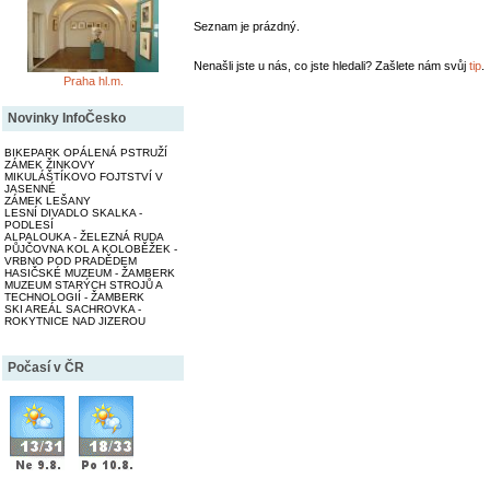
Seznam je prázdný.
Nenašli jste u nás, co jste hledali? Zašlete nám svůj
tip
.
Praha hl.m.
Novinky InfoČesko
BIKEPARK OPÁLENÁ PSTRUŽÍ
ZÁMEK ŽINKOVY
MIKULÁŠTÍKOVO FOJTSTVÍ V
JASENNÉ
ZÁMEK LEŠANY
LESNÍ DIVADLO SKALKA -
PODLESÍ
ALPALOUKA - ŽELEZNÁ RUDA
PŮJČOVNA KOL A KOLOBĚŽEK -
VRBNO POD PRADĚDEM
HASIČSKÉ MUZEUM - ŽAMBERK
MUZEUM STARÝCH STROJŮ A
TECHNOLOGIÍ - ŽAMBERK
SKI AREÁL SACHROVKA -
ROKYTNICE NAD JIZEROU
Počasí v ČR