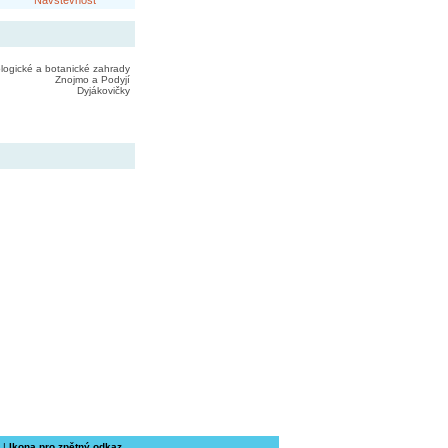
Návštěvnost
logické a botanické zahrady
Znojmo a Podyjí
Dyjákovičky
|
Ikona pro zpětný odkaz