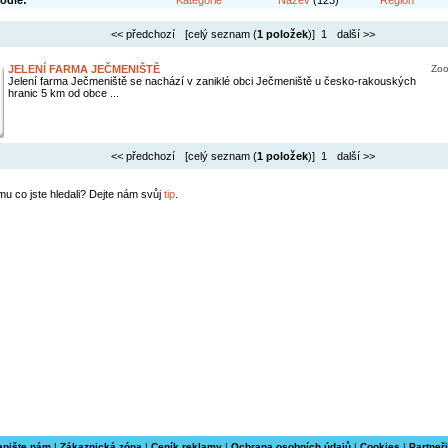
odle:
Kategorie
Název
(123)
Region
<< předchozí
[celý seznam (
1 položek
)] 1
další >>
JELENÍ FARMA JEČMENIŠTĚ
Zoo
Jelení farma Ječmeniště se nachází v zaniklé obci Ječmeniště u česko-rakouských
hranic 5 km od obce ...
<< předchozí
[celý seznam (
1 položek
)] 1
další >>
mu co jste hledali? Dejte nám svůj
tip
.
apište nám
|
Zákaznická zóna
|
Ceník reklamy
|
Ochrana osobních údajů
|
Cookies
|
Partneři