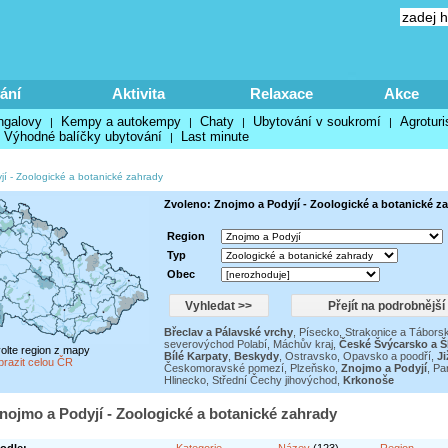
ání
Aktivita
Relaxace
Akce
ngalovy
Kempy a autokempy
Chaty
Ubytování v soukromí
Agroturi
|
|
|
|
Výhodné balíčky ubytování
Last minute
|
jí
-
Zoologické a botanické zahrady
Zvoleno: Znojmo a Podyjí - Zoologické a botanické z
Region
Typ
Obec
Břeclav a Pálavské vrchy
,
Písecko, Strakonice a Tábors
severovýchod Polabí
,
Máchův kraj
,
České Švýcarsko a 
volte region z mapy
Bílé Karpaty
,
Beskydy
,
Ostravsko, Opavsko a poodří
,
Ji
brazit celou ČR
Českomoravské pomezí
,
Plzeňsko
,
Znojmo a Podyjí
,
Pa
Hlinecko
,
Střední Čechy jihovýchod
,
Krkonoše
nojmo a Podyjí - Zoologické a botanické zahrady