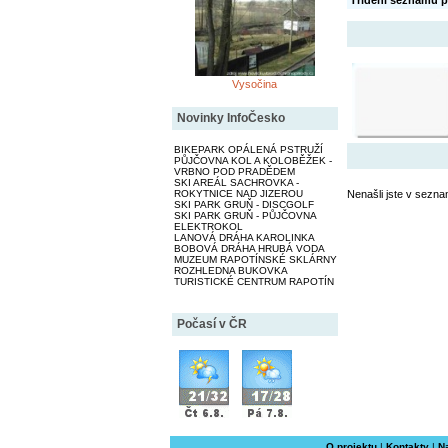
Třídění seznamu p
Vysočina
Novinky InfoČesko
BIKEPARK OPÁLENÁ PSTRUŽÍ
PŮJČOVNA KOL A KOLOBĚŽEK -
VRBNO POD PRADĚDEM
SKI AREÁL SACHROVKA -
ROKYTNICE NAD JIZEROU
Nenašli jste v sezna
SKI PARK GRUŇ - DISCGOLF
SKI PARK GRUŇ - PŮJČOVNA
ELEKTROKOL
LANOVÁ DRÁHA KAROLINKA
BOBOVÁ DRÁHA HRUBÁ VODA
MUZEUM RAPOTÍNSKÉ SKLÁRNY
ROZHLEDNA BUKOVKA
TURISTICKÉ CENTRUM RAPOTÍN
Počasí v ČR
O projektu
|
Kontakty
|
N