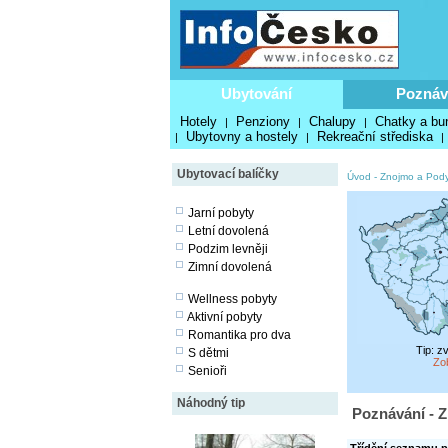
Ubytování
Poznáv
Hotely
Penziony
Chalupy
Chatky a bu
|
|
|
Ubytovny a hostely
Rekreační střediska
|
|
|
Ubytovací balíčky
Úvod
-
Znojmo a Pody
Jarní pobyty
Letní dovolená
Podzim levněji
Zimní dovolená
Wellness pobyty
Aktivní pobyty
Romantika pro dva
Tip: z
S dětmi
Zo
Senioři
Náhodný tip
Poznávání - Z