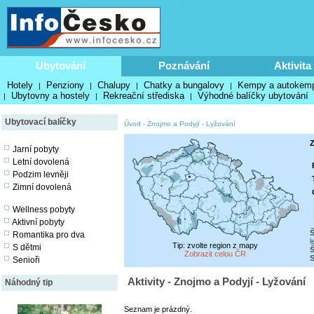
Ubytování
Poznávání
Aktivita
Hotely
Penziony
Chalupy
Chatky a bungalovy
Kempy a autokem
|
|
|
|
Ubytovny a hostely
Rekreační střediska
Výhodné balíčky ubytování
|
|
|
Ubytovací balíčky
Úvod
-
Znojmo a Podyjí
-
Lyžování
Z
Jarní pobyty
Letní dovolená
Podzim levněji
Zimní dovolená
Wellness pobyty
Aktivní pobyty
Romantika pro dva
l
Tip: zvolte region z mapy
S dětmi
Š
Zobrazit celou ČR
S
Senioři
Aktivity - Znojmo a Podyjí - Lyžování
Náhodný tip
Seznam je prázdný.