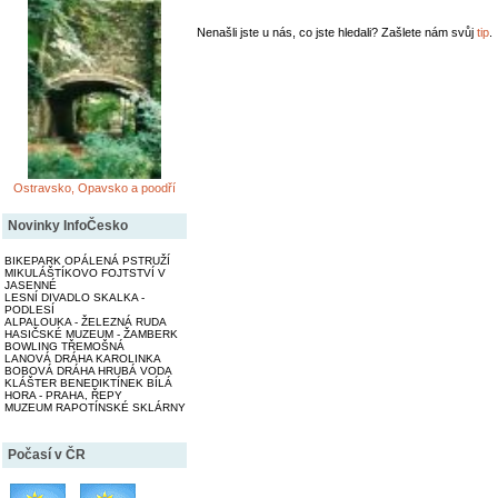
Nenašli jste u nás, co jste hledali? Zašlete nám svůj
tip
.
Ostravsko, Opavsko a poodří
Novinky InfoČesko
BIKEPARK OPÁLENÁ PSTRUŽÍ
MIKULÁŠTÍKOVO FOJTSTVÍ V
JASENNÉ
LESNÍ DIVADLO SKALKA -
PODLESÍ
ALPALOUKA - ŽELEZNÁ RUDA
HASIČSKÉ MUZEUM - ŽAMBERK
BOWLING TŘEMOŠNÁ
LANOVÁ DRÁHA KAROLINKA
BOBOVÁ DRÁHA HRUBÁ VODA
KLÁŠTER BENEDIKTÍNEK BÍLÁ
HORA - PRAHA, ŘEPY
MUZEUM RAPOTÍNSKÉ SKLÁRNY
Počasí v ČR