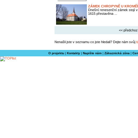
ZÁMEK CHROPYNĚ U KROMĚ
Dnešní renesenční zámek stojí v
1615 přestavěna ...
<< předchoz
Nenašli jste v seznamu co jste hledali? Dejte nám svůj
t
O projektu
|
Kontakty
|
Napište nám
|
Zákaznická zóna
|
Cen