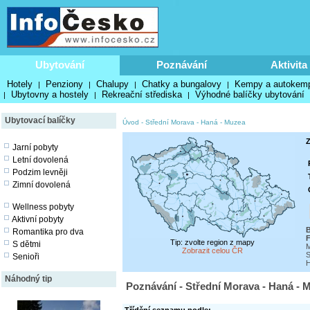
Ubytování
Poznávání
Aktivita
Hotely
Penziony
Chalupy
Chatky a bungalovy
Kempy a autokem
|
|
|
|
Ubytovny a hostely
Rekreační střediska
Výhodné balíčky ubytování
|
|
|
Ubytovací balíčky
Úvod
-
Střední Morava - Haná
-
Muzea
Z
Jarní pobyty
Letní dovolená
Podzim levněji
Zimní dovolená
Wellness pobyty
Aktivní pobyty
B
Romantika pro dva
F
Tip: zvolte region z mapy
S dětmi
M
Zobrazit celou ČR
S
Senioři
H
Náhodný tip
Poznávání - Střední Morava - Haná - 