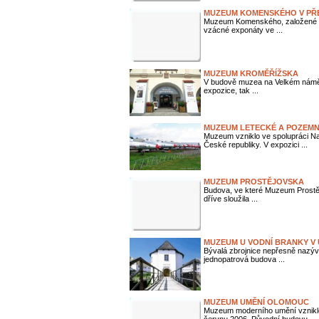
MUZEUM KOMENSKÉHO V PŘ
Muzeum Komenského, založené v 
vzácné exponáty ve ...
MUZEUM KROMĚŘÍŽSKA
V budově muzea na Velkém náměst
expozice, tak ...
MUZEUM LETECKÉ A POZEMNÍ
Muzeum vzniklo ve spolupráci Na
České republiky. V expozici ...
MUZEUM PROSTĚJOVSKA
Budova, ve které Muzeum Prostějo
dříve sloužila ...
MUZEUM U VODNÍ BRANKY V
Bývalá zbrojnice nepřesně nazýv
jednopatrová budova ...
MUZEUM UMĚNÍ OLOMOUC
Muzeum moderního umění vznik