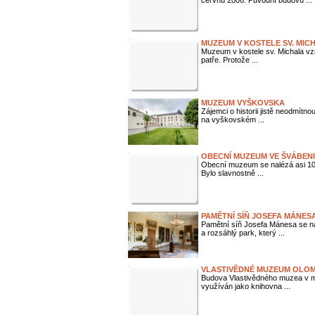
červnu 2006. Původní budovu ...
MUZEUM V KOSTELE SV. MIC
Muzeum v kostele sv. Michala vzn
patře. Protože ...
MUZEUM VYŠKOVSKA
Zájemci o historii jistě neodmít
na vyškovském ...
OBECNÍ MUZEUM VE ŠVÁBENI
Obecní muzeum se nalézá asi 100
Bylo slavnostně ...
PAMĚTNÍ SÍŇ JOSEFA MÁNES
Pamětní síň Josefa Mánesa se 
a rozsáhlý park, který ...
VLASTIVĚDNÉ MUZEUM OLO
Budova Vlastivědného muzea v minu
využíván jako knihovna ...