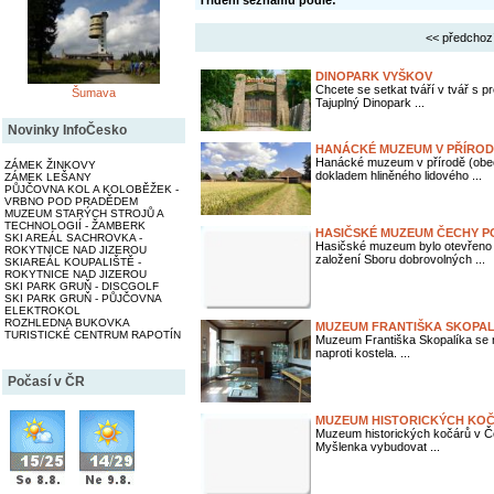
Třídění seznamu podle:
<< předchoz
DINOPARK VYŠKOV
Chcete se setkat tváří v tvář s p
Šumava
Tajuplný Dinopark ...
Novinky InfoČesko
HANÁCKÉ MUZEUM V PŘÍROD
Hanácké muzeum v přírodě (obe
ZÁMEK ŽINKOVY
dokladem hliněného lidového ...
ZÁMEK LEŠANY
PŮJČOVNA KOL A KOLOBĚŽEK -
VRBNO POD PRADĚDEM
MUZEUM STARÝCH STROJŮ A
TECHNOLOGIÍ - ŽAMBERK
HASIČSKÉ MUZEUM ČECHY P
SKI AREÁL SACHROVKA -
Hasičské muzeum bylo otevřeno dn
ROKYTNICE NAD JIZEROU
založení Sboru dobrovolných ...
SKIAREÁL KOUPALIŠTĚ -
ROKYTNICE NAD JIZEROU
SKI PARK GRUŇ - DISCGOLF
SKI PARK GRUŇ - PŮJČOVNA
ELEKTROKOL
ROZHLEDNA BUKOVKA
MUZEUM FRANTIŠKA SKOPALÍ
TURISTICKÉ CENTRUM RAPOTÍN
Muzeum Františka Skopalíka se 
naproti kostela. ...
Počasí v ČR
MUZEUM HISTORICKÝCH KOČ
Muzeum historických kočárů v Če
Myšlenka vybudovat ...