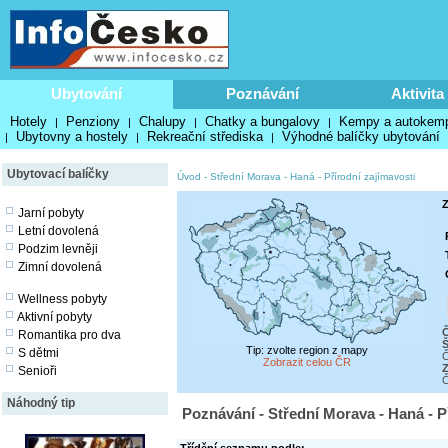
Ubytování
Poznávání
Aktivita
Hotely
Penziony
Chalupy
Chatky a bungalovy
Kempy a autokem
|
|
|
|
Ubytovny a hostely
Rekreační střediska
Výhodné balíčky ubytování
|
|
|
Ubytovací balíčky
Úvod
-
Střední Morava - Haná
-
Přírodní zajímavosti
Z
Jarní pobyty
Letní dovolená
Podzim levněji
Zimní dovolená
Wellness pobyty
Aktivní pobyty
Č
Romantika pro dva
Š
Tip: zvolte region z mapy
S dětmi
Č
Zobrazit celou ČR
Z
Senioři
Č
Náhodný tip
Poznávání - Střední Morava - Haná - P