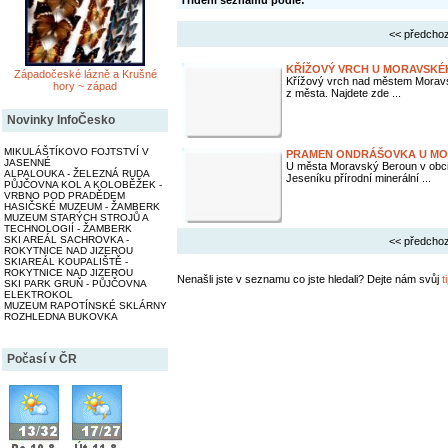
Třídění seznamu podle:
<< předchoz
KŘÍŽOVÝ VRCH U MORAVSK
Západočeské lázně a Krušné
Křížový vrch nad městem Moravs
hory ~ západ
z města. Najdete zde ...
Novinky InfoČesko
MIKULÁŠTÍKOVO FOJTSTVÍ V
PRAMEN ONDRÁŠOVKA U M
JASENNÉ
U města Moravský Beroun v obci
ALPALOUKA - ŽELEZNÁ RUDA
Jeseníku přírodní minerální ...
PŮJČOVNA KOL A KOLOBĚŽEK -
VRBNO POD PRADĚDEM
HASIČSKÉ MUZEUM - ŽAMBERK
MUZEUM STARÝCH STROJŮ A
TECHNOLOGIÍ - ŽAMBERK
SKI AREÁL SACHROVKA -
<< předchoz
ROKYTNICE NAD JIZEROU
SKIAREÁL KOUPALIŠTĚ -
ROKYTNICE NAD JIZEROU
Nenašli jste v seznamu co jste hledali? Dejte nám svůj
t
SKI PARK GRUŇ - PŮJČOVNA
ELEKTROKOL
MUZEUM RAPOTÍNSKÉ SKLÁRNY
ROZHLEDNA BUKOVKA
Počasí v ČR