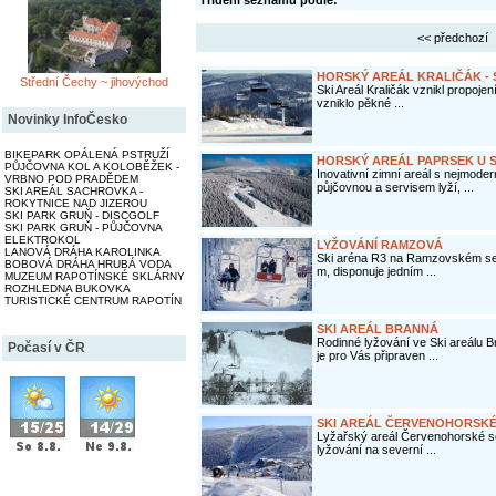
Třídění seznamu podle:
<< předchozí
HORSKÝ AREÁL KRALIČÁK - 
Střední Čechy ~ jihovýchod
Ski Areál Kraličák vznikl propoje
vzniklo pěkné ...
Novinky InfoČesko
BIKEPARK OPÁLENÁ PSTRUŽÍ
HORSKÝ AREÁL PAPRSEK U 
PŮJČOVNA KOL A KOLOBĚŽEK -
Inovativní zimní areál s nejmod
VRBNO POD PRADĚDEM
půjčovnou a servisem lyží, ...
SKI AREÁL SACHROVKA -
ROKYTNICE NAD JIZEROU
SKI PARK GRUŇ - DISCGOLF
SKI PARK GRUŇ - PŮJČOVNA
ELEKTROKOL
LYŽOVÁNÍ RAMZOVÁ
LANOVÁ DRÁHA KAROLINKA
Ski aréna R3 na Ramzovském se
BOBOVÁ DRÁHA HRUBÁ VODA
m, disponuje jedním ...
MUZEUM RAPOTÍNSKÉ SKLÁRNY
ROZHLEDNA BUKOVKA
TURISTICKÉ CENTRUM RAPOTÍN
SKI AREÁL BRANNÁ
Rodinné lyžování ve Ski areálu B
Počasí v ČR
je pro Vás připraven ...
SKI AREÁL ČERVENOHORSKÉ
Lyžařský areál Červenohorské se
lyžování na severní ...