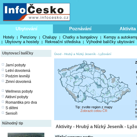
Ubytování
Poznávání
Aktivita
Hotely
Penziony
Chalupy
Chatky a bungalovy
Kempy a autokem
|
|
|
|
Ubytovny a hostely
Rekreační střediska
Výhodné balíčky ubytování
|
|
|
Ubytovací balíčky
Úvod
-
Hrubý a Nízký Jeseník
-
Lyžování
Z
Jarní pobyty
Letní dovolená
Podzim levněji
Zimní dovolená
Wellness pobyty
Aktivní pobyty
S
Romantika pro dva
P
Tip: zvolte region z mapy
S dětmi
a
Zobrazit celou ČR
N
Senioři
a
Náhodný tip
Aktivity - Hrubý a Nízký Jeseník - Lyž