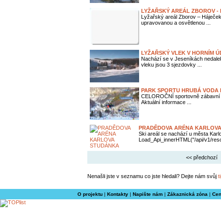
LYŽAŘSKÝ AREÁL ZBOROV -
Lyžařský areál Zborov – Háječek
upravovanou a osvětlenou ...
LYŽAŘSKÝ VLEK V HORNÍM Ú
Nachází se v Jeseníkách nedalek
vleku jsou 3 sjezdovky ...
PARK SPORTU HRUBÁ VODA
CELOROČNÍ sportovně zábavní are
Aktuální informace ...
PRADĚDOVA ARÉNA KARLOV
Ski areál se nachází u města Karlo
Load_Api_innerHTML("/api/v1/resor
<< předchozí
Nenašli jste v seznamu co jste hledali? Dejte nám svůj
t
O projektu
|
Kontakty
|
Napište nám
|
Zákaznická zóna
|
Cen