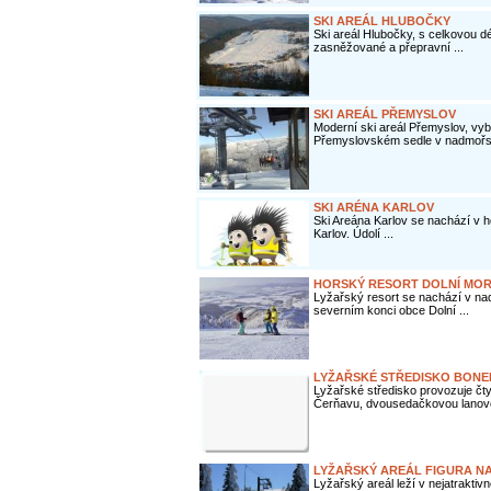
SKI AREÁL HLUBOČKY
Ski areál Hlubočky, s celkovou dé
zasněžované a přepravní ...
SKI AREÁL PŘEMYSLOV
Moderní ski areál Přemyslov, vy
Přemyslovském sedle v nadmořsk
SKI ARÉNA KARLOV
Ski Areána Karlov se nachází v h
Karlov. Údolí ...
HORSKÝ RESORT DOLNÍ MO
Lyžařský resort se nachází v n
severním konci obce Dolní ...
LYŽAŘSKÉ STŘEDISKO BON
Lyžařské středisko provozuje č
Čerňavu, dvousedačkovou lanovo
LYŽAŘSKÝ AREÁL FIGURA N
Lyžařský areál leží v nejatrakti