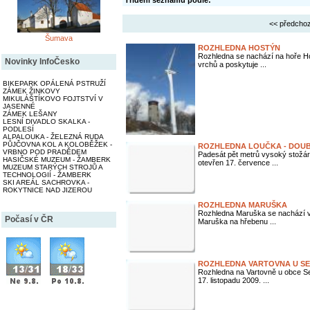
Třídění seznamu podle:
<< předchoz
Šumava
ROZHLEDNA HOSTÝN
Rozhledna se nachází na hoře Ho
Novinky InfoČesko
vrchů a poskytuje ...
BIKEPARK OPÁLENÁ PSTRUŽÍ
ZÁMEK ŽINKOVY
MIKULÁŠTÍKOVO FOJTSTVÍ V
JASENNÉ
ZÁMEK LEŠANY
LESNÍ DIVADLO SKALKA -
PODLESÍ
ALPALOUKA - ŽELEZNÁ RUDA
PŮJČOVNA KOL A KOLOBĚŽEK -
ROZHLEDNA LOUČKA - DOUB
VRBNO POD PRADĚDEM
Padesát pět metrů vysoký stožár 
HASIČSKÉ MUZEUM - ŽAMBERK
otevřen 17. července ...
MUZEUM STARÝCH STROJŮ A
TECHNOLOGIÍ - ŽAMBERK
SKI AREÁL SACHROVKA -
ROKYTNICE NAD JIZEROU
ROZHLEDNA MARUŠKA
Rozhledna Maruška se nachází v 
Počasí v ČR
Maruška na hřebenu ...
ROZHLEDNA VARTOVNA U SE
Rozhledna na Vartovně u obce Se
17. listopadu 2009. ...