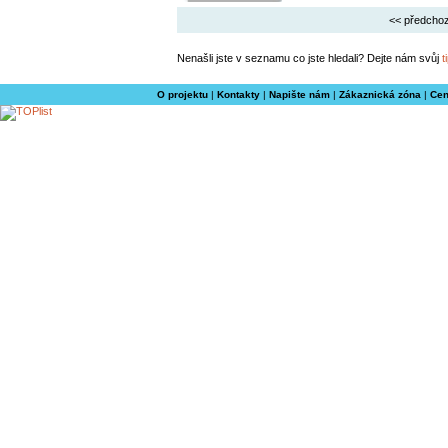
<< předchoz
Nenašli jste v seznamu co jste hledali? Dejte nám svůj
t
O projektu
|
Kontakty
|
Napište nám
|
Zákaznická zóna
|
Cen