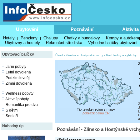
Ubytování
Poznávání
Aktivita
Hotely
Penziony
Chalupy
Chatky a bungalovy
Kempy a autokem
|
|
|
|
Ubytovny a hostely
Rekreační střediska
Výhodné balíčky ubytování
|
|
|
Ubytovací balíčky
Úvod
-
Zlínsko a Hostýnské vrchy
-
Rozhledny a vyhlídky
Z
Jarní pobyty
Letní dovolená
Podzim levněji
Zimní dovolená
Wellness pobyty
Aktivní pobyty
Z
Romantika pro dva
J
Tip: zvolte region z mapy
S dětmi
L
Zobrazit celou ČR
F
Senioři
a
Náhodný tip
Poznávání - Zlínsko a Hostýnské vrch