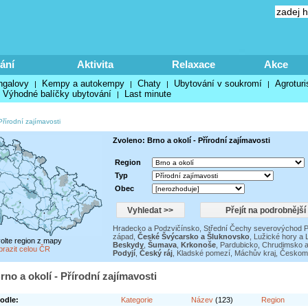
ání
Aktivita
Relaxace
Akce
ngalovy
Kempy a autokempy
Chaty
Ubytování v soukromí
Agroturi
|
|
|
|
Výhodné balíčky ubytování
Last minute
|
Přírodní zajímavosti
Zvoleno: Brno a okolí - Přírodní zajímavosti
Region
Typ
Obec
Hradecko a Podzvičínsko
,
Střední Čechy severovýchod P
západ
,
České Švýcarsko a Šluknovsko
,
Lužické hory a 
volte region z mapy
Beskydy
,
Šumava
,
Krkonoše
,
Pardubicko, Chrudimsko a
brazit celou ČR
Podyjí
,
Český ráj
,
Kladské pomezí
,
Máchův kraj
,
Českom
rno a okolí - Přírodní zajímavosti
odle:
Kategorie
Název
(123)
Region