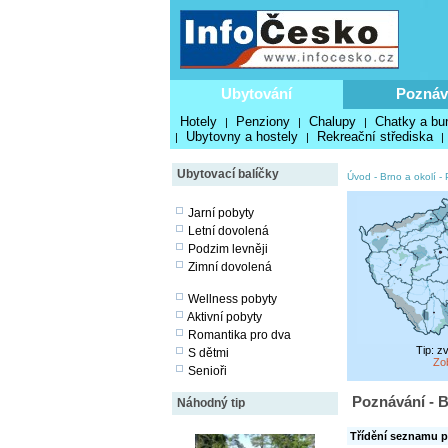
Ubytování
Poznáv
Hotely
Penziony
Chalupy
Chatky a bu
|
|
|
Ubytovny a hostely
Rekreační střediska
|
|
|
Ubytovací balíčky
Úvod
-
Brno a okolí
-
Jarní pobyty
Letní dovolená
Podzim levněji
Zimní dovolená
Wellness pobyty
Aktivní pobyty
Romantika pro dva
Tip: z
S dětmi
Zo
Senioři
Poznávání - B
Náhodný tip
Třídění seznamu p