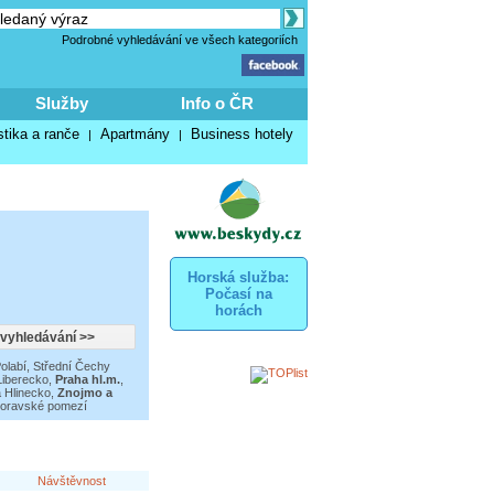
Podrobné vyhledávání ve všech kategoriích
Služby
Info o ČR
stika a ranče
Apartmány
Business hotely
|
|
Horská služba:
Počasí na
horách
olabí
,
Střední Čechy
Liberecko
,
Praha hl.m.
,
 Hlinecko
,
Znojmo a
oravské pomezí
Návštěvnost