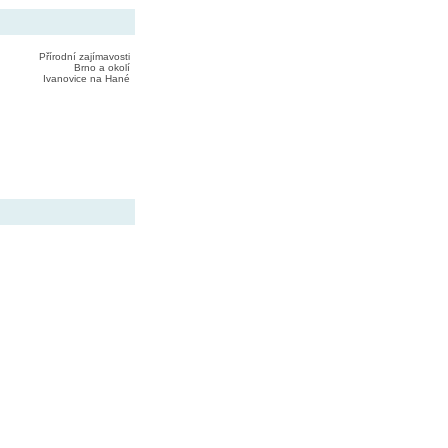
Přírodní zajímavosti
Brno a okolí
Ivanovice na Hané