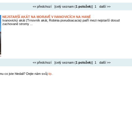
<< předchozí
[celý seznam (
1 položek
)] 1
další >>
NEJSTARŠÍ AKÁT NA MORAVĚ V IVANOVICÍCH NA HANÉ
Ivanovický akát (Trnovník akát, Robinia pseudoacacia) patří mezi nejstarší dosud
zachované stromy ...
<< předchozí
[celý seznam (
1 položek
)] 1
další >>
mu co jste hledali? Dejte nám svůj
tip
.