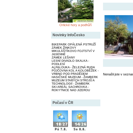
Orlické hory a podhůří
Novinky InfoČesko
BIKEPARK OPÁLENÁ PSTRUŽÍ
ZÁMEK ŽINKOVY
MIKULÁŠTÍKOVO FOJTSTVÍ V
JASENNÉ
ZÁMEK LEŠANY
LESNÍ DIVADLO SKALKA -
PODLESÍ
ALPALOUKA - ŽELEZNÁ RUDA
PŮJČOVNA KOL A KOLOBĚŽEK -
VRBNO POD PRADĚDEM
Nenašli jste v sezna
HASIČSKÉ MUZEUM - ŽAMBERK
MUZEUM STARÝCH STROJŮ A
TECHNOLOGIÍ - ŽAMBERK
SKI AREÁL SACHROVKA -
ROKYTNICE NAD JIZEROU
Počasí v ČR