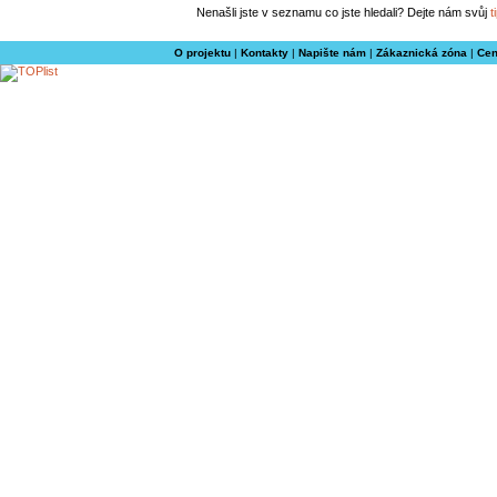
Nenašli jste v seznamu co jste hledali? Dejte nám svůj
t
O projektu
|
Kontakty
|
Napište nám
|
Zákaznická zóna
|
Cen