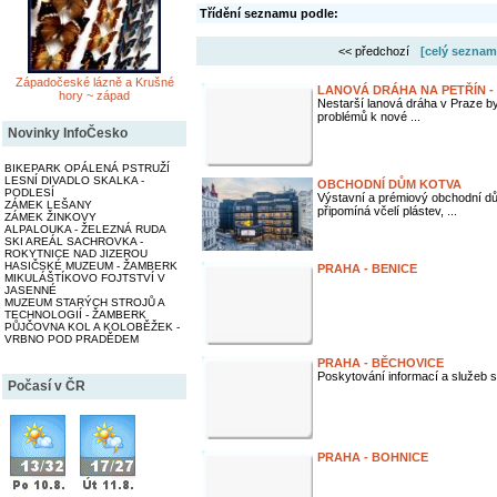
Třídění seznamu podle:
<< předchozí
[celý seznam
Západočeské lázně a Krušné
LANOVÁ DRÁHA NA PETŘÍN - P
hory ~ západ
Nestarší lanová dráha v Praze by
problémů k nové ...
Novinky InfoČesko
BIKEPARK OPÁLENÁ PSTRUŽÍ
LESNÍ DIVADLO SKALKA -
OBCHODNÍ DŮM KOTVA
PODLESÍ
Výstavní a prémiový obchodní d
ZÁMEK LEŠANY
připomíná včelí plástev, ...
ZÁMEK ŽINKOVY
ALPALOUKA - ŽELEZNÁ RUDA
SKI AREÁL SACHROVKA -
ROKYTNICE NAD JIZEROU
HASIČSKÉ MUZEUM - ŽAMBERK
PRAHA - BENICE
MIKULÁŠTÍKOVO FOJTSTVÍ V
JASENNÉ
MUZEUM STARÝCH STROJŮ A
TECHNOLOGIÍ - ŽAMBERK
PŮJČOVNA KOL A KOLOBĚŽEK -
VRBNO POD PRADĚDEM
PRAHA - BĚCHOVICE
Poskytování informací a služeb s
Počasí v ČR
PRAHA - BOHNICE