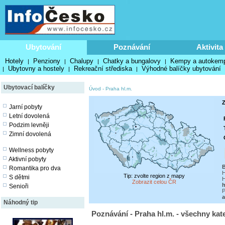
Ubytování
Poznávání
Aktivita
Hotely
Penziony
Chalupy
Chatky a bungalovy
Kempy a autokem
|
|
|
|
Ubytovny a hostely
Rekreační střediska
Výhodné balíčky ubytování
|
|
|
Ubytovací balíčky
Úvod
-
Praha hl.m.
Z
Jarní pobyty
Letní dovolená
Podzim levněji
Zimní dovolená
Wellness pobyty
Aktivní pobyty
B
Romantika pro dva
H
Tip: zvolte region z mapy
S dětmi
H
Zobrazit celou ČR
h
Senioři
P
a
Náhodný tip
Poznávání - Praha hl.m. - všechny kat