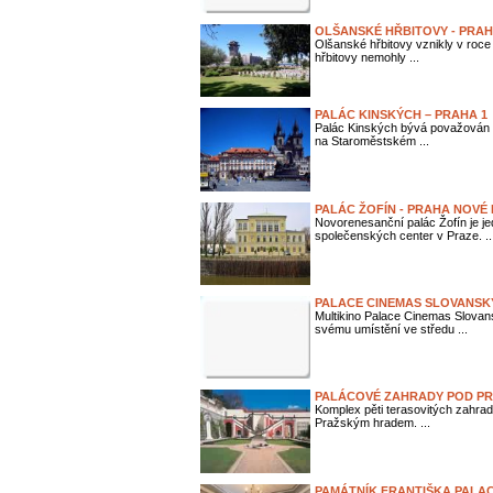
OLŠANSKÉ HŘBITOVY - PRAH
Olšanské hřbitovy vznikly v roce
hřbitovy nemohly ...
PALÁC KINSKÝCH – PRAHA 1
Palác Kinských bývá považován 
na Staroměstském ...
PALÁC ŽOFÍN - PRAHA NOVÉ
Novorenesanční palác Žofín je je
společenských center v Praze. ..
PALACE CINEMAS SLOVANSK
Multikino Palace Cinemas Slovan
svému umístění ve středu ...
PALÁCOVÉ ZAHRADY POD PR
Komplex pěti terasovitých zahrad 
Pražským hradem. ...
PAMÁTNÍK FRANTIŠKA PALAC