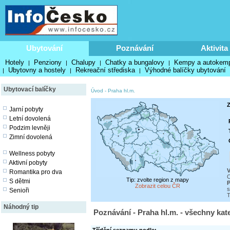
Ubytování
Poznávání
Aktivita
Hotely
Penziony
Chalupy
Chatky a bungalovy
Kempy a autokem
|
|
|
|
Ubytovny a hostely
Rekreační střediska
Výhodné balíčky ubytování
|
|
|
Ubytovací balíčky
Úvod
-
Praha hl.m.
Z
Jarní pobyty
Letní dovolená
Podzim levněji
Zimní dovolená
Wellness pobyty
Aktivní pobyty
V
Romantika pro dva
C
Tip: zvolte region z mapy
S dětmi
P
Zobrazit celou ČR
s
Senioři
T
Náhodný tip
Poznávání - Praha hl.m. - všechny kat