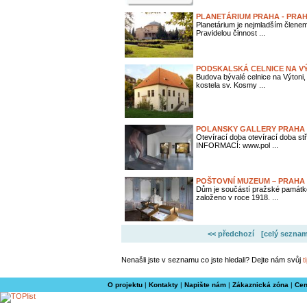
PLANETÁRIUM PRAHA - PRA
Planetárium je nejmladším člene
Pravidelou činnost ...
PODSKALSKÁ CELNICE NA V
Budova bývalé celnice na Výtoni,
kostela sv. Kosmy ...
POLANSKY GALLERY PRAHA
Otevírací doba otevírací doba s
INFORMACÍ: www.pol ...
POŠTOVNÍ MUZEUM – PRAHA
Dům je součástí pražské památ
založeno v roce 1918. ...
<< předchozí
[celý seznam
Nenašli jste v seznamu co jste hledali? Dejte nám svůj
t
O projektu
|
Kontakty
|
Napište nám
|
Zákaznická zóna
|
Cen