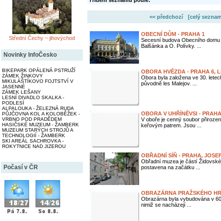
Třídění seznamu podle:
<< předchozí
[celý seznam
OBECNÍ DŮM - PRAHA 1
Střední Čechy ~ jihovýchod
Secesní budova Obecního domu by
Balšánka a O. Polívky. ...
Novinky InfoČesko
BIKEPARK OPÁLENÁ PSTRUŽÍ
OBORA HVĚZDA - PRAHA 6, L
ZÁMEK ŽINKOVY
Obora byla založena ve 30. letech
MIKULÁŠTÍKOVO FOJTSTVÍ V
původně les Malejov. ...
JASENNÉ
ZÁMEK LEŠANY
LESNÍ DIVADLO SKALKA -
PODLESÍ
ALPALOUKA - ŽELEZNÁ RUDA
OBORA V UHŘÍNĚVSI - PRAHA 
PŮJČOVNA KOL A KOLOBĚŽEK -
V oboře je cenný soubor přiroze
VRBNO POD PRADĚDEM
HASIČSKÉ MUZEUM - ŽAMBERK
keřovým patrem. Jsou ...
MUZEUM STARÝCH STROJŮ A
TECHNOLOGIÍ - ŽAMBERK
SKI AREÁL SACHROVKA -
ROKYTNICE NAD JIZEROU
OBŘADNÍ SÍŇ - PRAHA, JOSE
Obřadní muzea je částí Židovsk
Počasí v ČR
postavena na začátku ...
OBRAZÁRNA PRAŽSKÉHO H
Obrazárna byla vybudována v 60. 
nimiž se nacházejí ...