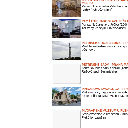
MĚSTO
Památník Františka Palackého a F
tvořily čtyři významné ...
PAMÁTNÍK JAROSLAVA JEŽKA
Památník Jaroslava Ježka (1906
zařízený ve stylu funkcionalismu .
PETŘÍNSKÁ ROZHLEDNA - PR
Rozhledna Petřín stojící na stejno
výstavy v ...
PETŘÍNSKÉ SADY - PRAHA M
Tento soubor sedmi zahrad (zahr
Růžový sad, Seminářská, ...
PINKASOVA SYNAGOGA - PR
Pinkasova synagoga je součástí
renesanční stavba byla postavena
PIVOVARSKÉ MUZEUM U FLEK
Stálá expozice je umístěna v bud
Fleků byl založen ...