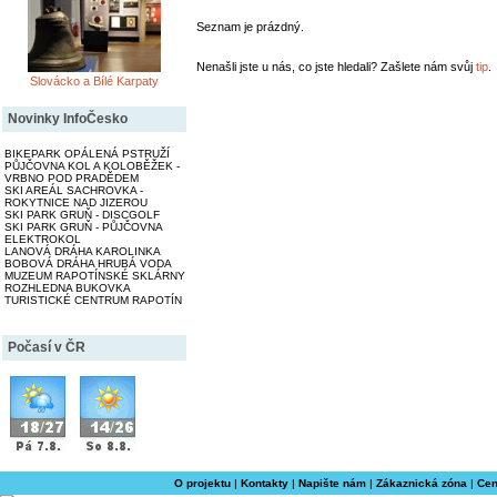
Seznam je prázdný.
Nenašli jste u nás, co jste hledali? Zašlete nám svůj
tip
.
Slovácko a Bílé Karpaty
Novinky InfoČesko
BIKEPARK OPÁLENÁ PSTRUŽÍ
PŮJČOVNA KOL A KOLOBĚŽEK -
VRBNO POD PRADĚDEM
SKI AREÁL SACHROVKA -
ROKYTNICE NAD JIZEROU
SKI PARK GRUŇ - DISCGOLF
SKI PARK GRUŇ - PŮJČOVNA
ELEKTROKOL
LANOVÁ DRÁHA KAROLINKA
BOBOVÁ DRÁHA HRUBÁ VODA
MUZEUM RAPOTÍNSKÉ SKLÁRNY
ROZHLEDNA BUKOVKA
TURISTICKÉ CENTRUM RAPOTÍN
Počasí v ČR
O projektu
|
Kontakty
|
Napište nám
|
Zákaznická zóna
|
Cen