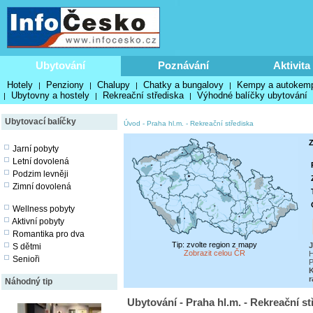
Ubytování
Poznávání
Aktivita
Hotely
Penziony
Chalupy
Chatky a bungalovy
Kempy a autokem
|
|
|
|
Ubytovny a hostely
Rekreační střediska
Výhodné balíčky ubytování
|
|
|
Ubytovací balíčky
Úvod
-
Praha hl.m.
-
Rekreační střediska
Z
Jarní pobyty
Letní dovolená
Podzim levněji
Zimní dovolená
Wellness pobyty
Aktivní pobyty
Romantika pro dva
Tip: zvolte region z mapy
J
S dětmi
Zobrazit celou ČR
H
Senioři
P
K
r
Náhodný tip
Ubytování - Praha hl.m. - Rekreační st