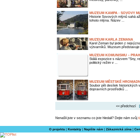
MUZEUM KAMPA - SOVOVY M
Historie Sovových mlýnů sahá až 
tohoto mlýna. Název ...
MUZEUM KARLA ZEMANA
Karel Zeman byl jeden z nejvýzn
výtvarníků. Muzeum představuje .
MUZEUM KOMUNISMU – PRAH
Stálá expozice s názvem "Sny, r
politický režim v ...
MUZEUM MĚSTSKÉ HROMADNÉ
Soubor pět desítek historických v
dopravních prostředků ...
<< předchozí
Nenašli jste v seznamu co jste hledali? Dejte nám svůj
t
O projektu
|
Kontakty
|
Napište nám
|
Zákaznická zóna
|
Cen