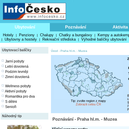
Ubytování
Poznávání
Aktivita
Hotely
Penziony
Chalupy
Chatky a bungalovy
Kempy a autokem
|
|
|
|
Ubytovny a hostely
Rekreační střediska
Výhodné balíčky ubytování
|
|
|
Ubytovací balíčky
Úvod
-
Praha hl.m.
-
Muzea
Z
Jarní pobyty
Letní dovolená
Podzim levněji
Zimní dovolená
Wellness pobyty
Aktivní pobyty
Romantika pro dva
k
Tip: zvolte region z mapy
S dětmi
S
Zobrazit celou ČR
P
Senioři
F
Náhodný tip
Poznávání - Praha hl.m. - Muzea