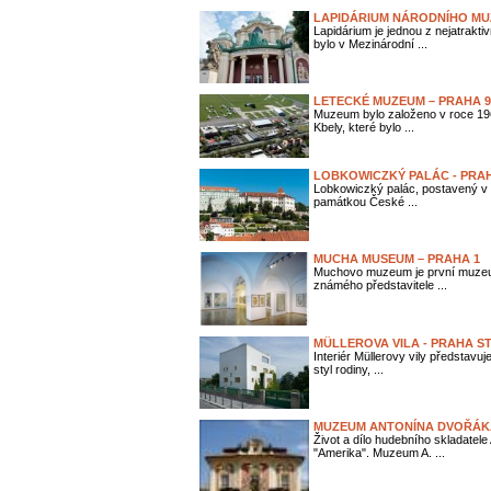
LAPIDÁRIUM NÁRODNÍHO MU
Lapidárium je jednou z nejatrakt
bylo v Mezinárodní ...
LETECKÉ MUZEUM – PRAHA 9,
Muzeum bylo založeno v roce 1968
Kbely, které bylo ...
LOBKOWICZKÝ PALÁC - PRA
Lobkowiczký palác, postavený v d
památkou České ...
MUCHA MUSEUM – PRAHA 1
Muchovo muzeum je první muzeum 
známého představitele ...
MÜLLEROVA VILA - PRAHA S
Interiér Müllerovy vily představuj
styl rodiny, ...
MUZEUM ANTONÍNA DVOŘÁK
Život a dílo hudebního skladatel
"Amerika". Muzeum A. ...