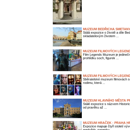
MUZEUM BEDŘICHA SMETANY
Stálá expozice o životě a díle B
skladatelovým životem ...
MUZEUM FILMOVÝCH LEGEN
Film Legends Muzeum je jedineč
prohlídku soch, figurek ...
MUZEUM FILMOVÝCH LEGEN
Sběratelské muzeum filmovách soch
rodimu, která ...
MUZEUM HLAVNÍHO MĚSTA P
Stálé expozice s názvem Historic
od pravěku až ...
MUZEUM HRAČEK - PRAHA 
Expozice mapuje čtyři století vývo
medvědy, panenky, ...