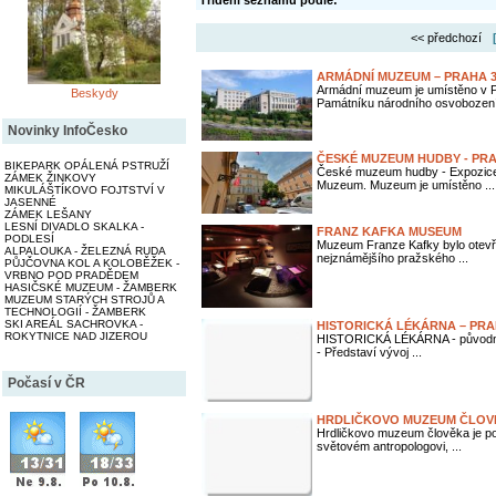
Třídění seznamu podle:
<< předchozí
ARMÁDNÍ MUZEUM – PRAHA 3,
Armádní muzeum je umístěno v P
Beskydy
Památníku národního osvobození.
Novinky InfoČesko
ČESKÉ MUZEUM HUDBY - PR
BIKEPARK OPÁLENÁ PSTRUŽÍ
České muzeum hudby - Expozice h
ZÁMEK ŽINKOVY
Muzeum. Muzeum je umístěno ...
MIKULÁŠTÍKOVO FOJTSTVÍ V
JASENNÉ
ZÁMEK LEŠANY
LESNÍ DIVADLO SKALKA -
FRANZ KAFKA MUSEUM
PODLESÍ
Muzeum Franze Kafky bylo otevře
ALPALOUKA - ŽELEZNÁ RUDA
nejznámějšího pražského ...
PŮJČOVNA KOL A KOLOBĚŽEK -
VRBNO POD PRADĚDEM
HASIČSKÉ MUZEUM - ŽAMBERK
MUZEUM STARÝCH STROJŮ A
TECHNOLOGIÍ - ŽAMBERK
SKI AREÁL SACHROVKA -
HISTORICKÁ LÉKÁRNA – PR
ROKYTNICE NAD JIZEROU
HISTORICKÁ LÉKÁRNA - původní mo
- Představí vývoj ...
Počasí v ČR
HRDLIČKOVO MUZEUM ČLOVĚ
Hrdličkovo muzeum člověka je p
světovém antropologovi, ...