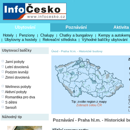
Ubytování
Poznávání
Aktivita
Hotely
Penziony
Chalupy
Chatky a bungalovy
Kempy a autokem
|
|
|
|
Ubytovny a hostely
Rekreační střediska
Výhodné balíčky ubytování
|
|
|
Ubytovací balíčky
Úvod
-
Praha hl.m.
-
Historické budovy
Z
Jarní pobyty
Letní dovolená
Podzim levněji
Zimní dovolená
Wellness pobyty
Aktivní pobyty
Z
Romantika pro dva
S
Tip: zvolte region z mapy
S dětmi
Č
Zobrazit celou ČR
a
Senioři
L
Náhodný tip
Poznávání - Praha hl.m. - Historické 