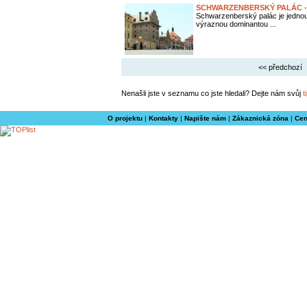
SCHWARZENBERSKÝ PALÁC -
Schwarzenberský palác je jednou
výraznou dominantou ...
<< předchozí
Nenašli jste v seznamu co jste hledali? Dejte nám svůj
t
O projektu
|
Kontakty
|
Napište nám
|
Zákaznická zóna
|
Cen