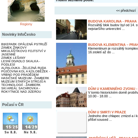
Třídění seznamu podle:
<< předchozí
BUDOVA KAROLINA - PRAHA
Regiony
Rozsáhlý blok budov byl od 14. sto
nejstaršího univerzitní ...
Novinky InfoČesko
BIKEPARK OPÁLENÁ PSTRUŽÍ
BUDOVA KLEMENTINA – PRA
ZÁMEK ŽINKOVY
Klementinum je rozsáhlý komplex
MIKULÁŠTÍKOVO FOJTSTVÍ V
16.století až do ...
JASENNÉ
ZÁMEK LEŠANY
LESNÍ DIVADLO SKALKA -
PODLESÍ
ALPALOUKA - ŽELEZNÁ RUDA
PŮJČOVNA KOL A KOLOBĚŽEK -
VRBNO POD PRADĚDEM
HASIČSKÉ MUZEUM - ŽAMBERK
MUZEUM STARÝCH STROJŮ A
TECHNOLOGIÍ - ŽAMBERK
SKI AREÁL SACHROVKA -
DŮM U KAMENNÉHO ZVONU -
ROKYTNICE NAD JIZEROU
V tomto historickém domě probíha
10.00 - 18.00 ...
Počasí v ČR
DŮM U SMRTI V PRAZE
Jednoho dne chlapec zmizel a i k
přišel soused ...