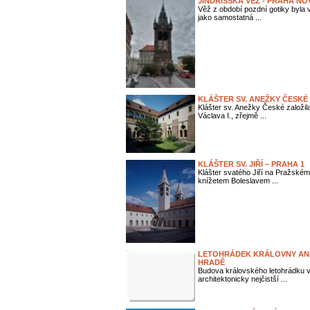
JINDŘIŠSKÁ VĚŽ - PRAHA N
Věž z období pozdní gotiky byla
jako samostatná ...
KLÁŠTER SV. ANEŽKY ČESKÉ 
Klášter sv. Anežky České založi
Václava I., zřejmě ...
KLÁŠTER SV. JIŘÍ – PRAHA 1
Klášter svatého Jiří na Pražském 
knížetem Boleslavem ...
LETOHRÁDEK KRÁLOVNY AN
HRADĚ
Budova královského letohrádku v
architektonicky nejčistší ...