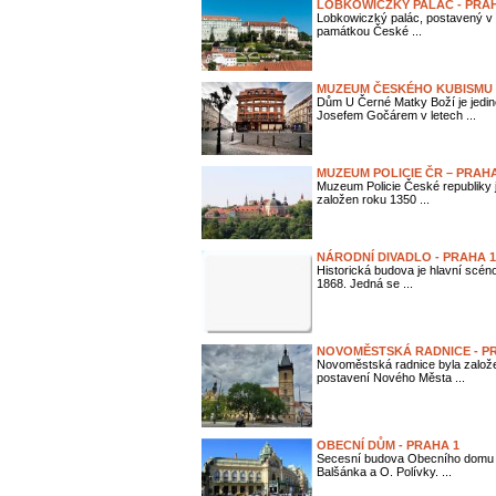
LOBKOWICZKÝ PALÁC - PRA
Lobkowiczký palác, postavený v d
památkou České ...
MUZEUM ČESKÉHO KUBISMU -
Dům U Černé Matky Boží je jedin
Josefem Gočárem v letech ...
MUZEUM POLICIE ČR – PRAH
Muzeum Policie České republiky j
založen roku 1350 ...
NÁRODNÍ DIVADLO - PRAHA 1,
Historická budova je hlavní scén
1868. Jedná se ...
NOVOMĚSTSKÁ RADNICE - P
Novoměstská radnice byla založ
postavení Nového Města ...
OBECNÍ DŮM - PRAHA 1
Secesní budova Obecního domu by
Balšánka a O. Polívky. ...