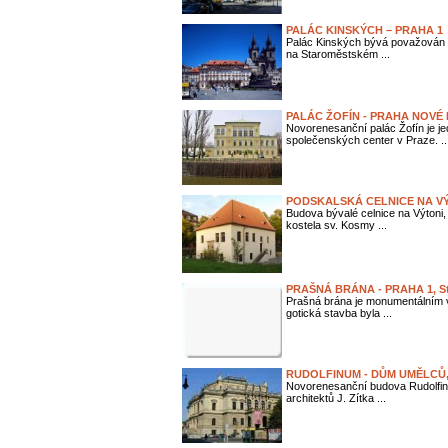
PALÁC KINSKÝCH – PRAHA 1
Palác Kinských bývá považován 
na Staroměstském ...
PALÁC ŽOFÍN - PRAHA NOVÉ
Novorenesanční palác Žofín je je
společenských center v Praze. ..
PODSKALSKÁ CELNICE NA V
Budova bývalé celnice na Výtoni,
kostela sv. Kosmy ...
PRAŠNÁ BRÁNA - PRAHA 1, St
Prašná brána je monumentálním 
gotická stavba byla ...
RUDOLFINUM - DŮM UMĚLCŮ,
Novorenesanční budova Rudolfina
architektů J. Zítka ...