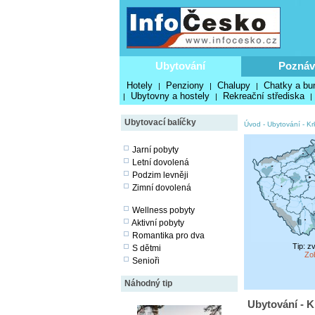
Ubytování
Poznáv
Hotely
Penziony
Chalupy
Chatky a bu
|
|
|
Ubytovny a hostely
Rekreační střediska
|
|
|
Ubytovací balíčky
Úvod
-
Ubytování
-
Kr
Jarní pobyty
Letní dovolená
Podzim levněji
Zimní dovolená
Wellness pobyty
Aktivní pobyty
Romantika pro dva
Tip: z
S dětmi
Zo
Senioři
Náhodný tip
Ubytování - K