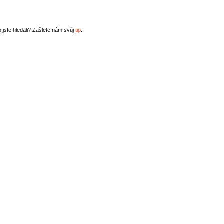
o jste hledali? Zašlete nám svůj
tip
.