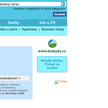
Podrobné vyhledávání ve všech kategoriích
Služby
Info o ČR
stika a ranče
Apartmány
Business hotely
|
|
Horská služba:
Počasí na
horách
Žatecko
,
Písecko,
k
,
Pardubicko,
é hory a podkrušnohoří
,
raj
,
Slovácko a Bílé