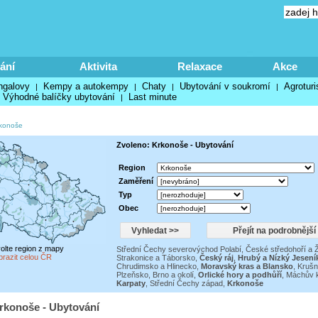
ání
Aktivita
Relaxace
Akce
ngalovy
Kempy a autokempy
Chaty
Ubytování v soukromí
Agroturi
|
|
|
|
Výhodné balíčky ubytování
Last minute
|
konoše
Zvoleno: Krkonoše - Ubytování
Region
Zaměření
Typ
Obec
volte region z mapy
Střední Čechy severovýchod Polabí
,
České středohoří a 
brazit celou ČR
Strakonice a Táborsko
,
Český ráj
,
Hrubý a Nízký Jesení
Chrudimsko a Hlinecko
,
Moravský kras a Blansko
,
Krušn
Plzeňsko
,
Brno a okolí
,
Orlické hory a podhůří
,
Máchův k
Karpaty
,
Střední Čechy západ
,
Krkonoše
rkonoše - Ubytování