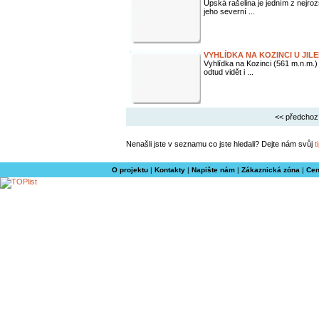
Úpská rašelina je jedním z nejroz
jeho severní ...
VYHLÍDKA NA KOZINCI U JIL
Vyhlídka na Kozinci (561 m.n.m.)
odtud vidět i ...
<< předchoz
Nenašli jste v seznamu co jste hledali? Dejte nám svůj
t
O projektu
|
Kontakty
|
Napište nám
|
Zákaznická zóna
|
Cen