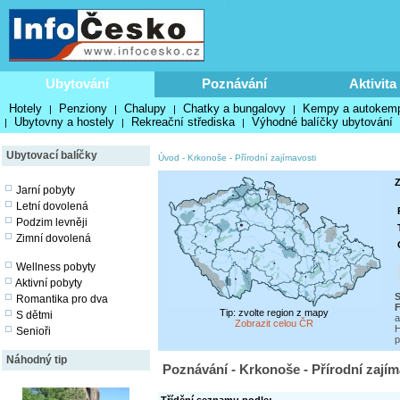
Ubytování
Poznávání
Aktivita
Hotely
Penziony
Chalupy
Chatky a bungalovy
Kempy a autokem
|
|
|
|
Ubytovny a hostely
Rekreační střediska
Výhodné balíčky ubytování
|
|
|
Ubytovací balíčky
Úvod
-
Krkonoše
-
Přírodní zajímavosti
Z
Jarní pobyty
Letní dovolená
Podzim levněji
Zimní dovolená
Wellness pobyty
Aktivní pobyty
S
Romantika pro dva
F
Tip: zvolte region z mapy
S dětmi
a
Zobrazit celou ČR
H
Senioři
p
Náhodný tip
Poznávání - Krkonoše - Přírodní zajím