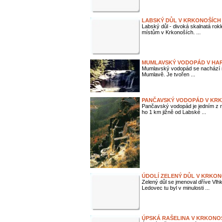
LABSKÝ DŮL V KRKONOŠÍCH
Labský důl - divoká skalnatá rok
místům v Krkonoších. ...
MUMLAVSKÝ VODOPÁD V HA
Mumlavský vodopád se nachází n
Mumlavě. Je tvořen ...
PANČAVSKÝ VODOPÁD V KR
Pančavský vodopád je jedním z 
ho 1 km jižně od Labské ...
ÚDOLÍ ZELENÝ DŮL V KRKO
Zelený důl se jmenoval dříve Vlh
Ledovec tu byl v minulosti ...
ÚPSKÁ RAŠELINA V KRKONO