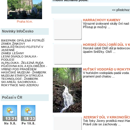
Třídění seznamu podle:
<< předchoz
HARRACHOVY KAMENY
Praha hl.m.
Výrazné izolované skály ční nad
Přístup je možný ...
Novinky InfoČesko
BIKEPARK OPÁLENÁ PSTRUŽÍ
ZÁMEK ŽINKOVY
HORSKÉ ÚDOLÍ OBŘÍ DŮL V
MIKULÁŠTÍKOVO FOJTSTVÍ V
Horské údolí Obří důl je ledovc
JASENNÉ
úpatím Sněžky. Obří ...
ZÁMEK LEŠANY
LESNÍ DIVADLO SKALKA -
PODLESÍ
ALPALOUKA - ŽELEZNÁ RUDA
PŮJČOVNA KOL A KOLOBĚŽEK -
VRBNO POD PRADĚDEM
HUŤSKÝ VODOPÁD U ROKYTN
HASIČSKÉ MUZEUM - ŽAMBERK
V huťském vodopádu padá voda z
MUZEUM STARÝCH STROJŮ A
pramení pod chatou ...
TECHNOLOGIÍ - ŽAMBERK
SKI AREÁL SACHROVKA -
ROKYTNICE NAD JIZEROU
Počasí v ČR
JIZERSKÝ DŮL V KRKONOŠÍC
Tok řeky Jizery protéká mezi Ha
Právě zde se zachovaly ...