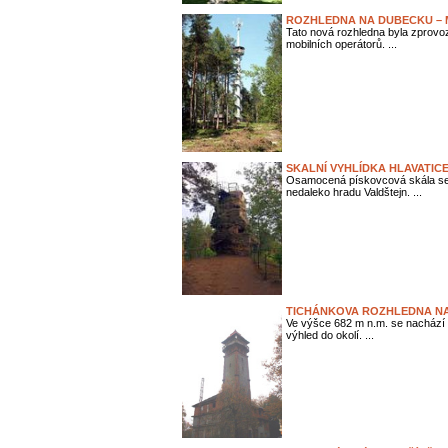
ROZHLEDNA NA DUBECKU –
Tato nová rozhledna byla zprovoz
mobilních operátorů. ...
SKALNÍ VYHLÍDKA HLAVATIC
Osamocená pískovcová skála se 
nedaleko hradu Valdštejn. ...
TICHÁNKOVA ROZHLEDNA NA
Ve výšce 682 m n.m. se nachází t
výhled do okolí. ...