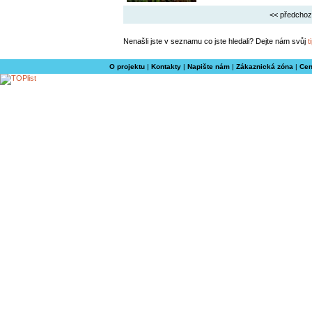
<< předchoz
Nenašli jste v seznamu co jste hledali? Dejte nám svůj
t
O projektu
|
Kontakty
|
Napište nám
|
Zákaznická zóna
|
Cen