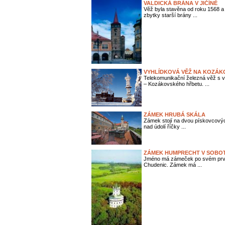
VALDICKÁ BRÁNA V JIČÍNĚ
Věž byla stavěna od roku 1568 a j
zbytky starší brány ...
VYHLÍDKOVÁ VĚŽ NA KOZÁKO
Telekomunikační železná věž s 
– Kozákovského hřbetu. ...
ZÁMEK HRUBÁ SKÁLA
Zámek stojí na dvou pískovcovýc
nad údolí říčky ...
ZÁMEK HUMPRECHT V SOBO
Jméno má zámeček po svém první
Chudenic. Zámek má ...