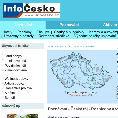
Ubytování
Poznávání
Aktivita
Hotely
Penziony
Chalupy
Chatky a bungalovy
Kempy a autokem
|
|
|
|
Ubytovny a hostely
Rekreační střediska
Výhodné balíčky ubytování
|
|
|
Ubytovací balíčky
Úvod
-
Český ráj
-
Rozhledny a vyhlídky
Z
Jarní pobyty
Letní dovolená
Podzim levněji
Zimní dovolená
Wellness pobyty
Aktivní pobyty
Č
Romantika pro dva
O
Tip: zvolte region z mapy
S dětmi
J
Zobrazit celou ČR
S
Senioři
Č
Náhodný tip
Poznávání - Český ráj - Rozhledny a v