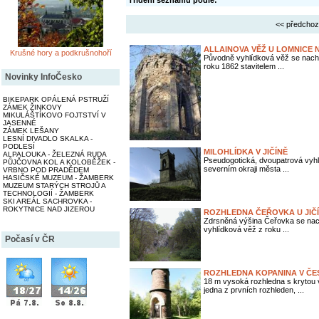
Třídění seznamu podle:
<< předchoz
ALLAINOVA VĚŽ U LOMNICE
Krušné hory a podkrušnohoří
Původně vyhlídková věž se nachá
roku 1862 stavitelem ...
Novinky InfoČesko
BIKEPARK OPÁLENÁ PSTRUŽÍ
ZÁMEK ŽINKOVY
MIKULÁŠTÍKOVO FOJTSTVÍ V
JASENNÉ
ZÁMEK LEŠANY
LESNÍ DIVADLO SKALKA -
PODLESÍ
MILOHLÍDKA V JIČÍNĚ
ALPALOUKA - ŽELEZNÁ RUDA
Pseudogotická, dvoupatrová vyh
PŮJČOVNA KOL A KOLOBĚŽEK -
severním okraji města ...
VRBNO POD PRADĚDEM
HASIČSKÉ MUZEUM - ŽAMBERK
MUZEUM STARÝCH STROJŮ A
TECHNOLOGIÍ - ŽAMBERK
SKI AREÁL SACHROVKA -
ROKYTNICE NAD JIZEROU
ROZHLEDNA ČEŘOVKA U JIČ
Zdrsněná výšina Čeřovka se nachá
vyhlídková věž z roku ...
Počasí v ČR
ROZHLEDNA KOPANINA V ČE
18 m vysoká rozhledna s krytou 
jedna z prvních rozhleden, ...