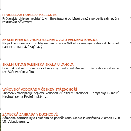
PRŮČELSKÁ ROKLE U MALEČOVA
K
Průčelská rokle se nachází 1 km jihozápadně od Malečova.Je porostlá zajímavým
rostlinným příkrovem ...
SKALNÍ HŘIB NA VRCHU MAGNETOVCI U VELKÉHO BŘEZNA
K
Na příkrém svahu vrchu Magnetovec u obce Velké Březno, východně od Ústí nad
Labem se nachází zajímavý ...
SKALNÍ ÚTVAR PANENSKÁ SKÁLA U VAŇOVA
K
Panenská skála se nachází 2 km jihovýchodně od Vaňova. Je to čedičová skála na
tzv. Vaňovském vršku ...
VAŇOVSKÝ VODOPÁD V ČESKÉM STŘEDOHOŘÍ
K
Vaňovský vodopád je největší vodopád v Českém Středohoří. Je vysoký 12 metrů.
Nachází se na Podlešínském ...
ZÁMECKÁ ZAHRADA V DUCHCOVĚ
K
Zámecká zahrada byla založena na podnět Jana Josefa z Valdštejna v letech 1728 –
30. Vybudována ...