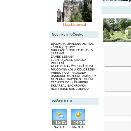
Třídění seznamu p
Kladské pomezí
Novinky InfoČesko
BIKEPARK OPÁLENÁ PSTRUŽÍ
ZÁMEK ŽINKOVY
MIKULÁŠTÍKOVO FOJTSTVÍ V
JASENNÉ
ZÁMEK LEŠANY
LESNÍ DIVADLO SKALKA -
PODLESÍ
ALPALOUKA - ŽELEZNÁ RUDA
PŮJČOVNA KOL A KOLOBĚŽEK -
VRBNO POD PRADĚDEM
HASIČSKÉ MUZEUM - ŽAMBERK
MUZEUM STARÝCH STROJŮ A
TECHNOLOGIÍ - ŽAMBERK
SKI AREÁL SACHROVKA -
ROKYTNICE NAD JIZEROU
Počasí v ČR