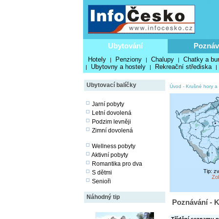
Ubytování
Poznáv
Hotely
Penziony
Chalupy
Chatky a bu
|
|
|
Ubytovny a hostely
Rekreační střediska
|
|
|
Ubytovací balíčky
Úvod
-
Krušné hory a
Jarní pobyty
Letní dovolená
Podzim levněji
Zimní dovolená
Wellness pobyty
Aktivní pobyty
Romantika pro dva
Tip: z
S dětmi
Zo
Senioři
Náhodný tip
Poznávání - K