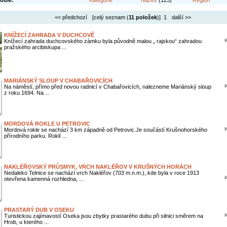
odle:
Kategorie
Název
(123)
Region
<< předchozí
[celý seznam (
11 položek
)] 1
další >>
KNÍŽECÍ ZAHRADA V DUCHCOVĚ
K
Knížecí zahrada duchcovského zámku byla původně malou „ rajskou“ zahradou
pražského arcibiskupa ...
MARIÁNSKÝ SLOUP V CHABAŘOVICÍCH
K
Na náměstí, přímo před novou radnicí v Chabařovicích, nalezneme Mariánský sloup
z roku 1694. Na ...
MORDOVÁ ROKLE U PETROVIC
K
Mordová rokle se nachází 3 km západně od Petrovic.Je součástí Krušnohorského
přírodního parku. Roklí ...
NAKLÉŘOVSKÝ PRŮSMYK, VRCH NAKLÉŘOV V KRUŠNÝCH HORÁCH
Nedaleko Telnice se nachází vrch Nakléřov (703 m.n.m.), kde byla v roce 1913
K
otevřena kamenná rozhledna, ...
PRASTARÝ DUB V OSEKU
K
Turistickou zajímavostí Oseka jsou zbytky prastarého dubu při silnici směrem na
Hrob, u kterého ...