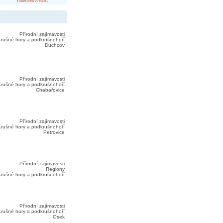
Návštěvnost
Přírodní zajímavosti
rušné hory a podkrušnohoří
Duchcov
Přírodní zajímavosti
rušné hory a podkrušnohoří
Chabařovice
Přírodní zajímavosti
rušné hory a podkrušnohoří
Petrovice
Přírodní zajímavosti
Regiony
rušné hory a podkrušnohoří
Přírodní zajímavosti
rušné hory a podkrušnohoří
Osek