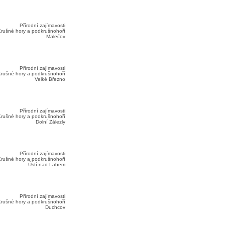
Přírodní zajímavosti
rušné hory a podkrušnohoří
Malečov
Přírodní zajímavosti
rušné hory a podkrušnohoří
Velké Březno
Přírodní zajímavosti
rušné hory a podkrušnohoří
Dolní Zálezly
Přírodní zajímavosti
rušné hory a podkrušnohoří
Ústí nad Labem
Přírodní zajímavosti
rušné hory a podkrušnohoří
Duchcov