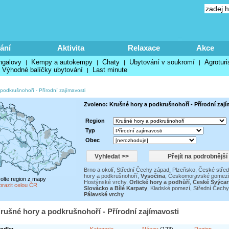
ání
Aktivita
Relaxace
Akce
ngalovy
Kempy a autokempy
Chaty
Ubytování v soukromí
Agroturi
|
|
|
|
Výhodné balíčky ubytování
Last minute
|
 podkrušnohoří
-
Přírodní zajímavosti
Zvoleno: Krušné hory a podkrušnohoří - Přírodní zají
Region
Typ
Obec
Brno a okolí
,
Střední Čechy západ
,
Plzeňsko
,
České střed
hory a podkrušnohoří
,
Vysočina
,
Českomoravské pomez
volte region z mapy
Hostýnské vrchy
,
Orlické hory a podhůří
,
České Švýcar
brazit celou ČR
Slovácko a Bílé Karpaty
,
Kladské pomezí
,
Střední Čechy
Pálavské vrchy
rušné hory a podkrušnohoří - Přírodní zajímavosti