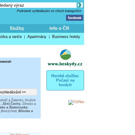
Podrobné vyhledávání ve všech kategoriích
Služby
Info o ČR
stika a ranče
Apartmány
Business hotely
|
|
mavosti
Horská služba:
Počasí na
horách
ohoří a Žatecko
,
Krušné
í
,
Jižní Čechy
,
Zlínsko a
sko a Šluknovsko
,
 jihovýchod
,
Břeclav a