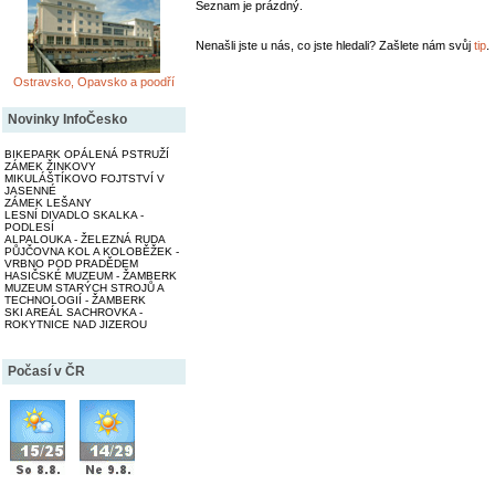
Seznam je prázdný.
Nenašli jste u nás, co jste hledali? Zašlete nám svůj
tip
.
Ostravsko, Opavsko a poodří
Novinky InfoČesko
BIKEPARK OPÁLENÁ PSTRUŽÍ
ZÁMEK ŽINKOVY
MIKULÁŠTÍKOVO FOJTSTVÍ V
JASENNÉ
ZÁMEK LEŠANY
LESNÍ DIVADLO SKALKA -
PODLESÍ
ALPALOUKA - ŽELEZNÁ RUDA
PŮJČOVNA KOL A KOLOBĚŽEK -
VRBNO POD PRADĚDEM
HASIČSKÉ MUZEUM - ŽAMBERK
MUZEUM STARÝCH STROJŮ A
TECHNOLOGIÍ - ŽAMBERK
SKI AREÁL SACHROVKA -
ROKYTNICE NAD JIZEROU
Počasí v ČR