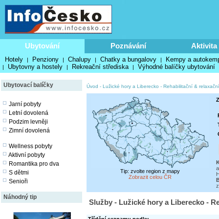
Ubytování
Poznávání
Aktivita
Hotely
Penziony
Chalupy
Chatky a bungalovy
Kempy a autokem
|
|
|
|
Ubytovny a hostely
Rekreační střediska
Výhodné balíčky ubytování
|
|
|
Ubytovací balíčky
Úvod
-
Lužické hory a Liberecko
-
Rehabilitační & relaxační
Z
Jarní pobyty
Letní dovolená
Podzim levněji
Zimní dovolená
Wellness pobyty
Aktivní pobyty
Romantika pro dva
a
Tip: zvolte region z mapy
S dětmi
H
Zobrazit celou ČR
Senioři
z
Náhodný tip
Služby - Lužické hory a Liberecko - Re