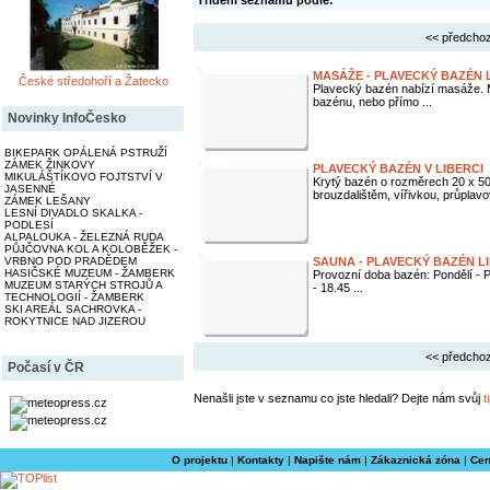
Třídění seznamu podle:
<< předchoz
MASÁŽE - PLAVECKÝ BAZÉN 
České středohoří a Žatecko
Plavecký bazén nabízí masáže. M
bazénu, nebo přímo ...
Novinky InfoČesko
BIKEPARK OPÁLENÁ PSTRUŽÍ
ZÁMEK ŽINKOVY
PLAVECKÝ BAZÉN V LIBERCI
MIKULÁŠTÍKOVO FOJTSTVÍ V
Krytý bazén o rozměrech 20 x 5
JASENNÉ
brouzdalištěm, vířivkou, průplavo
ZÁMEK LEŠANY
LESNÍ DIVADLO SKALKA -
PODLESÍ
ALPALOUKA - ŽELEZNÁ RUDA
PŮJČOVNA KOL A KOLOBĚŽEK -
VRBNO POD PRADĚDEM
SAUNA - PLAVECKÝ BAZÉN L
HASIČSKÉ MUZEUM - ŽAMBERK
Provozní doba bazén: Pondělí - P
MUZEUM STARÝCH STROJŮ A
- 18.45 ...
TECHNOLOGIÍ - ŽAMBERK
SKI AREÁL SACHROVKA -
ROKYTNICE NAD JIZEROU
<< předchoz
Počasí v ČR
Nenašli jste v seznamu co jste hledali? Dejte nám svůj
t
O projektu
|
Kontakty
|
Napište nám
|
Zákaznická zóna
|
Cen