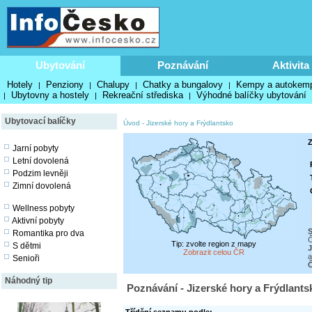
Ubytování
Poznávání
Aktivita
Hotely
Penziony
Chalupy
Chatky a bungalovy
Kempy a autokem
|
|
|
|
Ubytovny a hostely
Rekreační střediska
Výhodné balíčky ubytování
|
|
|
Ubytovací balíčky
Úvod
-
Jizerské hory a Frýdlantsko
Z
Jarní pobyty
Letní dovolená
Podzim levněji
Zimní dovolená
Wellness pobyty
Aktivní pobyty
S
Romantika pro dva
Č
Tip: zvolte region z mapy
S dětmi
J
Zobrazit celou ČR
a
Senioři
Č
Náhodný tip
Poznávání - Jizerské hory a Frýdlants