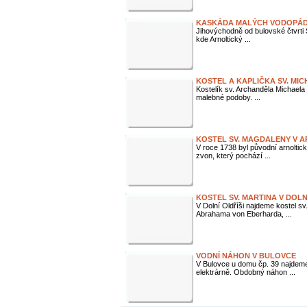
KASKÁDA MALÝCH VODOPÁD
Jihovýchodně od bulovské čtvrti 
kde Arnoltický ...
KOSTEL A KAPLIČKA SV. MI
Kostelík sv. Archanděla Michaela 
malebné podoby. ...
KOSTEL SV. MAGDALENY V A
V roce 1738 byl původní arnoltic
zvon, který pochází ...
KOSTEL SV. MARTINA V DOLN
V Dolní Oldříši najdeme kostel sv
Abrahama von Eberharda, ...
VODNÍ NÁHON V BULOVCE
V Bulovce u domu čp. 39 najdeme
elektrárně. Obdobný náhon ...