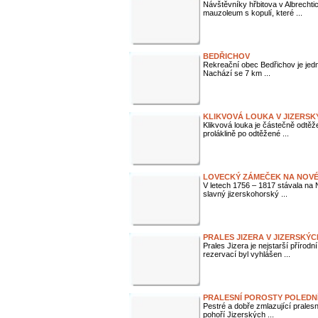
Návštěvníky hřbitova v Albrecht
mauzoleum s kopulí, které ...
BEDŘICHOV
Rekreační obec Bedřichov je jedn
Nachází se 7 km ...
KLIKVOVÁ LOUKA V JIZERS
Klikvová louka je částečně odtěžen
proláklině po odtěžené ...
LOVECKÝ ZÁMEČEK NA NOV
V letech 1756 – 1817 stávala na 
slavný jizerskohorský ...
PRALES JIZERA V JIZERSKÝ
Prales Jizera je nejstarší přírodn
rezervací byl vyhlášen ...
PRALESNÍ POROSTY POLEDN
Pestré a dobře zmlazující prales
pohoří Jizerských ...