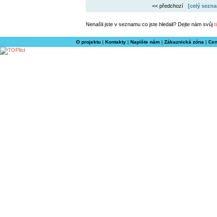
<< předchozí
[celý sezna
Nenašli jste v seznamu co jste hledali? Dejte nám svůj
t
O projektu
|
Kontakty
|
Napište nám
|
Zákaznická zóna
|
Cen