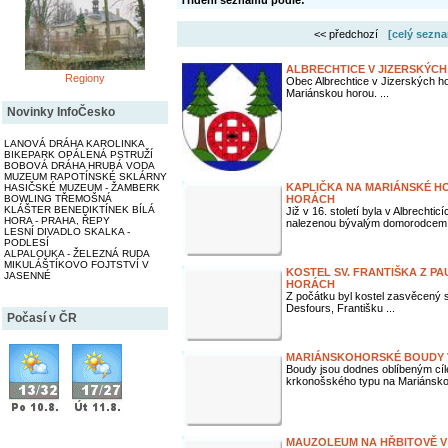
Třídění seznamu podle:
<< předchozí
[celý sezna
ALBRECHTICE V JIZERSKÝC
Regiony
Obec Albrechtice v Jizerských h
Mariánskou horou. ...
Novinky InfoČesko
LANOVÁ DRÁHA KAROLINKA
BIKEPARK OPÁLENÁ PSTRUŽÍ
BOBOVÁ DRÁHA HRUBÁ VODA
MUZEUM RAPOTÍNSKÉ SKLÁRNY
KAPLIČKA NA MARIÁNSKÉ HO
HASIČSKÉ MUZEUM - ŽAMBERK
BOWLING TŘEMOŠNÁ
HORÁCH
KLÁŠTER BENEDIKTÍNEK BÍLÁ
Již v 16. století byla v Albrecht
HORA - PRAHA, ŘEPY
nalezenou bývalým domorodcem 
LESNÍ DIVADLO SKALKA -
PODLESÍ
ALPALOUKA - ŽELEZNÁ RUDA
MIKULÁŠTÍKOVO FOJTSTVÍ V
KOSTEL SV. FRANTIŠKA Z PA
JASENNÉ
HORÁCH
Z počátku byl kostel zasvěcený sv
Desfours, Františku ...
Počasí v ČR
MARIÁNSKOHORSKÉ BOUDY 
Boudy jsou dodnes oblíbeným cíl
krkonošského typu na Mariánsko
MAUZOLEUM NA HŘBITOVĚ V