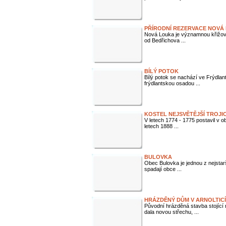
PŘÍRODNÍ REZERVACE NOVÁ
Nová Louka je významnou křižovat
od Bedřichova ...
BÍLÝ POTOK
Bílý potok se nachází ve Frýdla
frýdlantskou osadou ...
KOSTEL NEJSVĚTĚJŠÍ TROJI
V letech 1774 - 1775 postavil v o
letech 1888 ...
BULOVKA
Obec Bulovka je jednou z nejstar
spadají obce ...
HRÁZDĚNÝ DŮM V ARNOLTIC
Původní hrázděná stavba stojící
dala novou střechu, ...