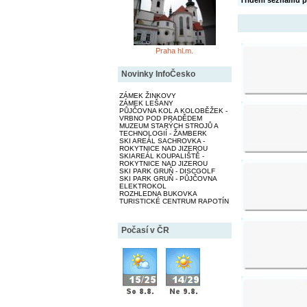
Třídění seznamu p
Praha hl.m.
Novinky InfoČesko
ZÁMEK ŽINKOVY
ZÁMEK LEŠANY
PŮJČOVNA KOL A KOLOBĚŽEK -
VRBNO POD PRADĚDEM
MUZEUM STARÝCH STROJŮ A
TECHNOLOGIÍ - ŽAMBERK
SKI AREÁL SACHROVKA -
ROKYTNICE NAD JIZEROU
SKIAREÁL KOUPALIŠTĚ -
ROKYTNICE NAD JIZEROU
SKI PARK GRUŇ - DISCGOLF
SKI PARK GRUŇ - PŮJČOVNA
ELEKTROKOL
ROZHLEDNA BUKOVKA
TURISTICKÉ CENTRUM RAPOTÍN
Počasí v ČR