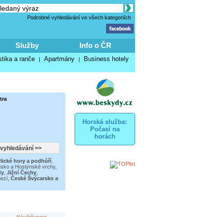
Podrobné vyhledávání ve všech kategoriích
Služby
Info o ČR
stika a ranče
Apartmány
Business hotely
|
|
tra
Horská služba:
Počasí na
horách
lické hory a podhůří
,
nsko a Hostýnské vrchy
,
dy
,
Jižní Čechy
,
ezí
,
České Švýcarsko a