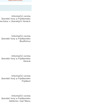
Návštěvnost
Informační centra
Jizerské hory a Frýdlantsko
rechtice v Jizerských Horách
Informační centra
Jizerské hory a Frýdlantsko
Bedřichov
Informační centra
Jizerské hory a Frýdlantsko
Desná
Informační centra
Jizerské hory a Frýdlantsko
Frýdlant
Informační centra
Jizerské hory a Frýdlantsko
Jablonec nad Nisou