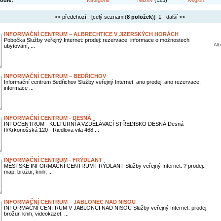
odle:
Kategorie
Název
(123)
Region
<< předchozí
[celý seznam (
8 položek
)] 1
další >>
INFORMAČNÍ CENTRUM – ALBRECHTICE V JIZERSKÝCH HORÁCH
Pobočka Služby veřejný Internet: prodej: rezervace: informace o možnostech
Alb
ubytování, ...
INFORMAČNÍ CENTRUM – BEDŘICHOV
Informační centrum Bedřichov Služby veřejný Internet: ano prodej: ano rezervace:
informace ...
INFORMAČNÍ CENTRUM - DESNÁ
INFOCENTRUM - KULTURNÍ A VZDĚLÁVACÍ STŘEDISKO DESNÁ Desná
II/Krkonošská 120 - Riedlova vila 468 ...
INFORMAČNÍ CENTRUM - FRÝDLANT
MĚSTSKÉ INFORMAČNÍ CENTRUM FRÝDLANT Služby veřejný Internet: ? prodej:
map, brožur, knih, ...
INFORMAČNÍ CENTRUM – JABLONEC NAD NISOU
INFORMAČNÍ CENTRUM V JABLONCI NAD NISOU Služby veřejný Internet: prodej:
brožur, knih, videokazet, ...