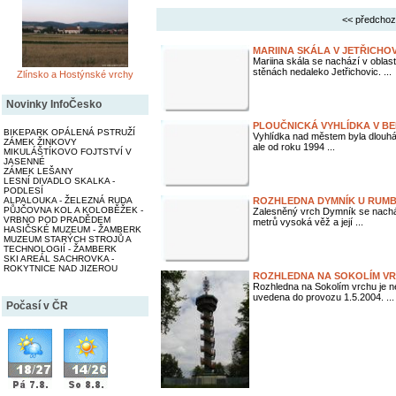
<< předchoz
MARIINA SKÁLA V JETŘICHO
Mariina skála se nachází v obla
stěnách nedaleko Jetřichovic. ...
Zlínsko a Hostýnské vrchy
Novinky InfoČesko
PLOUČNICKÁ VYHLÍDKA V BE
BIKEPARK OPÁLENÁ PSTRUŽÍ
Vyhlídka nad městem byla dlouhá
ZÁMEK ŽINKOVY
ale od roku 1994 ...
MIKULÁŠTÍKOVO FOJTSTVÍ V
JASENNÉ
ZÁMEK LEŠANY
LESNÍ DIVADLO SKALKA -
PODLESÍ
ALPALOUKA - ŽELEZNÁ RUDA
ROZHLEDNA DYMNÍK U RUM
PŮJČOVNA KOL A KOLOBĚŽEK -
Zalesněný vrch Dymník se nachá
VRBNO POD PRADĚDEM
metrů vysoká věž a její ...
HASIČSKÉ MUZEUM - ŽAMBERK
MUZEUM STARÝCH STROJŮ A
TECHNOLOGIÍ - ŽAMBERK
SKI AREÁL SACHROVKA -
ROKYTNICE NAD JIZEROU
ROZHLEDNA NA SOKOLÍM VR
Rozhledna na Sokolím vrchu je n
uvedena do provozu 1.5.2004. ...
Počasí v ČR