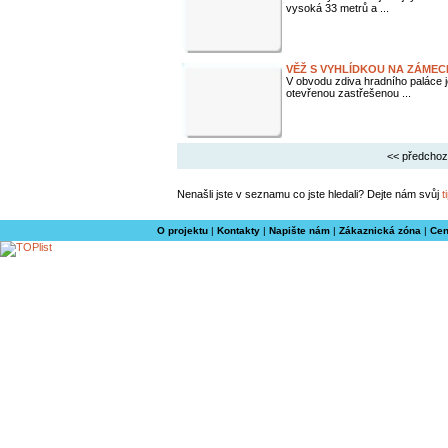
vysoká 33 metrů a ...
VĚŽ S VYHLÍDKOU NA ZÁME
V obvodu zdiva hradního paláce
otevřenou zastřešenou ...
<< předchoz
Nenašli jste v seznamu co jste hledali? Dejte nám svůj
t
O projektu
|
Kontakty
|
Napište nám
|
Zákaznická zóna
|
Cen