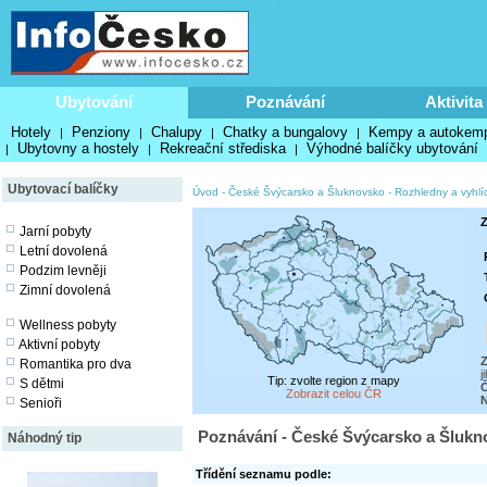
Ubytování
Poznávání
Aktivita
Hotely
Penziony
Chalupy
Chatky a bungalovy
Kempy a autokem
|
|
|
|
Ubytovny a hostely
Rekreační střediska
Výhodné balíčky ubytování
|
|
|
Ubytovací balíčky
Úvod
-
České Švýcarsko a Šluknovsko
-
Rozhledny a vyhlí
Z
Jarní pobyty
Letní dovolená
Podzim levněji
Zimní dovolená
Wellness pobyty
Aktivní pobyty
Z
Romantika pro dva
j
Tip: zvolte region z mapy
S dětmi
Č
Zobrazit celou ČR
N
Senioři
Poznávání - České Švýcarsko a Šlukn
Náhodný tip
Třídění seznamu podle: