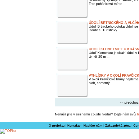
Nenáročný výstup do stráně, kde
Toto pohádkové místo ...
ÚDOLÍ BRTNICKÉHO A VLČÍH
Údolí Brtnického potoka Údolí se
Doubce. Turisticky ...
ÚDOLÍ KLENOTNICE U KRÁSN
Údolí Klenotnice je skalní údolí v
téměř 20 m ...
VYHLÍDKY V OKOLÍ PRAVČIC
V okolí Pravčické brány najdeme 
nich, samotný ...
<< předchoz
Nenašli jste v seznamu co jste hledali? Dejte nám svůj
t
O projektu
|
Kontakty
|
Napište nám
|
Zákaznická zóna
|
Cen