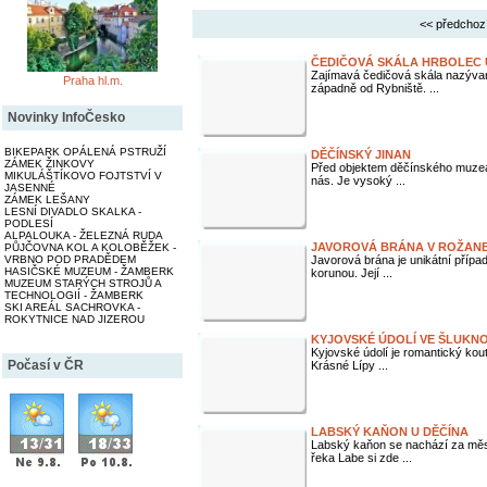
<< předchoz
ČEDIČOVÁ SKÁLA HRBOLEC 
Zajímavá čedičová skála nazývaná
Praha hl.m.
západně od Rybniště. ...
Novinky InfoČesko
BIKEPARK OPÁLENÁ PSTRUŽÍ
DĚČÍNSKÝ JINAN
ZÁMEK ŽINKOVY
Před objektem děčínského muzea je
MIKULÁŠTÍKOVO FOJTSTVÍ V
nás. Je vysoký ...
JASENNÉ
ZÁMEK LEŠANY
LESNÍ DIVADLO SKALKA -
PODLESÍ
ALPALOUKA - ŽELEZNÁ RUDA
JAVOROVÁ BRÁNA V ROŽAN
PŮJČOVNA KOL A KOLOBĚŽEK -
VRBNO POD PRADĚDEM
Javorová brána je unikátní přípa
HASIČSKÉ MUZEUM - ŽAMBERK
korunou. Její ...
MUZEUM STARÝCH STROJŮ A
TECHNOLOGIÍ - ŽAMBERK
SKI AREÁL SACHROVKA -
ROKYTNICE NAD JIZEROU
KYJOVSKÉ ÚDOLÍ VE ŠLUKN
Kyjovské údolí je romantický kout
Počasí v ČR
Krásné Lípy ...
LABSKÝ KAŇON U DĚČÍNA
Labský kaňon se nachází za měst
řeka Labe si zde ...