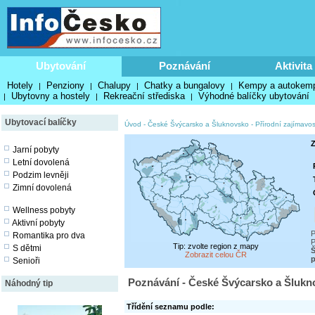
Ubytování
Poznávání
Aktivita
Hotely
Penziony
Chalupy
Chatky a bungalovy
Kempy a autokem
|
|
|
|
Ubytovny a hostely
Rekreační střediska
Výhodné balíčky ubytování
|
|
|
Ubytovací balíčky
Úvod
-
České Švýcarsko a Šluknovsko
-
Přírodní zajímavos
Z
Jarní pobyty
Letní dovolená
Podzim levněji
Zimní dovolená
Wellness pobyty
Aktivní pobyty
P
Romantika pro dva
P
Tip: zvolte region z mapy
S dětmi
Zobrazit celou ČR
p
Senioři
Poznávání - České Švýcarsko a Šlukno
Náhodný tip
Třídění seznamu podle: