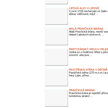
LIPOVÁ ALEJ V LIPOVÉ
V roce 1726 nechal pán ze Salm-R
důkaz vděčnosti, když ...
MALÁ PRAVČICKÁ BRÁNA
Malá Pravčická brána, menší ses
oblasti Labských pískovců, ...
PARTYZÁNSKÝ VRCH U VELK
Jedná se o čedičový hřbet o půvo
severní, oba jsou ...
PASTÝŘSKÁ STĚNA V DĚČÍNĚ
Pastýřská stěna (270 m.n.m.) je 
řeky Labe, přímo ...
PRAVČICKÁ BRÁNA
Pravčická brána je největší přír
turistickou atrakcí ...