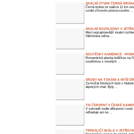
SKALNÍ ÚTVAR ČERNÁ BRÁN
Černá brána se nalézá 11 km sev
vznikl zřícením pískovcového ...
SKALNÍ ROZHLEDNY V JETŘI
Mezi nejzajímavější skalní rozhle
Vilemínina stěna ...
SOUTĚSKY KAMENICE - ROM
Romantická plavba lodičkou na 
soutěskou s veselým ...
SRUBY NA TOKÁNI A MYŠÍ DÍ
Za knížat Kinských bylo v hlubo
alpských chat. Byly ...
TIS ČERVENÝ V ČESKÉ KAMEN
V zahradě vedle děkanství roste 
odhaduje asi na ...
TRPASLIČÍ SKÁLA V JETŘICH