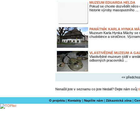
MUZEUM EDUARDA HELDA
Pokud se chcete dozvědět něco o 
historie výroby masopustního ...
PAMÁTNÍK KARLA HYNKA MÁ
Muzeum Karla Hynka Máchy se na
chudobince a sirotčince. Významn
VLASTIVĚDNÉ MUZEUM A GAL
Vlastivědné muzeum sídlí v areál
odborných pracovníků ...
<< předchoz
Nenašli jste v seznamu co jste hledali? Dejte nám svůj
t
O projektu
|
Kontakty
|
Napište nám
|
Zákaznická zóna
|
Cen