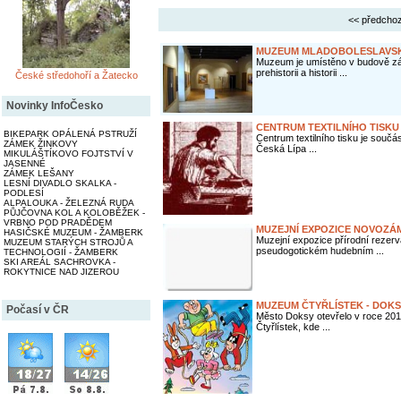
<< předchoz
MUZEUM MLADOBOLESLAVSK
Muzeum je umístěno v budově zá
prehistorii a historii ...
České středohoří a Žatecko
Novinky InfoČesko
CENTRUM TEXTILNÍHO TISKU 
BIKEPARK OPÁLENÁ PSTRUŽÍ
Centrum textilního tisku je součá
ZÁMEK ŽINKOVY
Česká Lípa ...
MIKULÁŠTÍKOVO FOJTSTVÍ V
JASENNÉ
ZÁMEK LEŠANY
LESNÍ DIVADLO SKALKA -
PODLESÍ
ALPALOUKA - ŽELEZNÁ RUDA
PŮJČOVNA KOL A KOLOBĚŽEK -
VRBNO POD PRADĚDEM
MUZEJNÍ EXPOZICE NOVOZÁ
HASIČSKÉ MUZEUM - ŽAMBERK
Muzejní expozice přírodní reze
MUZEUM STARÝCH STROJŮ A
pseudogotickém hudebním ...
TECHNOLOGIÍ - ŽAMBERK
SKI AREÁL SACHROVKA -
ROKYTNICE NAD JIZEROU
MUZEUM ČTYŘLÍSTEK - DOK
Počasí v ČR
Město Doksy otevřelo v roce 201
Čtyřlístek, kde ...