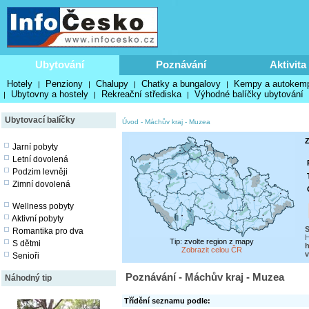
Ubytování
Poznávání
Aktivita
Hotely
Penziony
Chalupy
Chatky a bungalovy
Kempy a autokem
|
|
|
|
Ubytovny a hostely
Rekreační střediska
Výhodné balíčky ubytování
|
|
|
Ubytovací balíčky
Úvod
-
Máchův kraj
-
Muzea
Z
Jarní pobyty
Letní dovolená
Podzim levněji
Zimní dovolená
Wellness pobyty
Aktivní pobyty
S
Romantika pro dva
H
Tip: zvolte region z mapy
S dětmi
h
Zobrazit celou ČR
v
Senioři
Poznávání - Máchův kraj - Muzea
Náhodný tip
Třídění seznamu podle: